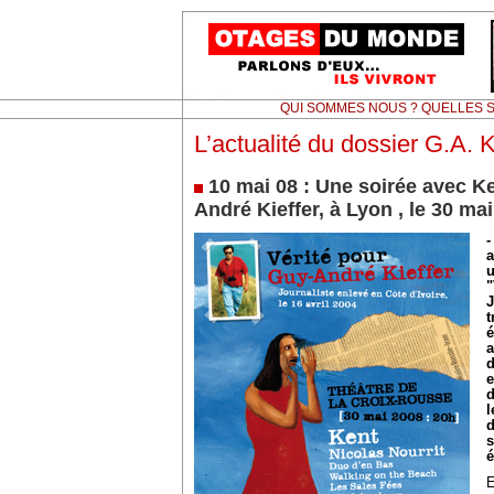
QUI SOMMES NOUS ? QUELLES S
L’actualité du dossier G.A.
10 mai 08 : Une soirée avec Ke
André Kieffer, à Lyon , le 30 mai
-
a
u
"
J
t
é
l
d
s
é
E