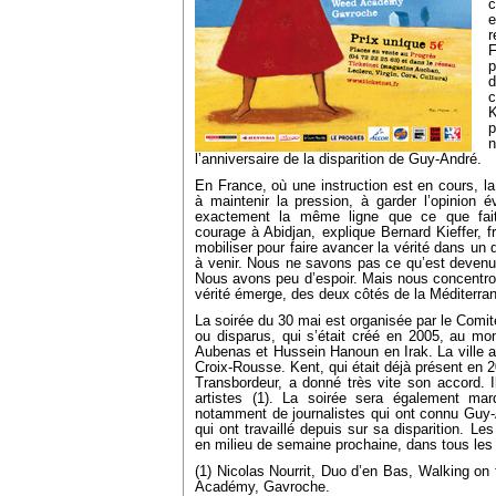
c
e
r
p
d
K
p
n
l’anniversaire de la disparition de Guy-André.
En France, où une instruction est en cours, l
à maintenir la pression, à garder l’opinion év
exactement la même ligne que ce que fai
courage à Abidjan, explique Bernard Kieffer, f
mobiliser pour faire avancer la vérité dans un
à venir. Nous ne savons pas ce qu’est devenu m
Nous avons peu d’espoir. Mais nous concentron
vérité émerge, des deux côtés de la Méditerra
La soirée du 30 mai est organisée par le Comit
ou disparus, qui s’était créé en 2005, au mo
Aubenas et Hussein Hanoun en Irak. La ville a 
Croix-Rousse. Kent, qui était déjà présent en 
Transbordeur, a donné très vite son accord. 
artistes (1). La soirée sera également ma
notamment de journalistes qui ont connu Guy-A
qui ont travaillé depuis sur sa disparition. Le
en milieu de semaine prochaine, dans tous les 
(1) Nicolas Nourrit, Duo d’en Bas, Walking o
Académy, Gavroche.