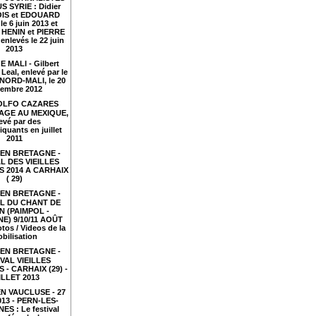
S SYRIE : Didier
IS et EDOUARD
le 6 juin 2013 et
HENIN et PIERRE
nlevés le 22 juin
2013
 MALI - Gilbert
Leal, enlevé par le
NORD-MALI, le 20
embre 2012
LFO CAZARES
TAGE AU MEXIQUE,
evé par des
iquants en juillet
2011
EN BRETAGNE -
L DES VIEILLES
 2014 A CARHAIX
( 29)
EN BRETAGNE -
AL DU CHANT DE
N (PAIMPOL -
E) 9/10/11 AOÛT
tos / Videos de la
bilisation
EN BRETAGNE -
VAL VIEILLES
- CARHAIX (29) -
ILLET 2013
N VAUCLUSE - 27
2013 - PERN-LES-
ES : Le festival