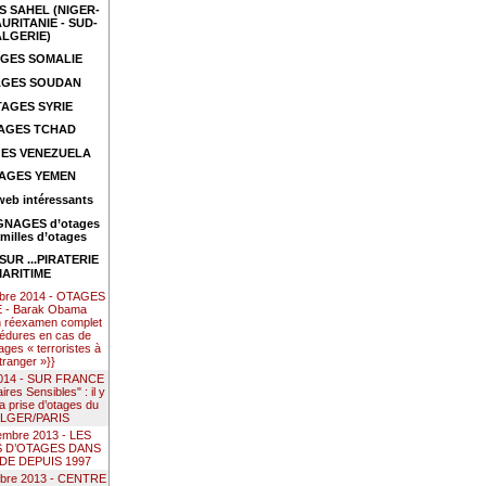
 SAHEL (NIGER-
URITANIE - SUD-
ALGERIE)
GES SOMALIE
GES SOUDAN
AGES SYRIE
AGES TCHAD
ES VENEZUELA
AGES YEMEN
web intéressants
NAGES d’otages
amilles d’otages
UR ...PIRATERIE
ARITIME
mbre 2014 - OTAGES
- Barak Obama
n réexamen complet
édures en cas de
ages « terroristes à
étranger »}}
 2014 - SUR FRANCE
res Sensibles" : il y
la prise d’otages du
ALGER/PARIS
embre 2013 - LES
S D’OTAGES DANS
DE DEPUIS 1997
mbre 2013 - CENTRE