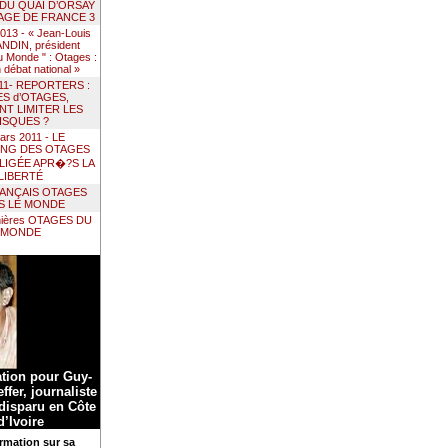
 DU QUAI D’ORSAY
AGE DE FRANCE 3
 2013 - « Jean-Louis
DIN, président
 Monde " : Otages :
un débat national »
011- REPORTERS :
ES d’OTAGES,
T LIMITER LES
ISQUES ?
ars 2011 - LE
ING DES OTAGES
LIGÉE APR�?S LA
LIBERTÉ
RANÇAIS OTAGES
S LE MONDE
nières OTAGES DU
MONDE
ation pour Guy-
ffer, journaliste
 disparu en Côte
d’Ivoire
rmation sur sa