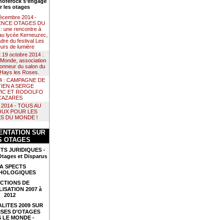
noférock s’engage
r les otages
décembre 2014 -
NCE OTAGES DU
 une rencontre à
au lycée Kerneuzec,
dre du festival Les
urs de lumière
t 19 octobre 2014 :
Monde, association
 honneur du salon du
e Hays les Roses.
14 : CAMPAGNE DE
IEN A SERGE
IC ET RODOLFO
CAZARES
il 2014 - TOUS AU
UX POUR LES
S DU MONDE !
NTATION SUR
S OTAGES
TS JURIDIQUES -
Otages et Disparus
A SPECTS
HOLOGIQUES
CTIONS DE
LISATION 2007 à
2012
LITES 2009 SUR
ISES D’OTAGES
 LE MONDE -