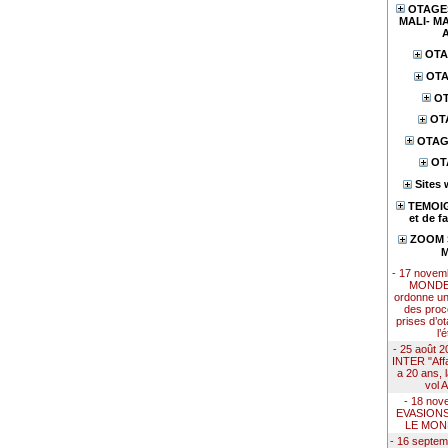
OTAGES
MALI- MA
OTA
OTA
OT
OT
OTAG
OT
Sites 
TEMOIG
et de f
ZOOM S
M
- 17 nove
MONDE 
ordonne u
des proc
prises d’ot
l’
- 25 août
INTER "Affai
a 20 ans, 
vol 
- 18 nov
EVASION
LE MON
- 16 septe