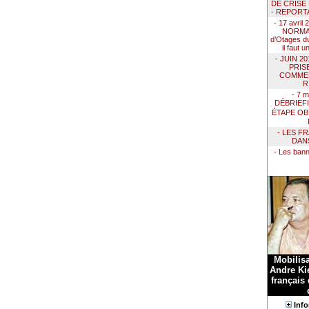
DE CRISE
- REPORT
- 17 avril
NORMAN
d’Otages du
il faut 
- JUIN 2
PRIS
COMMEN
R
- 7 m
DÉBRIEF
ÉTAPE OB
- LES F
DAN
- Les ban
Mobilis
Andre Kie
français
Info