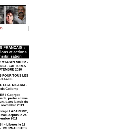
NS
S FRANCAIS :
ions et actions
nsibilisation
! OTAGES NIGER -
INCI - CAPTURES
PTEMBRE 2010
S POUR TOUS LES
OTAGES
 OTAGE NIGERIA -
cis Collomp
RE ! Georges
sch, prêtre enlevé
n, dans la nuit du
4 novembre 2013
 Serge LAZAREVIC,
Mali, depuis le 24
embre 2011
 ! - Libérés le 19
4 - JOURNALISTES