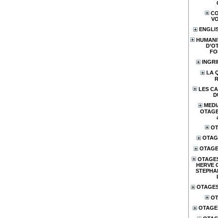
CO
V
ENGLI
HUMANI
D’O
FO
INGR
LA 
LES CA
D
MEDI
OTAGES
OT
OTAG
OTAGE
OTAGES
HERVE 
STEPHA
OTAGES
OT
OTAGE