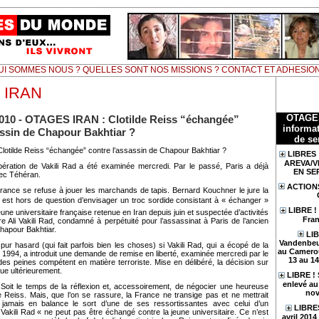
UI SOMMES NOUS ? QUELLES SONT NOS MISSIONS ? CONTACT ET ADHESIO
 IRAN
OTAGE
 2010 - OTAGES IRAN : Clotilde Reiss “échangée”
informat
assin de Chapour Bakhtiar ?
de se
Clotilde Reiss “échangée” contre l’assassin de Chapour Bakhtiar ?
LIBRES 
AREVA/V
ération de Vakili Rad a été examinée mercredi. Par le passé, Paris a déjà
EN SE
ec Téhéran.
ACTION
 France se refuse à jouer les marchands de tapis. Bernard Kouchner le jure la
 il est hors de question d’envisager un troc sordide consistant à « échanger »
LIBRE !
jeune universitaire française retenue en Iran depuis juin et suspectée d’activités
Fran
e Ali Vakili Rad, condamné à perpétuité pour l’assassinat à Paris de l’ancien
hapour Bakhtiar.
LIB
Vandenbeu
n pur hasard (qui fait parfois bien les choses) si Vakili Rad, qui a écopé de la
au Camerou
1994, a introduit une demande de remise en liberté, examinée mercredi par le
13 au 1
 des peines compétent en matière terroriste. Mise en délibéré, la décision sur
ue ultérieurement.
LIBRE !
enlevé au 
Soit le temps de la réflexion et, accessoirement, de négocier une heureuse
nov
e Reiss. Mais, que l’on se rassure, la France ne transige pas et ne mettrait
 jamais en balance le sort d’une de ses ressortissantes avec celui d’un
LIBRES
. Vakili Rad « ne peut pas être échangé contre la jeune universitaire. Ce n’est
avril 201