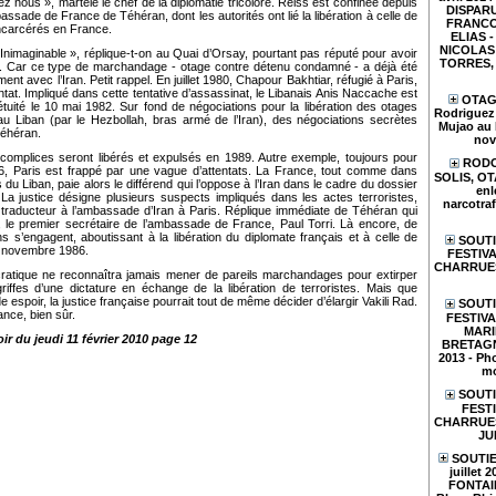
z nous », martèle le chef de la diplomatie tricolore. Reiss est confinée depuis
DISPARU
bassade de France de Téhéran, dont les autorités ont lié la libération à celle de
FRANCO
incarcérés en France.
ELIAS - 
NICOLAS 
nimaginable », réplique-t-on au Quai d’Orsay, pourtant pas réputé pour avoir
TORRES, e
. Car ce type de marchandage - otage contre détenu condamné - a déjà été
ent avec l’Iran. Petit rappel. En juillet 1980, Chapour Bakhtiar, réfugié à Paris,
tat. Impliqué dans cette tentative d’assassinat, le Libanais Anis Naccache est
OTAGE
uité le 10 mai 1982. Sur fond de négociations pour la libération des otages
Rodriguez 
au Liban (par le Hezbollah, bras armé de l’Iran), des négociations secrètes
Mujao au 
éhéran.
nov
omplices seront libérés et expulsés en 1989. Autre exemple, toujours pour
RODO
, Paris est frappé par une vague d’attentats. La France, tout comme dans
SOLIS, O
s du Liban, paie alors le différend qui l’oppose à l’Iran dans le cadre du dossier
enl
 La justice désigne plusieurs suspects impliqués dans les actes terroristes,
narcotraf
, traducteur à l’ambassade d’Iran à Paris. Réplique immédiate de Téhéran qui
f, le premier secrétaire de l’ambassade de France, Paul Torri. Là encore, de
ns s’engagent, aboutissant à la libération du diplomate français et à celle de
SOUTI
n novembre 1986.
FESTIVA
CHARRUES
atique ne reconnaîtra jamais mener de pareils marchandages pour extirper
iffes d’une dictature en échange de la libération de terroristes. Mais que
e espoir, la justice française pourrait tout de même décider d’élargir Vakili Rad.
SOUTI
nce, bien sûr.
FESTIV
MARI
ir du jeudi 11 février 2010 page 12
BRETAGN
2013 - Pho
mo
SOUTI
FESTI
CHARRUES 
JU
SOUTIE
juillet 
FONTAIN