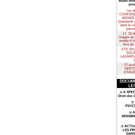
Blues Rhi
pou
- 1er 
CONFERE
MONDE :
Quimperlé 
dans le ca
passe
- 17, 18 e
Otages du 
invitée d’
livre d
- ETE 20
SOUT
LAZAREV
- 27 avr
VENTO
OTAGE
DOCUME
LE
A SPEC
Droit des 
PSYC
A
SENSIBI
ACTUA
LES PR
DANS