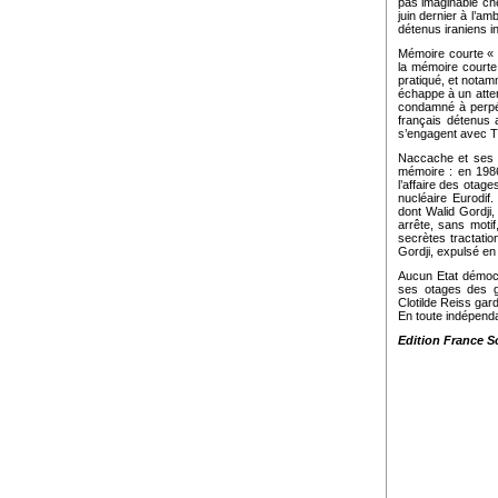
pas imaginable che
juin dernier à l’am
détenus iraniens 
Mémoire courte « I
la mémoire courte
pratiqué, et notamm
échappe à un atten
condamné à perpét
français détenus 
s’engagent avec T
Naccache et ses c
mémoire : en 1986
l’affaire des otage
nucléaire Eurodif.
dont Walid Gordji
arrête, sans moti
secrètes tractatio
Gordji, expulsé e
Aucun Etat démocr
ses otages des gr
Clotilde Reiss gard
En toute indépenda
Edition France So