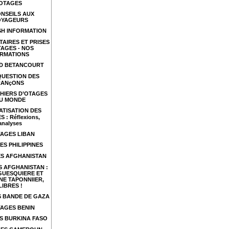
OTAGES
NSEILS AUX
OYAGEURS
SH INFORMATION
TAIRES ET PRISES
TAGES - NOS
RMATIONS
ID BETANCOURT
QUESTION DES
RANçONS
HIERS D’OTAGES
U MONDE
ATISATION DES
 : Réflexions,
analyses
AGES LIBAN
ES PHILIPPINES
S AFGHANISTAN
 AFGHANISTAN :
GUESQUIERE ET
NE TAPONNIIER,
LIBRES !
 BANDE DE GAZA
AGES BENIN
S BURKINA FASO