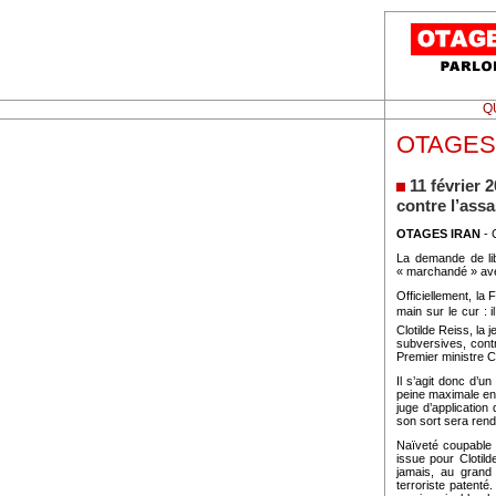
Q
OTAGES
11 février
contre l’ass
OTAGES IRAN
- 
La demande de lib
« marchandé » av
Officiellement, la
main sur le cur :
Clotilde Reiss, la 
subversives, contr
Premier ministre C
Il s’agit donc d’u
peine maximale en 
juge d’application
son sort sera rend
Naïveté coupable 
issue pour Clotild
jamais, au grand
terroriste patenté