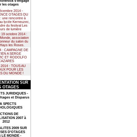
noférock s’engage
r les otages
décembre 2014 -
NCE OTAGES DU
 une rencontre à
au lycée Kerneuzec,
dre du festival Les
urs de lumière
t 19 octobre 2014 :
Monde, association
 honneur du salon du
e Hays les Roses.
14 : CAMPAGNE DE
IEN A SERGE
IC ET RODOLFO
CAZARES
il 2014 - TOUS AU
UX POUR LES
S DU MONDE !
NTATION SUR
S OTAGES
TS JURIDIQUES -
Otages et Disparus
A SPECTS
HOLOGIQUES
CTIONS DE
LISATION 2007 à
2012
LITES 2009 SUR
ISES D’OTAGES
 LE MONDE -