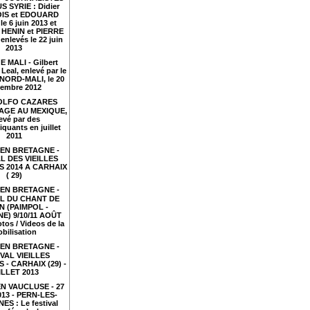
S SYRIE : Didier
IS et EDOUARD
le 6 juin 2013 et
HENIN et PIERRE
nlevés le 22 juin
2013
 MALI - Gilbert
Leal, enlevé par le
NORD-MALI, le 20
embre 2012
LFO CAZARES
TAGE AU MEXIQUE,
evé par des
iquants en juillet
2011
EN BRETAGNE -
L DES VIEILLES
 2014 A CARHAIX
( 29)
EN BRETAGNE -
AL DU CHANT DE
N (PAIMPOL -
E) 9/10/11 AOÛT
tos / Videos de la
bilisation
EN BRETAGNE -
VAL VIEILLES
- CARHAIX (29) -
ILLET 2013
N VAUCLUSE - 27
2013 - PERN-LES-
ES : Le festival