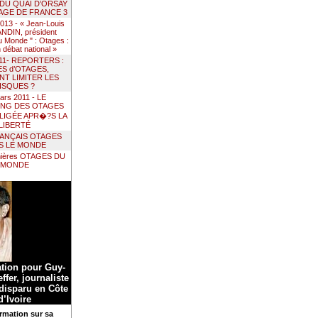
 DU QUAI D’ORSAY
AGE DE FRANCE 3
 2013 - « Jean-Louis
DIN, président
 Monde " : Otages :
un débat national »
011- REPORTERS :
ES d’OTAGES,
T LIMITER LES
ISQUES ?
ars 2011 - LE
ING DES OTAGES
LIGÉE APR�?S LA
LIBERTÉ
RANÇAIS OTAGES
S LE MONDE
nières OTAGES DU
MONDE
ation pour Guy-
ffer, journaliste
 disparu en Côte
d’Ivoire
rmation sur sa