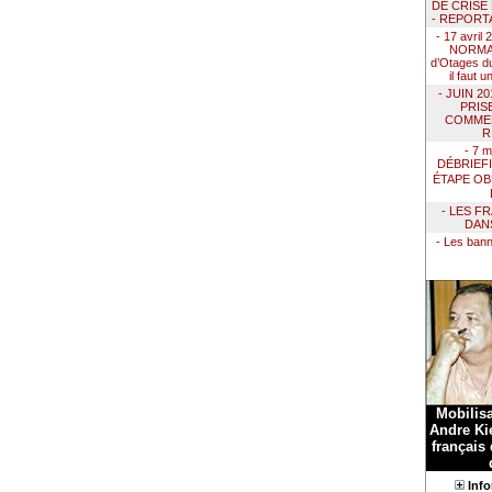
DE CRISE
- REPORT
- 17 avril
NORMAN
d’Otages du
il faut 
- JUIN 2
PRIS
COMMEN
R
- 7 m
DÉBRIEF
ÉTAPE OB
- LES F
DAN
- Les ban
Mobilis
Andre Kie
français
Info