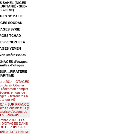
 SAHEL (NIGER-
URITANIE - SUD-
ALGERIE)
GES SOMALIE
GES SOUDAN
AGES SYRIE
AGES TCHAD
ES VENEZUELA
AGES YEMEN
web intéressants
NAGES d’otages
amilles d’otages
UR ...PIRATERIE
ARITIME
mbre 2014 - OTAGES
- Barak Obama
n réexamen complet
édures en cas de
ages « terroristes à
étranger »}}
 2014 - SUR FRANCE
res Sensibles" : il y
la prise d’otages du
ALGER/PARIS
embre 2013 - LES
S D’OTAGES DANS
DE DEPUIS 1997
mbre 2013 - CENTRE