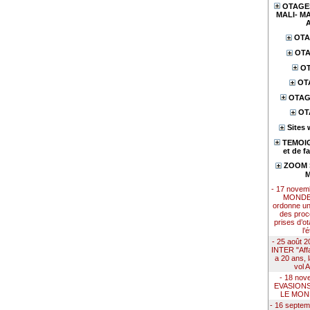
OTAGES
MALI- MA
OTA
OTA
OT
OT
OTAG
OT
Sites 
TEMOIG
et de f
ZOOM S
M
- 17 nove
MONDE 
ordonne u
des proc
prises d’ot
l’
- 25 août
INTER "Affai
a 20 ans, 
vol 
- 18 nov
EVASION
LE MON
- 16 septe