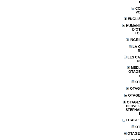
CO
V
ENGLI
HUMANI
D’O
FO
INGR
LA 
LES CA
D
MEDI
OTAGES
OT
OTAG
OTAGE
OTAGES
HERVE 
STEPHA
OTAGES
OT
OTAGE