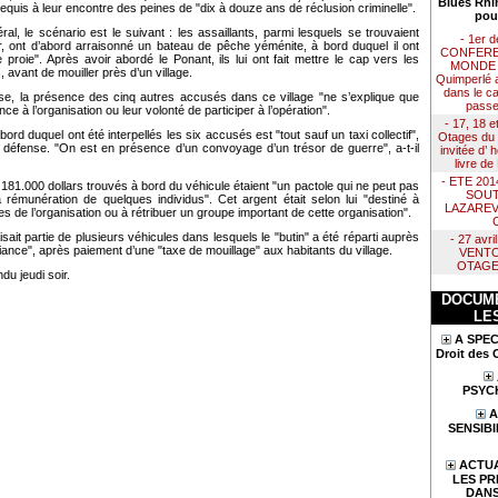
Blues Rhi
a requis à leur encontre des peines de "dix à douze ans de réclusion criminelle".
pou
ral, le scénario est le suivant : les assaillants, parmi lesquels se trouvaient
- 1er 
r, ont d’abord arraisonné un bateau de pêche yéménite, à bord duquel il ont
CONFERE
 proie". Après avoir abordé le Ponant, ils lui ont fait mettre le cap vers les
MONDE :
 avant de mouiller près d’un village.
Quimperlé 
dans le ca
se, la présence des cinq autres accusés dans ce village "ne s’explique que
passe
ce à l’organisation ou leur volonté de participer à l’opération".
- 17, 18 e
 bord duquel ont été interpellés les six accusés est "tout sauf un taxi collectif",
Otages du 
a défense. "On est en présence d’un convoyage d’un trésor de guerre", a-t-il
invitée d’
livre d
- ETE 20
s 181.000 dollars trouvés à bord du véhicule étaient "un pactole qui ne peut pas
SOUT
 rémunération de quelques individus". Cet argent était selon lui "destiné à
LAZAREV
es de l’organisation ou à rétribuer un groupe important de cette organisation".
aisait partie de plusieurs véhicules dans lesquels le "butin" a été réparti auprès
- 27 avr
iance", après paiement d’une "taxe de mouillage" aux habitants du village.
VENTO
OTAGE
du jeudi soir.
DOCUME
LE
A SPEC
Droit des 
PSYC
A
SENSIBI
ACTUA
LES PR
DANS