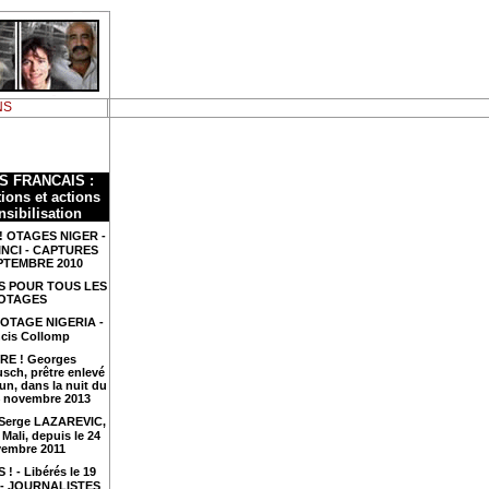
NS
S FRANCAIS :
ions et actions
nsibilisation
! OTAGES NIGER -
INCI - CAPTURES
PTEMBRE 2010
S POUR TOUS LES
OTAGES
 OTAGE NIGERIA -
cis Collomp
RE ! Georges
sch, prêtre enlevé
n, dans la nuit du
4 novembre 2013
 Serge LAZAREVIC,
Mali, depuis le 24
embre 2011
 ! - Libérés le 19
4 - JOURNALISTES