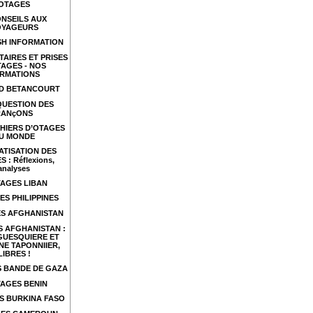
OTAGES
NSEILS AUX
OYAGEURS
SH INFORMATION
TAIRES ET PRISES
TAGES - NOS
RMATIONS
ID BETANCOURT
QUESTION DES
RANçONS
HIERS D’OTAGES
U MONDE
ATISATION DES
 : Réflexions,
analyses
AGES LIBAN
ES PHILIPPINES
S AFGHANISTAN
 AFGHANISTAN :
GUESQUIERE ET
NE TAPONNIIER,
LIBRES !
 BANDE DE GAZA
AGES BENIN
S BURKINA FASO