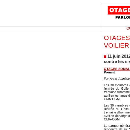
Q
OTAGES 
VOILIER
11 juin 20
contre les s
OTAGES SOMAL
Ponant
Par Anne Jeanbla
Les 30 membres d’
l’entrée du Golf
trentaine d’hommes
avril en échange d
CMA-CGM.
Les 30 membres d’
l’entrée du Golf
trentaine d’hommes
avril en échange d
CMA-CGM.
Le parquet général
l’encontre de six 