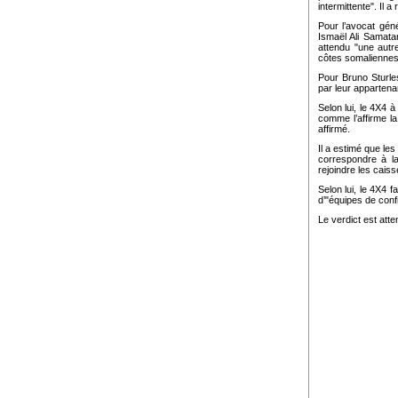
intermittente". Il 
Pour l’avocat géné
Ismaël Ali Samata
attendu "une autre
côtes somaliennes,
Pour Bruno Sturle
par leur appartenan
Selon lui, le 4X4 à
comme l’affirme l
affirmé.
Il a estimé que le
correspondre à la
rejoindre les caiss
Selon lui, le 4X4 f
d’"équipes de conf
Le verdict est atten