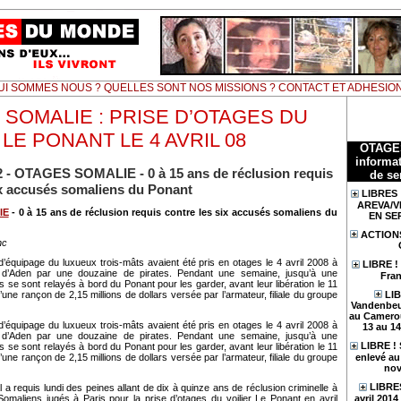
UI SOMMES NOUS ? QUELLES SONT NOS MISSIONS ? CONTACT ET ADHESIO
SOMALIE : PRISE D’OTAGES DU
 LE PONANT LE 4 AVRIL 08
OTAGE
informat
12 - OTAGES SOMALIE - 0 à 15 ans de réclusion requis
de se
ix accusés somaliens du Ponant
LIBRES 
AREVA/V
IE
- 0 à 15 ans de réclusion requis contre les six accusés somaliens du
EN SE
ACTION
nc
équipage du luxueux trois-mâts avaient été pris en otages le 4 avril 2008 à
LIBRE !
e d’Aden par une douzaine de pirates. Pendant une semaine, jusqu’à une
Fran
 se sont relayés à bord du Ponant pour les garder, avant leur libération le 11
LIB
’une rançon de 2,15 millions de dollars versée par l’armateur, filiale du groupe
Vandenbeu
au Camerou
équipage du luxueux trois-mâts avaient été pris en otages le 4 avril 2008 à
13 au 1
e d’Aden par une douzaine de pirates. Pendant une semaine, jusqu’à une
LIBRE !
 se sont relayés à bord du Ponant pour les garder, avant leur libération le 11
enlevé au 
’une rançon de 2,15 millions de dollars versée par l’armateur, filiale du groupe
nov
LIBRES
 a requis lundi des peines allant de dix à quinze ans de réclusion criminelle à
avril 201
Somaliens jugés à Paris pour la prise d’otages du voilier Le Ponant en avril