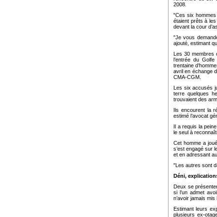
2008.
"Ces six hommes qu
étaient prêts à les
devant la cour d’a
"Je vous demande d
ajouté, estimant q
Les 30 membres d’
l’entrée du Golf
trentaine d’hommes
avril en échange d
CMA-CGM.
Les six accusés ju
terre quelques h
trouvaient des arm
Ils encourent la r
estimé l’avocat gé
Il a requis la pein
le seul à reconnaît
Cet homme a joué 
s’est engagé sur l
et en adressant au
"Les autres sont da
Déni, explicatio
Deux se présenten
si l’un admet avo
n’avoir jamais mis
Estimant leurs ex
plusieurs ex-otag