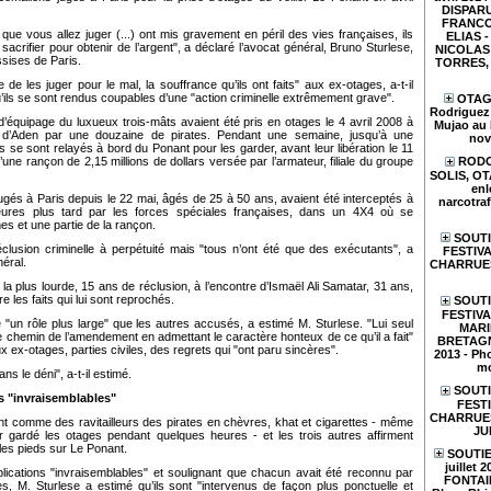
DISPARU
FRANCO
e vous allez juger (...) ont mis gravement en péril des vies françaises, ils
ELIAS - 
 sacrifier pour obtenir de l’argent", a déclaré l’avocat général, Bruno Sturlese,
NICOLAS 
ssises de Paris.
TORRES, e
e les juger pour le mal, la souffrance qu’ils ont faits" aux ex-otages, a-t-il
u’ils se sont rendus coupables d’une "action criminelle extrêmement grave".
OTAGE
Rodriguez 
équipage du luxueux trois-mâts avaient été pris en otages le 4 avril 2008 à
Mujao au 
e d’Aden par une douzaine de pirates. Pendant une semaine, jusqu’à une
nov
 se sont relayés à bord du Ponant pour les garder, avant leur libération le 11
’une rançon de 2,15 millions de dollars versée par l’armateur, filiale du groupe
RODO
SOLIS, O
enl
gés à Paris depuis le 22 mai, âgés de 25 à 50 ans, avaient été interceptés à
narcotraf
eures plus tard par les forces spéciales françaises, dans un 4X4 où se
es et une partie de la rançon.
SOUTI
éclusion criminelle à perpétuité mais "tous n’ont été que des exécutants", a
FESTIVA
néral.
CHARRUES
e la plus lourde, 15 ans de réclusion, à l’encontre d’Ismaël Ali Samatar, 31 ans,
re les faits qui lui sont reprochés.
SOUTI
FESTIV
"un rôle plus large" que les autres accusés, a estimé M. Sturlese. "Lui seul
MARI
e chemin de l’amendement en admettant le caractère honteux de ce qu’il a fait"
BRETAGN
x ex-otages, parties civiles, des regrets qui "ont paru sincères".
2013 - Pho
mo
ns le déni", a-t-il estimé.
SOUTI
ns "invraisemblables"
FESTI
CHARRUES 
t comme des ravitailleurs des pirates en chèvres, khat et cigarettes - même
JU
ir gardé les otages pendant quelques heures - et les trois autres affirment
 les pieds sur Le Ponant.
SOUTIE
juillet 
plications "invraisemblables" et soulignant que chacun avait été reconnu par
FONTAIN
es, M. Sturlese a estimé qu’ils sont "intervenus de façon plus ponctuelle et