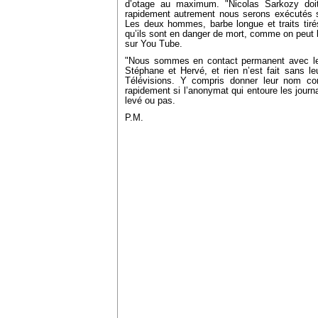
d’otage au maximum. "Nicolas Sarkozy doit
rapidement autrement nous serons exécutés s
Les deux hommes, barbe longue et traits tirés,
qu’ils sont en danger de mort, comme on peut le
sur You Tube.
"Nous sommes en contact permanent avec le 
Stéphane et Hervé, et rien n’est fait sans le
Télévisions. Y compris donner leur nom co
rapidement si l’anonymat qui entoure les journa
levé ou pas.
P.M.