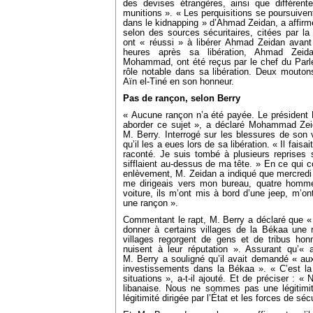
des devises étrangères, ainsi que différent
munitions ». « Les perquisitions se poursuiven
dans le kidnapping » d’Ahmad Zeidan, a affirmé 
selon des sources sécuritaires, citées par la
ont « réussi » à libérer Ahmad Zeidan avant
heures après sa libération, Ahmad Zei
Mohammad, ont été reçus par le chef du Parle
rôle notable dans sa libération. Deux mouton
Aïn el-Tiné en son honneur.
Pas de rançon, selon Berry
« Aucune rançon n’a été payée. Le président
aborder ce sujet », a déclaré Mohammad Zeida
M. Berry. Interrogé sur les blessures de son
qu’il les a eues lors de sa libération. « Il faisait 
raconté. Je suis tombé à plusieurs reprises s
sifflaient au-dessus de ma tête. » En ce qui 
enlèvement, M. Zeidan a indiqué que mercredi 
me dirigeais vers mon bureau, quatre homm
voiture, ils m’ont mis à bord d’une jeep, m’
une rançon ».
Commentant le rapt, M. Berry a déclaré que «
donner à certains villages de la Békaa une r
villages regorgent de gens et de tribus hon
nuisent à leur réputation ». Assurant qu’«
M. Berry a souligné qu’il avait demandé « au
investissements dans la Békaa ». « C’est la
situations », a-t-il ajouté. Et de préciser : 
libanaise. Nous ne sommes pas une légiti
légitimité dirigée par l’État et les forces de sé