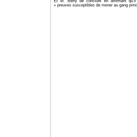
Et M. Berry de conclure en affirmant qu’i
« preuves susceptibles de mener au gang princ