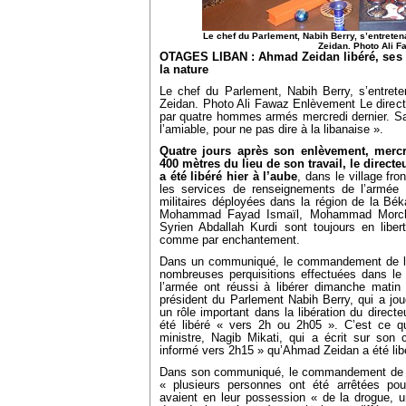
Le chef du Parlement, Nabih Berry, s’entre
Zeidan. Photo Ali F
OTAGES LIBAN : Ahmad Zeidan libéré, ses r
la nature
Le chef du Parlement, Nabih Berry, s’entr
Zeidan. Photo Ali Fawaz Enlèvement Le directe
par quatre hommes armés mercredi dernier. Sa l
l’amiable, pour ne pas dire à la libanaise ».
Quatre jours après son enlèvement, mercr
400 mètres du lieu de son travail, le direct
a été libéré hier à l’aube
, dans le village fron
les services de renseignements de l’armée 
militaires déployées dans la région de la Bék
Mohammad Fayad Ismaïl, Mohammad Morched
Syrien Abdallah Kurdi sont toujours en liber
comme par enchantement.
Dans un communiqué, le commandement de l’
nombreuses perquisitions effectuées dans le
l’armée ont réussi à libérer dimanche mati
président du Parlement Nabih Berry, qui a jo
un rôle important dans la libération du direct
été libéré « vers 2h ou 2h05 ». C’est ce q
ministre, Nagib Mikati, qui a écrit sur son 
informé vers 2h15 » qu’Ahmad Zeidan a été lib
Dans son communiqué, le commandement de l’a
« plusieurs personnes ont été arrêtées pou
avaient en leur possession « de la drogue, un