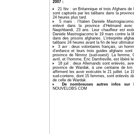
2007 :
21 fév : un Britannique et trois Afghans de 
sont capturés par les talibans dans la provin
24 heures plus tard.
5 mars : l’Italien Daniele Mastrogiacomo,
enlevé dans la province d’Helmand avec 
Naqshbandi, 23 ans. Leur chauffeur est exécu
Daniele Mastrogiacomo le 19 mars contre la lib
dans des prisons afghanes. L’interprète afgha
talibans 24 heures avant la fin de leur ultimatum
3 avr : deux volontaires français, un hom
d’enfance et leurs trois guides afghans sont
province de Nimroz (sud-ouest). La femme, Cé
avril, et l’homme, Eric Damfreville, est libéré l
18 juil : deux Allemands sont enlevés, ave
province de Wardak, à une centaine de km 
affirment les avoir exécutés le 21 juillet. Le 1
sud-coréens, dont 15 femmes, sont enlevés da
de celle de Wardak.
De nombreuses autres infos sur l’
NOUVELOBS.COM