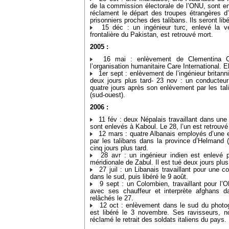
de la commission électorale de l’ONU, sont e
réclament le départ des troupes étrangères d’A
prisonniers proches des talibans. Ils seront li
15 déc : un ingénieur turc, enlevé la ve
frontalière du Pakistan, est retrouvé mort.
2005 :
16 mai : enlèvement de Clementina Can
l’organisation humanitaire Care International. El
1er sept : enlèvement de l’ingénieur britann
deux jours plus tard- 23 nov : un conducteur
quatre jours après son enlèvement par les ta
(sud-ouest).
2006 :
11 fév : deux Népalais travaillant dans une 
sont enlevés à Kaboul. Le 28, l’un est retrouvé m
12 mars : quatre Albanais employés d’une e
par les talibans dans la province d’Helmand 
cinq jours plus tard.
28 avr : un ingénieur indien est enlevé p
méridionale de Zabul. Il est tué deux jours plus
27 juil : un Libanais travaillant pour une c
dans le sud, puis libéré le 9 août.
9 sept : un Colombien, travaillant pour l’
avec ses chauffeur et interprète afghans d
relâchés le 27.
12 oct : enlèvement dans le sud du photogra
est libéré le 3 novembre. Ses ravisseurs, n
réclamé le retrait des soldats italiens du pays.