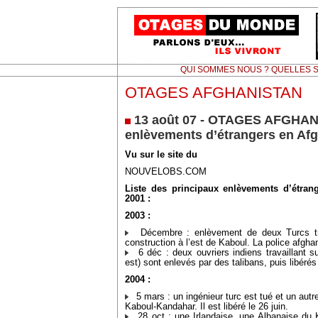
QUI SOMMES NOUS ? QUELLES S
OTAGES AFGHANISTAN
13 août 07 - OTAGES AFGHAN
enlèvements d’étrangers en Af
Vu sur le site du
NOUVELOBS.COM
Liste des principaux enlèvements d’étran
2001 :
2003 :
Décembre : enlèvement de deux Turcs trav
construction à l’est de Kaboul. La police afgha
6 déc : deux ouvriers indiens travaillant s
est) sont enlevés par des talibans, puis libéré
2004 :
5 mars : un ingénieur turc est tué et un autre
Kaboul-Kandahar. Il est libéré le 26 juin.
28 oct : une Irlandaise, une Albanaise du 