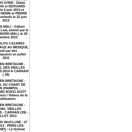
S SYRIE : Didier
IS et EDOUARD
le 6 juin 2013 et
HENIN et PIERRE
nlevés le 22 juin
2013
 MALI - Gilbert
Leal, enlevé par le
NORD-MALI, le 20
embre 2012
LFO CAZARES
TAGE AU MEXIQUE,
evé par des
iquants en juillet
2011
EN BRETAGNE -
L DES VIEILLES
 2014 A CARHAIX
( 29)
EN BRETAGNE -
AL DU CHANT DE
N (PAIMPOL -
E) 9/10/11 AOÛT
tos / Videos de la
bilisation
EN BRETAGNE -
VAL VIEILLES
- CARHAIX (29) -
ILLET 2013
N VAUCLUSE - 27
2013 - PERN-LES-
ES : Le festival