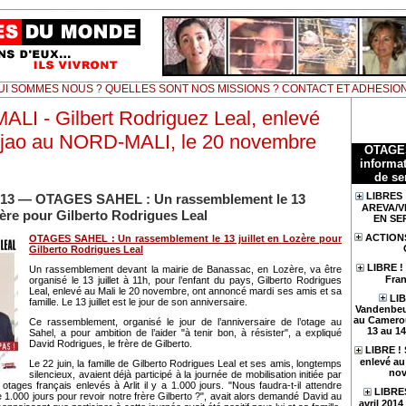
UI SOMMES NOUS ? QUELLES SONT NOS MISSIONS ? CONTACT ET ADHESIO
LI - Gilbert Rodriguez Leal, enlevé
ujao au NORD-MALI, le 20 novembre
OTAGE
informat
de se
LIBRES 
 2013 — OTAGES SAHEL : Un rassemblement le 13
AREVA/V
ozère pour Gilberto Rodrigues Leal
EN SE
ACTION
OTAGES SAHEL : Un rassemblement le 13 juillet en Lozère pour
Gilberto Rodrigues Leal
LIBRE !
Un rassemblement devant la mairie de Banassac, en Lozère, va être
Fran
organisé le 13 juillet à 11h, pour l’enfant du pays, Gilberto Rodrigues
Leal, enlevé au Mali le 20 novembre, ont annoncé mardi ses amis et sa
LIB
famille. Le 13 juillet est le jour de son anniversaire.
Vandenbeu
au Camerou
Ce rassemblement, organisé le jour de l’anniversaire de l’otage au
13 au 1
Sahel, a pour ambition de l’aider "à tenir bon, à résister", a expliqué
David Rodrigues, le frère de Gilberto.
LIBRE !
enlevé au 
Le 22 juin, la famille de Gilberto Rodrigues Leal et ses amis, longtemps
nov
silencieux, avaient déjà participé à la journée de mobilisation initiée par
 otages français enlevés à Arlit il y a 1.000 jours. "Nous faudra-t-il attendre
LIBRES
 1.000 jours pour revoir notre frère Gilberto ?", avait alors demandé David au
avril 201