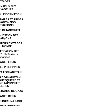
OTAGES
NSEILS AUX
OYAGEURS
SH INFORMATION
TAIRES ET PRISES
TAGES - NOS
RMATIONS
ID BETANCOURT
QUESTION DES
RANçONS
HIERS D’OTAGES
U MONDE
ATISATION DES
 : Réflexions,
analyses
AGES LIBAN
ES PHILIPPINES
S AFGHANISTAN
 AFGHANISTAN :
GUESQUIERE ET
NE TAPONNIIER,
LIBRES !
 BANDE DE GAZA
AGES BENIN
S BURKINA FASO