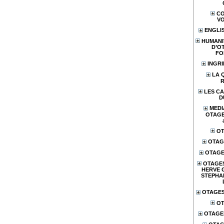
CO
V
ENGLI
HUMANI
D’O
FO
INGR
LA 
LES CA
D
MEDI
OTAGES
OT
OTAG
OTAGE
OTAGES
HERVE 
STEPHA
OTAGES
OT
OTAGE