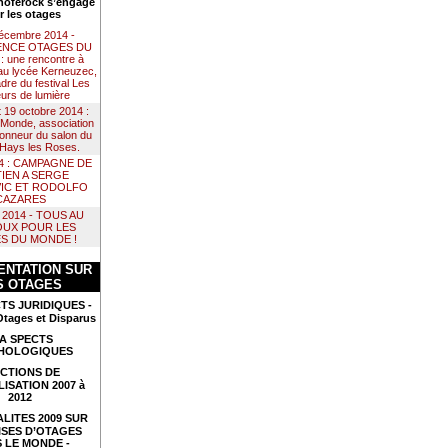
noférock s’engage
r les otages
décembre 2014 -
NCE OTAGES DU
 une rencontre à
au lycée Kerneuzec,
dre du festival Les
urs de lumière
t 19 octobre 2014 :
Monde, association
 honneur du salon du
e Hays les Roses.
14 : CAMPAGNE DE
IEN A SERGE
IC ET RODOLFO
CAZARES
il 2014 - TOUS AU
UX POUR LES
S DU MONDE !
NTATION SUR
S OTAGES
TS JURIDIQUES -
Otages et Disparus
A SPECTS
HOLOGIQUES
CTIONS DE
LISATION 2007 à
2012
LITES 2009 SUR
ISES D’OTAGES
 LE MONDE -