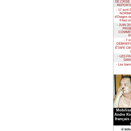
DE CRISE
- REPORT
- 17 avril
NORMAN
d’Otages du
il faut 
- JUIN 2
PRIS
COMMEN
R
- 7 m
DÉBRIEF
ÉTAPE OB
- LES F
DAN
- Les ban
Mobilis
Andre Kie
français
Info