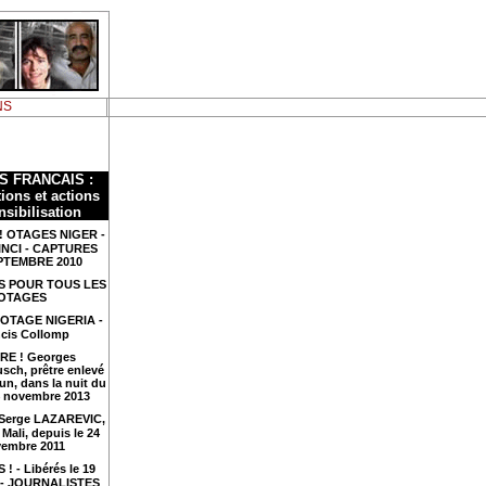
NS
S FRANCAIS :
ions et actions
nsibilisation
! OTAGES NIGER -
INCI - CAPTURES
PTEMBRE 2010
S POUR TOUS LES
OTAGES
 OTAGE NIGERIA -
cis Collomp
RE ! Georges
sch, prêtre enlevé
n, dans la nuit du
4 novembre 2013
 Serge LAZAREVIC,
Mali, depuis le 24
embre 2011
 ! - Libérés le 19
4 - JOURNALISTES