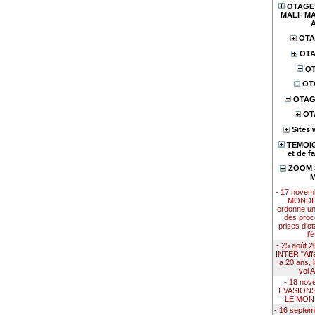
OTAGES
MALI- MA
OTA
OTA
OT
OT
OTAG
OT
Sites 
TEMOIG
et de f
ZOOM S
M
- 17 nove
MONDE 
ordonne u
des proc
prises d’ot
l’
- 25 août
INTER "Affai
a 20 ans, 
vol 
- 18 nov
EVASION
LE MON
- 16 septe