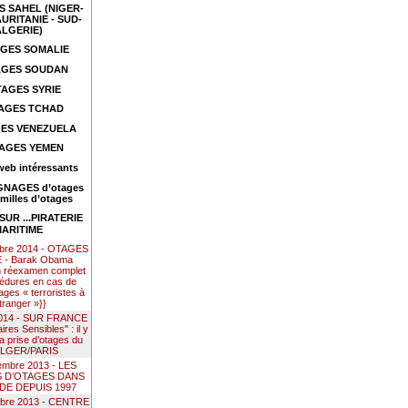
 SAHEL (NIGER-
URITANIE - SUD-
ALGERIE)
GES SOMALIE
GES SOUDAN
AGES SYRIE
AGES TCHAD
ES VENEZUELA
AGES YEMEN
web intéressants
NAGES d’otages
amilles d’otages
UR ...PIRATERIE
ARITIME
mbre 2014 - OTAGES
- Barak Obama
n réexamen complet
édures en cas de
ages « terroristes à
étranger »}}
 2014 - SUR FRANCE
res Sensibles" : il y
la prise d’otages du
ALGER/PARIS
embre 2013 - LES
S D’OTAGES DANS
DE DEPUIS 1997
mbre 2013 - CENTRE