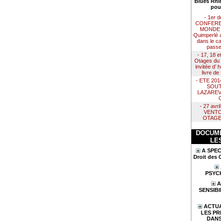
Blues Rhi
pou
- 1er 
CONFERE
MONDE :
Quimperlé 
dans le ca
passe
- 17, 18 e
Otages du 
invitée d’
livre d
- ETE 20
SOUT
LAZAREV
- 27 avr
VENTO
OTAGE
DOCUME
LE
A SPEC
Droit des 
PSYC
A
SENSIBI
ACTUA
LES PR
DANS