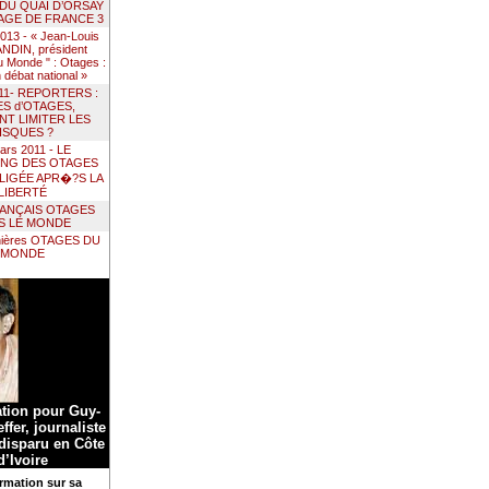
 DU QUAI D’ORSAY
AGE DE FRANCE 3
 2013 - « Jean-Louis
DIN, président
 Monde " : Otages :
un débat national »
011- REPORTERS :
ES d’OTAGES,
T LIMITER LES
ISQUES ?
ars 2011 - LE
ING DES OTAGES
LIGÉE APR�?S LA
LIBERTÉ
RANÇAIS OTAGES
S LE MONDE
nières OTAGES DU
MONDE
ation pour Guy-
ffer, journaliste
 disparu en Côte
d’Ivoire
rmation sur sa