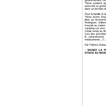
gouvernement, recon
"Nous voulions que
aussi été un grand
dans un bel élan de
Pour la famille et 
"Nous avons l’espo
liées au terrorism
Rodrigues. Gilber
trouvait au volant
camping-car vers l
s’était rendu au Br
Lors des précédent
le caractérisent,
médicaments...)", 
Par Fabrice Du
- SIGNEZ LA 
OTAGE AU NIGER