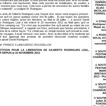
naissant que participer à cette journée avait été positif pour lui et sa famille.
DISPARU
 Gilberto soit représenté. Mais cette journée de mobilisation, de soutien, a
FRANCO
 moment pour nous tous. Cela nous a permis de rencontrer les autres familles
ELIAS - 
 solidarité", a souligné M. Rodrigues.
NICOLAS 
TORRES, e
les amis de Gilberto Rodrigues Leal, l’espoir d’un retour reste toujours présent :
ir qu’il se passe quelque chose d’ici fin juillet... Et que toutes les questions
e soient réglées avant les élections au Mali le 28 juillet...", a assuré David
OTAGE
to Rodrigues Leal a été enlevé le 20 novembre 2012 au Mali alors qu’il se
Rodriguez 
 d’un camping-car. "Ce n’est pas la première fois qu’il partait au volant de son
Mujao au 
’Afrique notamment", a rappelé son frère, précisant que l’année précédente, il
nov
ésil de la même façon. "Ce n’était pas en simple touriste qu’il prenait la route.
s voyages, il avait retrouvé +ses amis+. Avec la discrétion et la modestie qui
RODO
 il leur apportait des produits de première nécessité (matériel scolaire,
SOLIS, O
a ajouté David Rodrigues.
enl
narcotraf
bault -FRANCE 3 LANGUEDOC-ROUSSILLON
PETITION POUR LA LIBERATION DE GILBERTO RODRIGUES LEAL,
SOUTI
 DEPUIS le 22 NOVEMBRE 2012
FESTIVA
CHARRUES
SOUTI
FESTIV
MARI
BRETAGN
2013 - Pho
mo
SOUTI
FESTI
CHARRUES 
JU
SOUTIE
juillet 
FONTAIN