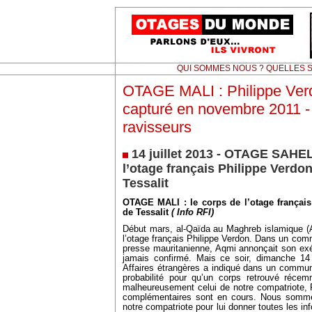
QUI SOMMES NOUS ? QUELLES S
OTAGE MALI : Philippe Verd
capturé en novembre 2011 -
ravisseurs
14 juillet 2013 - OTAGE SAHEL 
l’otage français Philippe Verdo
Tessalit
OTAGE MALI : le corps de l’otage français
de Tessalit
( Info RFI)
Début mars, al-Qaïda au Maghreb islamique (A
l’otage français Philippe Verdon. Dans un co
presse mauritanienne, Aqmi annonçait son exé
jamais confirmé. Mais ce soir, dimanche 14 j
Affaires étrangères a indiqué dans un communiq
probabilité pour qu’un corps retrouvé réce
malheureusement celui de notre compatriote, P
complémentaires sont en cours. Nous somme
notre compatriote pour lui donner toutes les i