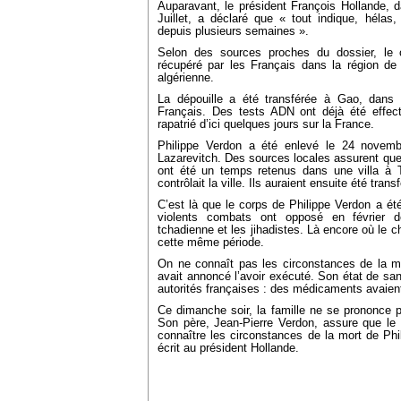
Auparavant, le président François Hollande, d
Juillet, a déclaré que « tout indique, hélas
depuis plusieurs semaines ».
Selon des sources proches du dossier, le 
récupéré par les Français dans la région de T
algérienne.
La dépouille a été transférée à Gao, dans l’h
Français. Des tests ADN ont déjà été effectu
rapatrié d’ici quelques jours sur la France.
Philippe Verdon a été enlevé le 24 novem
Lazarevitch. Des sources locales assurent que
ont été un temps retenus dans une villa à
contrôlait la ville. Ils auraient ensuite été tran
C’est là que le corps de Philippe Verdon a ét
violents combats ont opposé en février d
tchadienne et les jihadistes. Là encore où le c
cette même période.
On ne connaît pas les circonstances de la m
avait annoncé l’avoir exécuté. Son état de sa
autorités françaises : des médicaments avaient 
Ce dimanche soir, la famille ne se prononce p
Son père, Jean-Pierre Verdon, assure que le p
connaître les circonstances de la mort de Phi
écrit au président Hollande.