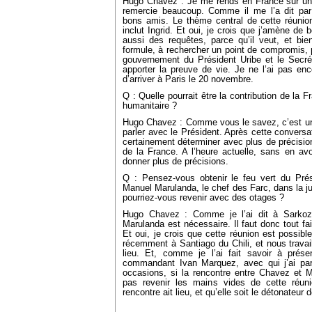
Hugo Chavez : Je me rends en France sur une 
remercie beaucoup. Comme il me l’a dit par
bons amis. Le thème central de cette réunion
inclut Ingrid. Et oui, je crois que j’amène de
aussi des requêtes, parce qu’il veut, et bie
formule, à rechercher un point de compromis, p
gouvernement du Président Uribe et le Secrét
apporter la preuve de vie. Je ne l’ai pas enco
d’arriver à Paris le 20 novembre.
Q : Quelle pourrait être la contribution de la 
humanitaire ?
Hugo Chavez : Comme vous le savez, c’est une 
parler avec le Président. Après cette convers
certainement déterminer avec plus de précision 
de la France. A l’heure actuelle, sans en avoi
donner plus de précisions.
Q : Pensez-vous obtenir le feu vert du Prési
Manuel Marulanda, le chef des Farc, dans la 
pourriez-vous revenir avec des otages ?
Hugo Chavez : Comme je l’ai dit à Sarkozy
Marulanda est nécessaire. Il faut donc tout fai
Et oui, je crois que cette réunion est possibl
récemment à Santiago du Chili, et nous travail
lieu. Et, comme je l’ai fait savoir à prés
commandant Ivan Marquez, avec qui j’ai parl
occasions, si la rencontre entre Chavez et 
pas revenir les mains vides de cette réuni
rencontre ait lieu, et qu’elle soit le détonateur 