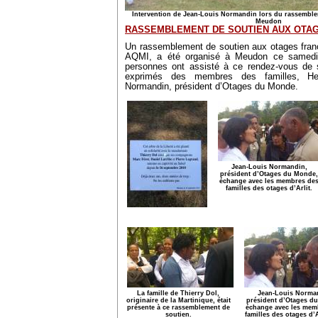
Intervention de Jean-Louis Normandin lors du rassemble
Meudon
RASSEMBLEMENT DE SOUTIEN AUX OTAG
Un rassemblement de soutien aux otages franç
AQMI, a été organisé à Meudon ce samedi
personnes ont assisté à ce rendez-vous de 
exprimés des membres des familles, He
Normandin, président d’Otages du Monde.
Jean-Louis Normandin,
président d’Otages du Monde,
échange avec les membres de
familles des otages d’Arlit.
La famille de Thierry Dol,
Jean-Louis Norma
originaire de la Martinique, était
président d’Otages d
présente à ce rassemblement de
échange avec les mem
soutien.
familles des otages d’A