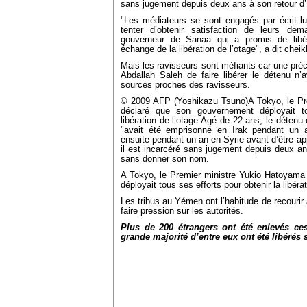
sans jugement depuis deux ans à son retour d’
"Les médiateurs se sont engagés par écrit lu
tenter d’obtenir satisfaction de leurs de
gouverneur de Sanaa qui a promis de libér
échange de la libération de l’otage", a dit chei
Mais les ravisseurs sont méfiants car une pré
Abdallah Saleh de faire libérer le détenu n’
sources proches des ravisseurs.
© 2009 AFP (Yoshikazu Tsuno)A Tokyo, le Pr
déclaré que son gouvernement déployait to
libération de l’otage.Agé de 22 ans, le détenu 
"avait été emprisonné en Irak pendant un a
ensuite pendant un an en Syrie avant d’être a
il est incarcéré sans jugement depuis deux an
sans donner son nom.
A Tokyo, le Premier ministre Yukio Hatoyama
déployait tous ses efforts pour obtenir la libérat
Les tribus au Yémen ont l’habitude de recourir
faire pression sur les autorités.
Plus de 200 étrangers ont été enlevés ce
grande majorité d’entre eux ont été libérés s