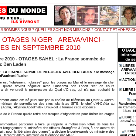
UI SOMMES NOUS ? QUELLES SONT NOS MISSIONS ? CONTACT ET ADHESIO
! OTAGES NIGER - AREVA/VINCI -
ES EN SEPTEMBRE 2010
OTAGE
informat
re 2010 - OTAGES SAHEL : La France sommée de
de se
ec Ben Laden
LIBRES 
AREVA/V
:
LA FRANCE SOMME DE NEGOCIER AVEC BEN LADEN : le message
EN SE
d’authentification
ACTION
 est "totalement mobilisée" pour les otages au Mali et le message du chef
t qu’elle devrait négocier avec Oussama ben Laden "est en cours
n", a dit vendredi le porte-parole du Quai d’Orsay, qui n’a pas souhaité le
LIBRE !
Fran
LIB
ment audio diffusé jeudi soir par la chaîne de télévision du Qatar Al-Jazira,
méricain de surveillance des sites islamistes SITE, le chef d’Al-Qaïda au
Vandenbeu
(Aqmi), l’Algérien Abdelmalek Droukdel, a formulé cette exigence.
au Camerou
13 au 1
e de la France qu’elle retire ses troupes d’Afghanistan pour libérer les otages
LIBRE !
enlevé au 
mmentaire particulier à faire, je rappelle la mobilisation totale de tous les
nov
 et l’engagement du ministère des Affaires étrangères à Paris, à son centre de
LIBRES
rain, pour la libération des otages", a déclaré le porte-parole du ministère des
avril 201
s, Bernard Valero, interrogé au téléphone par l’AFP.