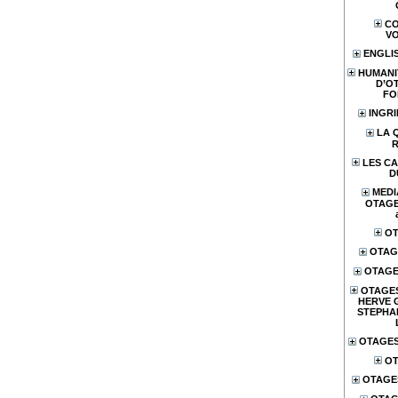
CO
V
ENGLI
HUMANI
D’O
FO
INGR
LA 
LES CA
D
MEDI
OTAGES
OT
OTAG
OTAGE
OTAGES
HERVE 
STEPHA
OTAGES
OT
OTAGE