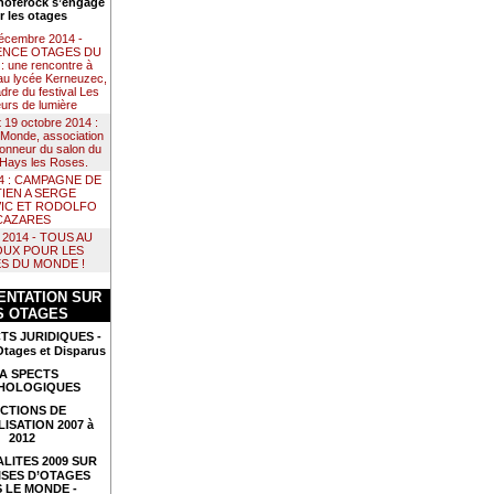
noférock s’engage
r les otages
décembre 2014 -
NCE OTAGES DU
 une rencontre à
au lycée Kerneuzec,
dre du festival Les
urs de lumière
t 19 octobre 2014 :
Monde, association
 honneur du salon du
e Hays les Roses.
14 : CAMPAGNE DE
IEN A SERGE
IC ET RODOLFO
CAZARES
il 2014 - TOUS AU
UX POUR LES
S DU MONDE !
NTATION SUR
S OTAGES
TS JURIDIQUES -
Otages et Disparus
A SPECTS
HOLOGIQUES
CTIONS DE
LISATION 2007 à
2012
LITES 2009 SUR
ISES D’OTAGES
 LE MONDE -