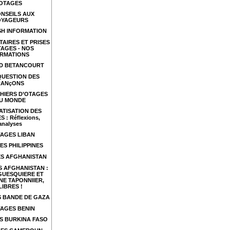
OTAGES
NSEILS AUX
OYAGEURS
SH INFORMATION
TAIRES ET PRISES
TAGES - NOS
RMATIONS
ID BETANCOURT
QUESTION DES
RANçONS
HIERS D’OTAGES
U MONDE
ATISATION DES
 : Réflexions,
analyses
AGES LIBAN
ES PHILIPPINES
S AFGHANISTAN
 AFGHANISTAN :
GUESQUIERE ET
NE TAPONNIIER,
LIBRES !
 BANDE DE GAZA
AGES BENIN
S BURKINA FASO