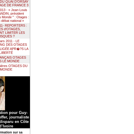
 DU QUAI D’ORSAY
AGE DE FRANCE 3
 2013 - « Jean-Louis
DIN, président
 Monde " : Otages :
un débat national »
011- REPORTERS :
ES d’OTAGES,
T LIMITER LES
ISQUES ?
ars 2011 - LE
ING DES OTAGES
LIGÉE APR�?S LA
LIBERTÉ
RANÇAIS OTAGES
S LE MONDE
nières OTAGES DU
MONDE
ation pour Guy-
ffer, journaliste
 disparu en Côte
d’Ivoire
rmation sur sa