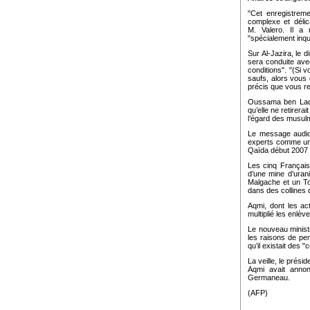
"Cet enregistremen
complexe et délic
M. Valero. Il a 
"spécialement inqu
Sur Al-Jazira, le 
sera conduite ave
conditions". "(Si 
saufs, alors vous 
précis que vous re
Oussama ben Laden
qu’elle ne retirera
l’égard des musul
Le message audio 
experts comme un "
Qaïda début 2007 
Les cinq Français
d’une mine d’uran
Malgache et un To
dans des collines 
Aqmi, dont les act
multiplié les enlè
Le nouveau ministr
les raisons de pe
qu’il existait des 
La veille, le prési
Aqmi avait annonc
Germaneau.
(AFP)