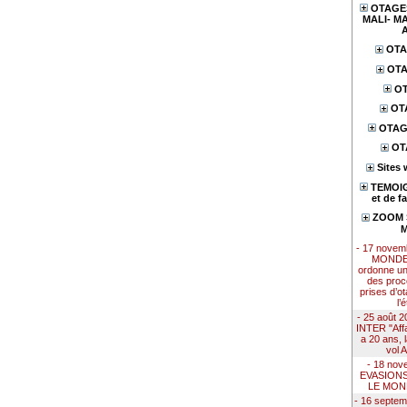
OTAGES
MALI- MA
OTA
OTA
OT
OT
OTAG
OT
Sites 
TEMOIG
et de f
ZOOM S
M
- 17 nove
MONDE 
ordonne u
des proc
prises d’ot
l’
- 25 août
INTER "Affai
a 20 ans, 
vol 
- 18 nov
EVASION
LE MON
- 16 septe