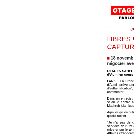
Q
LIBRES 
CAPTUR
18 novemb
négocier av
OTAGES SAHEL
d’Aqmi en cours 
PARIS - La France
d’Aqmi prévenan
d’authentificatio
commenter.
Dans un enregistre
selon le centre a
Maghreb islamique 
Aqmi exige en outr
qu’elle retient.
"Je n’ai pas de co
services de l’Etat
crise et sur le ter
Affaires étrangère