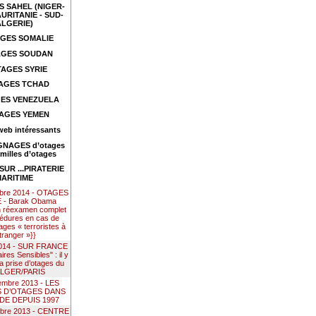
 SAHEL (NIGER-
URITANIE - SUD-
ALGERIE)
GES SOMALIE
GES SOUDAN
AGES SYRIE
AGES TCHAD
ES VENEZUELA
AGES YEMEN
web intéressants
NAGES d’otages
amilles d’otages
UR ...PIRATERIE
ARITIME
mbre 2014 - OTAGES
- Barak Obama
n réexamen complet
édures en cas de
ages « terroristes à
étranger »}}
 2014 - SUR FRANCE
res Sensibles" : il y
la prise d’otages du
ALGER/PARIS
embre 2013 - LES
S D’OTAGES DANS
DE DEPUIS 1997
mbre 2013 - CENTRE