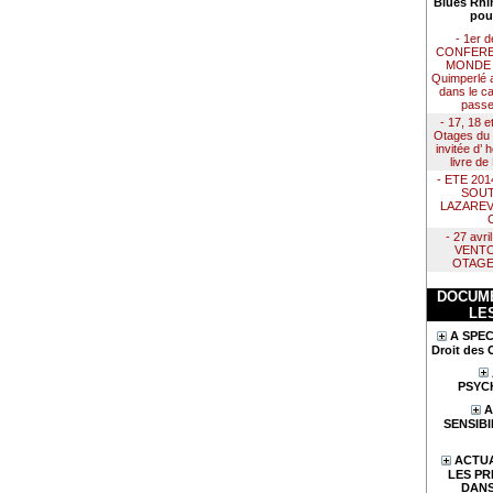
Blues Rhi
pou
- 1er 
CONFERE
MONDE :
Quimperlé 
dans le ca
passe
- 17, 18 e
Otages du 
invitée d’
livre d
- ETE 20
SOUT
LAZAREV
- 27 avr
VENTO
OTAGE
DOCUME
LE
A SPEC
Droit des 
PSYC
A
SENSIBI
ACTUA
LES PR
DANS