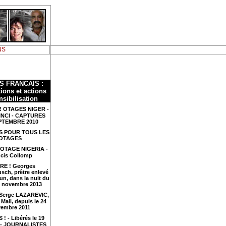
NS
S FRANCAIS :
ions et actions
nsibilisation
! OTAGES NIGER -
INCI - CAPTURES
PTEMBRE 2010
S POUR TOUS LES
OTAGES
 OTAGE NIGERIA -
cis Collomp
RE ! Georges
sch, prêtre enlevé
n, dans la nuit du
4 novembre 2013
 Serge LAZAREVIC,
Mali, depuis le 24
embre 2011
 ! - Libérés le 19
4 - JOURNALISTES