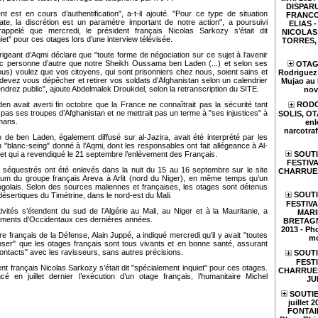
DISPARU
t est en cours d’authentification", a-t-il ajouté. "Pour ce type de situation
FRANCO
ate, la discrétion est un paramètre important de notre action", a poursuivi
ELIAS - 
rappelé que mercredi, le président français Nicolas Sarkozy s’était dit
NICOLAS 
iet" pour ces otages lors d’une interview télévisée.
TORRES, e
dirigeant d’Aqmi déclare que "toute forme de négociation sur ce sujet à l’avenir
c personne d’autre que notre Sheikh Oussama ben Laden (...) et selon ses
OTAGE
vous) voulez que vos citoyens, qui sont prisonniers chez nous, soient sains et
Rodriguez 
devez vous dépêcher et retirer vos soldats d’Afghanistan selon un calendrier
Mujao au 
ndrez public", ajoute Abdelmalek Droukdel, selon la retranscription du SITE.
nov
 avait averti fin octobre que la France ne connaîtrait pas la sécurité tant
RODO
it pas ses troupes d’Afghanistan et ne mettrait pas un terme à "ses injustices" à
SOLIS, O
mans.
enl
narcotraf
de ben Laden, également diffusé sur al-Jazira, avait été interprété par les
blanc-seing" donné à l’Aqmi, dont les responsables ont fait allégeance à Al-
SOUTI
et qui a revendiqué le 21 septembre l’enlèvement des Français.
FESTIVA
 séquestrés ont été enlevés dans la nuit du 15 au 16 septembre sur le site
CHARRUES
ium du groupe français Areva à Arlit (nord du Niger), en même temps qu’un
golais. Selon des sources maliennes et françaises, les otages sont détenus
SOUTI
désertiques du Timétrine, dans le nord-est du Mali.
FESTIV
ivités s’étendent du sud de l’Algérie au Mali, au Niger et à la Mauritanie, a
MARI
vements d’Occidentaux ces dernières années.
BRETAGN
2013 - Pho
e français de la Défense, Alain Juppé, a indiqué mercredi qu’il y avait "toutes
mo
nser" que les otages français sont tous vivants et en bonne santé, assurant
"contacts" avec les ravisseurs, sans autres précisions.
SOUTI
FESTI
dent français Nicolas Sarkozy s’était dit "spécialement inquiet" pour ces otages.
CHARRUES 
é en juillet dernier l’exécution d’un otage français, l’humanitaire Michel
JU
SOUTIE
juillet 
FONTAIN