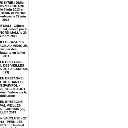
S SYRIE : Didier
IS et EDOUARD
le 6 juin 2013 et
HENIN et PIERRE
nlevés le 22 juin
2013
 MALI - Gilbert
Leal, enlevé par le
NORD-MALI, le 20
embre 2012
LFO CAZARES
TAGE AU MEXIQUE,
evé par des
iquants en juillet
2011
EN BRETAGNE -
L DES VIEILLES
 2014 A CARHAIX
( 29)
EN BRETAGNE -
AL DU CHANT DE
N (PAIMPOL -
E) 9/10/11 AOÛT
tos / Videos de la
bilisation
EN BRETAGNE -
VAL VIEILLES
- CARHAIX (29) -
ILLET 2013
N VAUCLUSE - 27
2013 - PERN-LES-
ES : Le festival