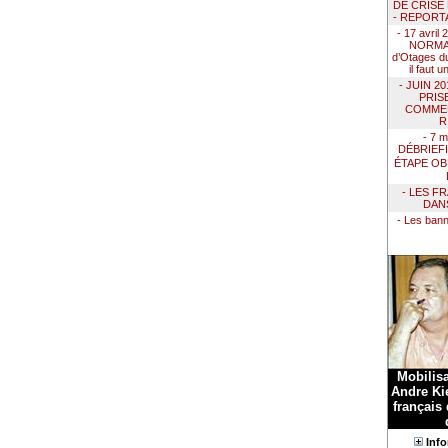
DE CRISE
- REPORT
- 17 avril
NORMAN
d’Otages du
il faut 
- JUIN 2
PRIS
COMMEN
R
- 7 m
DÉBRIEF
ÉTAPE OB
- LES F
DAN
- Les ban
Mobilis
Andre Kie
français
Info