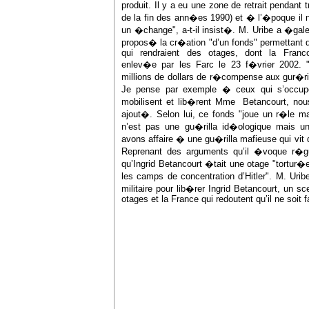
produit. Il y a eu une zone de retrait pendant 
de la fin des ann�es 1990) et � l’�poque il 
un �change", a-t-il insist�. M. Uribe a �gale
propos� la cr�ation "d’un fonds" permettant 
qui rendraient des otages, dont la Franco
enlev�e par les Farc le 23 f�vrier 2002. "J
millions de dollars de r�compense aux gur�rill
Je pense par exemple � ceux qui s’occupen
mobilisent et lib�rent Mme Betancourt, nous
ajout�. Selon lui, ce fonds "joue un r�le ma
n’est pas une gu�rilla id�ologique mais u
avons affaire � une gu�rilla mafieuse qui vit du
Reprenant des arguments qu’il �voque r�g
qu’Ingrid Betancourt �tait une otage "tortur
les camps de concentration d’Hitler". M. Uri
militaire pour lib�rer Ingrid Betancourt, un sc
otages et la France qui redoutent qu’il ne soit 