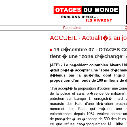
Partenaires
Q
ACCUEIL - Actualit�s au jou
19 d�cembre 07 - OTAGES CO
tient � une "zone d’�change"
(AFP) - Le pr�sident colombien Alvaro Ur
�tait pr�t � accepter une "zone d’�chang
d�tenus par la gu�rilla, dont Ingrid 
proposition d’un fonds de 100 millions de
"J’ai accept� la proposition d’obtenir une zon
de la police et sans pr�sence de militaire
entretien sur Europe 1, enregistr� mardi 
marxiste des Farc d’une lib�ration procha
mercredi. Les Farc, qui m�nent une r�
colombiennes depuis 1964, veulent obtenir u
de proc�der � un �change de 500 des leurs co
ce que refuse cat�goriquement M. Uribe. "