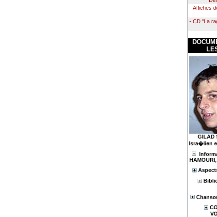
- Affiches d
- CD "La ra
DOCUME
LE
GILAD S
Isra�lien e
Inform
HAMOURI, f
Aspect
Bibli
Chanson
CO
V