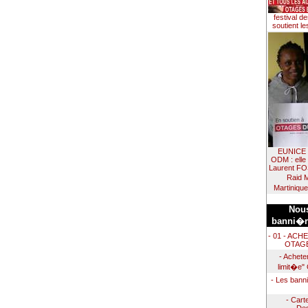
festival d
soutient l
EUNICE 
ODM : elle
Laurent FO
Raid 
Martiniqu
Nous
banni�re
- 01 - ACH
OTAG
- Achete
limit�e"
- Les ban
- Cart
Des