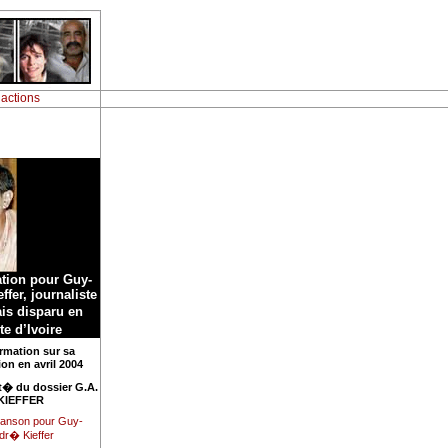
 actions
ation pour Guy-
ffer, journaliste
is disparu en
e d’Ivoire
rmation sur sa
ion en avril 2004
it� du dossier G.A.
KIEFFER
hanson pour Guy-
dr� Kieffer