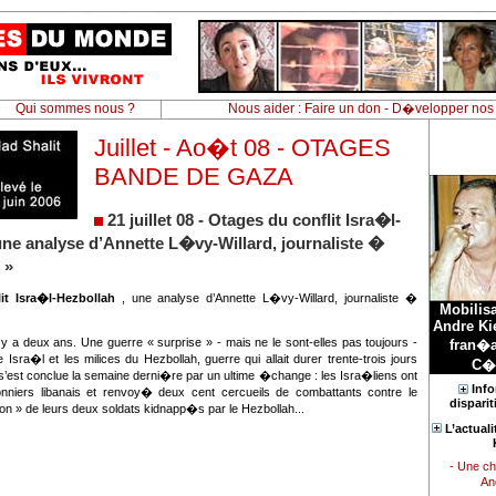
Qui sommes nous ?
Nous aider : Faire un don - D�velopper nos
Juillet - Ao�t 08 - OTAGES
BANDE DE GAZA
21 juillet 08 - Otages du conflit Isra�l-
une analyse d’Annette L�vy-Willard, journaliste �
 »
it Isra�l-Hezbollah
, une analyse d’Annette L�vy-Willard, journaliste �
Mobilis
Andre Kie
l y a deux ans. Une guerre « surprise » - mais ne le sont-elles pas toujours -
fran�a
sra�l et les milices du Hezbollah, guerre qui allait durer trente-trois jours
C�t
le s’est conclue la semaine derni�re par un ultime �change : les Isra�liens ont
Info
onniers libanais et renvoy� deux cent cercueils de combattants contre le
disparit
on » de leurs deux soldats kidnapp�s par le Hezbollah...
L’actual
- Une c
An