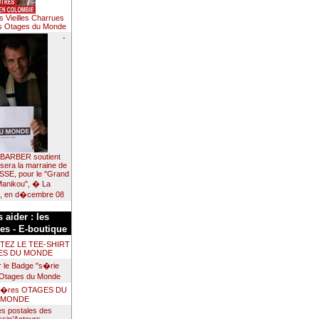
es Vieilles Charrues
es Otages du Monde
-
BARBER soutient
 sera la marraine de
SSE, pour le "Grand
Manikou", � La
e, en d�cembre 08
 aider : les
s - E-boutique
ETEZ LE TEE-SHIRT
ES DU MONDE
r le Badge "s�rie
 Otages du Monde
ni�res OTAGES DU
MONDE
es postales des
sin’Acteurs