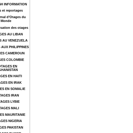
SH INFORMATION
s et reportages
rnal d’Otages du
Monde
sation des otages
GES AU LIBAN
S AU VENEZUELA
 AUX PHILIPPINES
ES CAMEROUN
GES COLOMBIE
OTAGES EN
GHANISTAN
GES EN HAITI
GES EN IRAK
ES EN SOMALIE
TAGES IRAN
AGES LYBIE
TAGES MALI
ES MAURITANIE
GES NIGERIA
GES PAKISTAN