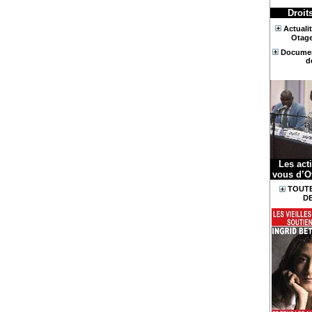
Droit
Actuali
Otage
Document
d
Les act
vous d’O
TOUTE
DE