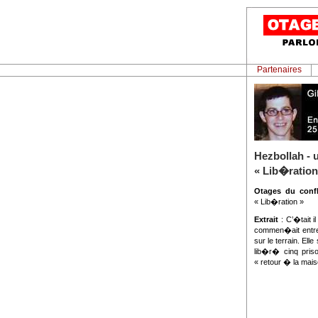
Partenaires
Hezbollah - 
« Lib�ration
Otages du confl
« Lib�ration »
Extrait
: C’�tait i
commen�ait entre I
sur le terrain. El
lib�r� cinq pris
« retour � la mais