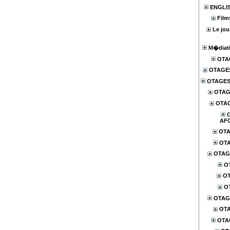
ENGLI
Film
Le jou
M�diati
OTA
OTAGE
OTAGES
OTAG
OTA
AF
OTA
OTA
OTAG
O
OT
O
OTAG
OTA
OTA