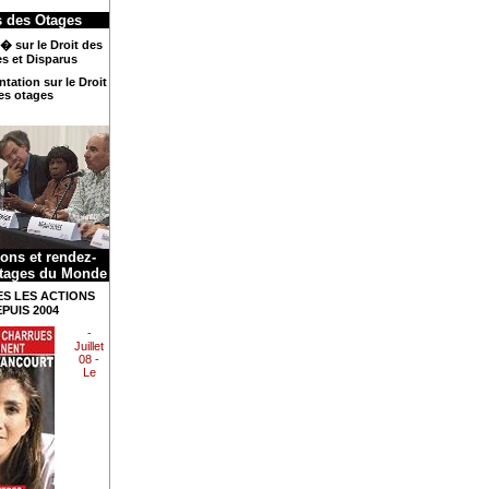
s des Otages
t� sur le Droit des
s et Disparus
ation sur le Droit
es otages
ions et rendez-
tages du Monde
S LES ACTIONS
PUIS 2004
-
Juillet
08 -
Le