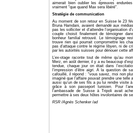
aimerait bien oublier les épreuves endurées
vraiment "que quand Max sera libéré".
Stratégie de communication
Au moment de son retour en Suisse le 23 févr
Bruna Hamdani, avaient demandé aux médias d
pas les solliciter et d’attendre l’organisation d
couple choisit finalement de témoigner dans
bonheur familial retrouvé. Le témoignage res
trouve rien qui pourrait compromettre les ch
pas d’attaque contre le régime libyen, ni de cr
par les autorités suisses pour dénouer cette aff
L’ex-otage raconte tout de même qu’au mom
Merz, en août dernier, il y a eu beaucoup d’esp
tendue, chaque jour on était dans l’excitatio
l’impression d’être aigri. A la question de sa
cafouillé, il répond : "vous savez, moi non plu
imaginé que l’affaire pouvait prendre une tell
aussi qu’un de ses fils a pu lui rendre visite 
grâce à son passeport tunisien. Pour l’a
l’ambassade de Suisse à Tripoli avait ach
permettre à ses deux hôtes involontaires de s
RSR /Agnès Schenker /ad