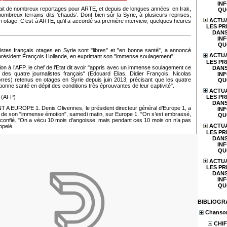
IN
ait de nombreux reportages pour ARTE, et depuis de longues années, en Irak,
QU
ombreux terrains dits ’chauds’. Dont bien-sûr la Syrie, à plusieurs reprises,
ACTUA
en otage. C’est à ARTE, qu’il a accordé sa première interview, quelques heures
LES PR
DANS
IN
QU
listes français otages en Syrie sont "libres" et "en bonne santé", a annoncé
ACTUA
 président François Hollande, en exprimant son "immense soulagement".
LES PR
on à l’AFP, le chef de l’Etat dit avoir "appris avec un immense soulagement ce
DANS
n des quatre journalistes français" (Edouard Elias, Didier François, Nicolas
IN
orres) retenus en otages en Syrie depuis juin 2013, précisant que les quatre
QU
nne santé en dépit des conditions très éprouvantes de leur captivité".
ACTUA
4 (AFP)
LES PR
DANS
 EUROPE 1. Denis Olivennes, le président directeur général d’Europe 1, a
IN
rt de son "immense émotion", samedi matin, sur Europe 1. "On s’est embrassé,
QU
il confié. "On a vécu 10 mois d’angoisse, mais pendant ces 10 mois on n’a pas
ACTUA
appelé.
LES PR
DANS
IN
QU
ACTUA
LES PR
DANS
IN
QU
BIBLIOGR
Chanson
CHIF