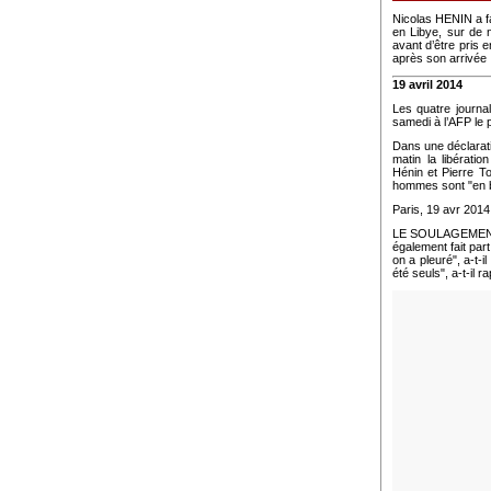
Nicolas HENIN a f
en Libye, sur de n
avant d’être pris 
après son arrivée
19 avril 2014
Les quatre journa
samedi à l’AFP le
Dans une déclarati
matin la libératio
Hénin et Pierre T
hommes sont "en bo
Paris, 19 avr 201
LE SOULAGEMENT A
également fait pa
on a pleuré", a-t-
été seuls", a-t-il r