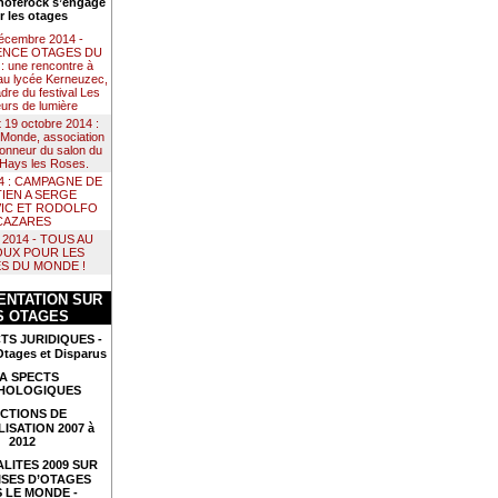
noférock s’engage
r les otages
décembre 2014 -
NCE OTAGES DU
 une rencontre à
au lycée Kerneuzec,
dre du festival Les
urs de lumière
t 19 octobre 2014 :
Monde, association
 honneur du salon du
e Hays les Roses.
14 : CAMPAGNE DE
IEN A SERGE
IC ET RODOLFO
CAZARES
il 2014 - TOUS AU
UX POUR LES
S DU MONDE !
NTATION SUR
S OTAGES
TS JURIDIQUES -
Otages et Disparus
A SPECTS
HOLOGIQUES
CTIONS DE
LISATION 2007 à
2012
LITES 2009 SUR
ISES D’OTAGES
 LE MONDE -