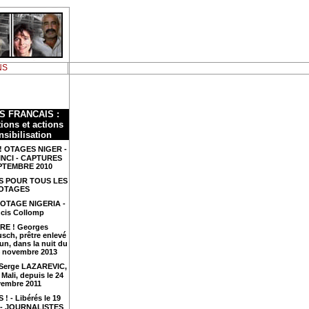
NS
S FRANCAIS :
ions et actions
nsibilisation
! OTAGES NIGER -
INCI - CAPTURES
PTEMBRE 2010
S POUR TOUS LES
OTAGES
 OTAGE NIGERIA -
cis Collomp
RE ! Georges
sch, prêtre enlevé
n, dans la nuit du
4 novembre 2013
 Serge LAZAREVIC,
Mali, depuis le 24
embre 2011
 ! - Libérés le 19
4 - JOURNALISTES