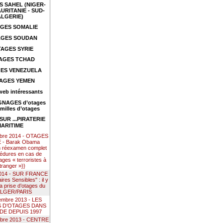
 SAHEL (NIGER-
URITANIE - SUD-
ALGERIE)
GES SOMALIE
GES SOUDAN
AGES SYRIE
AGES TCHAD
ES VENEZUELA
AGES YEMEN
web intéressants
NAGES d’otages
amilles d’otages
UR ...PIRATERIE
ARITIME
mbre 2014 - OTAGES
- Barak Obama
n réexamen complet
édures en cas de
ages « terroristes à
étranger »}}
 2014 - SUR FRANCE
res Sensibles" : il y
la prise d’otages du
ALGER/PARIS
embre 2013 - LES
S D’OTAGES DANS
DE DEPUIS 1997
mbre 2013 - CENTRE