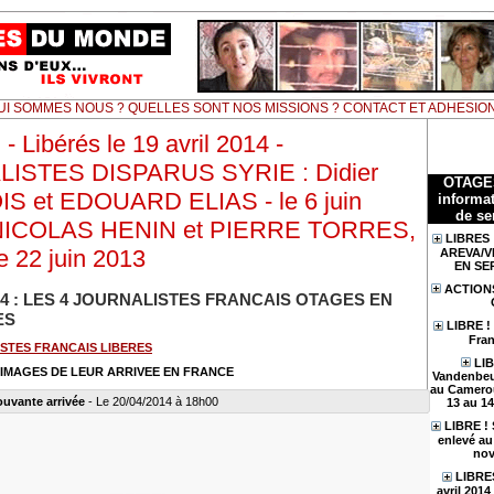
UI SOMMES NOUS ? QUELLES SONT NOS MISSIONS ? CONTACT ET ADHESIO
- Libérés le 19 avril 2014 -
ISTES DISPARUS SYRIE : Didier
OTAGE
S et EDOUARD ELIAS - le 6 juin
informat
de se
 NICOLAS HENIN et PIERRE TORRES,
LIBRES 
e 22 juin 2013
AREVA/V
EN SE
ACTION
2014 : LES 4 JOURNALISTES FRANCAIS OTAGES EN
ES
LIBRE !
Fran
ISTES FRANCAIS LIBERES
LIB
 IMAGES DE LEUR ARRIVEE EN FRANCE
Vandenbeu
au Camerou
uvante arrivée
- Le 20/04/2014 à 18h00
13 au 1
LIBRE !
enlevé au 
nov
LIBRES
avril 201