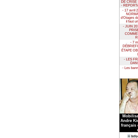
DE CRISE
- REPORT
- 17 avril
NORMAN
d’Otages du
il faut 
- JUIN 2
PRIS
COMMEN
R
- 7 m
DÉBRIEF
ÉTAPE OB
- LES F
DAN
- Les ban
Mobilis
Andre Kie
français
Info