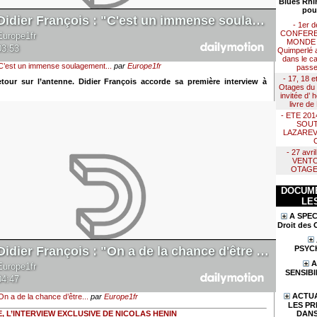
Blues Rhi
pou
- 1er 
CONFERE
MONDE :
Quimperlé 
dans le ca
"C’est un immense soulagement...
par
Europe1fr
passe
- 17, 18 e
etour sur l’antenne. Didier François accorde sa première interview à
Otages du 
invitée d’
livre d
- ETE 20
SOUT
LAZAREV
- 27 avr
VENTO
OTAGE
DOCUME
LE
A SPEC
Droit des 
PSYC
A
SENSIBI
ACTUA
On a de la chance d’être...
par
Europe1fr
LES PR
DANS
E, L’INTERVIEW EXCLUSIVE DE NICOLAS HENIN