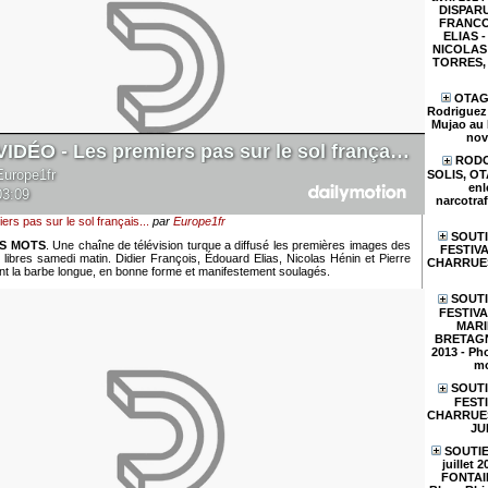
DISPARU
FRANCO
ELIAS - 
NICOLAS 
TORRES, e
OTAGE
Rodriguez 
Mujao au 
nov
RODO
SOLIS, O
enl
narcotraf
rs pas sur le sol français...
par
Europe1fr
SOUTI
RS MOTS
. Une chaîne de télévision turque a diffusé les premières images des
FESTIVA
s libres samedi matin. Didier François, Édouard Elias, Nicolas Hénin et Pierre
CHARRUES
nt la barbe longue, en bonne forme et manifestement soulagés.
SOUTI
FESTIV
MARI
BRETAGN
2013 - Pho
mo
SOUTI
FESTI
CHARRUES 
JU
SOUTIE
juillet 
FONTAIN