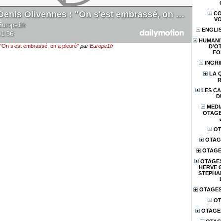
CO
V
ENGLI
HUMANI
"On s’est embrassé, on a pleuré"
par
Europe1fr
D’O
FO
INGR
LA 
LES CA
D
MEDI
OTAGES
OT
OTAG
OTAGE
OTAGES
HERVE 
STEPHA
OTAGES
OT
OTAGE