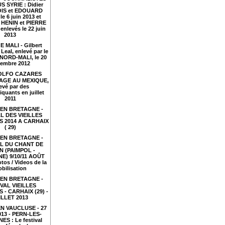
S SYRIE : Didier
IS et EDOUARD
le 6 juin 2013 et
HENIN et PIERRE
nlevés le 22 juin
2013
 MALI - Gilbert
Leal, enlevé par le
NORD-MALI, le 20
embre 2012
LFO CAZARES
TAGE AU MEXIQUE,
evé par des
iquants en juillet
2011
EN BRETAGNE -
L DES VIEILLES
 2014 A CARHAIX
( 29)
EN BRETAGNE -
AL DU CHANT DE
N (PAIMPOL -
E) 9/10/11 AOÛT
tos / Videos de la
bilisation
EN BRETAGNE -
VAL VIEILLES
- CARHAIX (29) -
ILLET 2013
N VAUCLUSE - 27
2013 - PERN-LES-
ES : Le festival