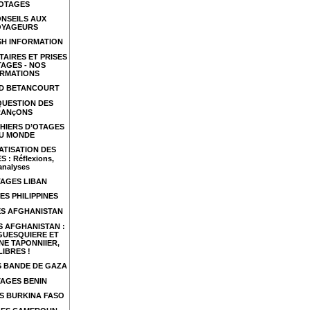
OTAGES
NSEILS AUX
OYAGEURS
SH INFORMATION
TAIRES ET PRISES
TAGES - NOS
RMATIONS
ID BETANCOURT
QUESTION DES
RANçONS
HIERS D’OTAGES
U MONDE
ATISATION DES
 : Réflexions,
analyses
AGES LIBAN
ES PHILIPPINES
S AFGHANISTAN
 AFGHANISTAN :
GUESQUIERE ET
NE TAPONNIIER,
LIBRES !
 BANDE DE GAZA
AGES BENIN
S BURKINA FASO