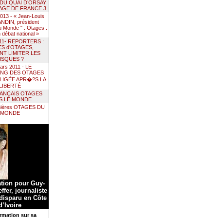
 DU QUAI D’ORSAY
AGE DE FRANCE 3
 2013 - « Jean-Louis
DIN, président
 Monde " : Otages :
un débat national »
011- REPORTERS :
ES d’OTAGES,
T LIMITER LES
ISQUES ?
ars 2011 - LE
ING DES OTAGES
LIGÉE APR�?S LA
LIBERTÉ
RANÇAIS OTAGES
S LE MONDE
nières OTAGES DU
MONDE
ation pour Guy-
ffer, journaliste
 disparu en Côte
d’Ivoire
rmation sur sa