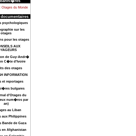
 banni�res
z Otages du Monde
 documentaires
s psychologiques
ographie sur les
otages
s pour les otages
NSEILS AUX
OYAGEURS
tion de Guy-Andr�
 en C�te d’Ivoire
its des otages
SH INFORMATION
s et reportages
mi�res bulgares
rnal d’Otages du
eux num�ros par
an)
ges au Liban
 aux Philippines
s Bande de Gaza
 en Afghanistan