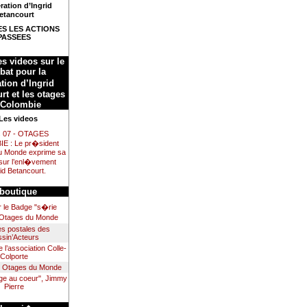
ration d’Ingrid
etancourt
S LES ACTIONS
PASSEES
es videos sur le
at pour la
tion d’Ingrid
rt et les otages
 Colombie
Les videos
s 07 - OTAGES
 : Le pr�sident
u Monde exprime sa
 sur l’enl�vement
rid Betancourt.
boutique
r le Badge "s�rie
 Otages du Monde
es postales des
sin’Acteurs
e l’association Colle-
Colporte
rt Otages du Monde
ge au coeur", Jimmy
Pierre