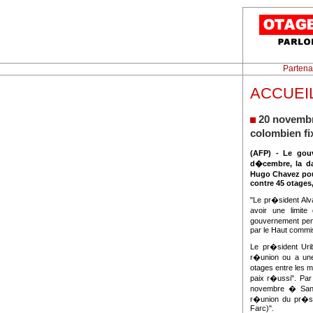
Partena
ACCUEIL -
20 novemb
colombien fi
(AFP) - Le gou
d�cembre, la da
Hugo Chavez pou
contre 45 otages
"Le pr�sident Alv
avoir une limite
gouvernement pen
par le Haut commis
Le pr�sident Uri
r�union ou a un
otages entre les m
paix r�ussi". Par
novembre � Santi
r�union du pr�si
Farc)".