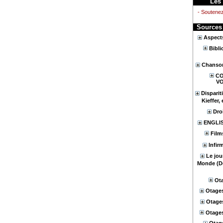
Les
- Soutene
Sources
Aspect
Bibli
Chanson
CO
V
Dispari
Kieffer,
Dro
ENGLI
Film
Infir
Le jou
Monde (D
Ota
Otages
Otage
Otages