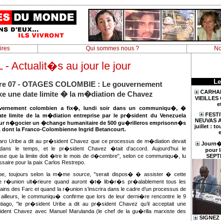
ires
Qui sommes nous ?
No
 Actualit�s au jour le jour
Le
re 07 - OTAGES COLOMBIE : Le gouvernement
CARHAI
xe une date limite � la m�diation de Chavez
VIEILLES
e
vernement colombien a fix�, lundi soir dans un communiqu�, �
FESTI
te limite de la m�diation entreprise par le pr�sident du Venezuela
NEUVAS A 
r n�gocier un �change humanitaire de 500 gu�rilleros emprisonn�s
juillet : t
, dont la Franco-Colombienne Ingrid Betancourt.
e
aro Uribe a dit au pr�sident Chavez que ce processus de m�diation devait
Journ�e
 dans le temps, et le pr�sident Chavez �tait d’accord. Aujourd’hui le
pour l
se que la limite doit �tre le mois de d�cembre", selon ce communiqu�, lu
SEPT
saire pour la paix Carlos Restrepo.
be, toujours selon la m�me source, "serait dispos� � assister � cette
e r�union ult�rieure quand auront �t� lib�r�s pr�alablement tous les
ains des Farc et quand la r�union s’inscrira dans le cadre d’un processus de
 ailleurs, le communiqu� confirme que lors de leur derni�re rencontre le 9
ago, "le pr�sident Uribe a dit au pr�sident Chavez qu’il acceptait une
dent Chavez avec Manuel Marulanda (le chef de la gu�rilla marxiste des
SIGNEZ 