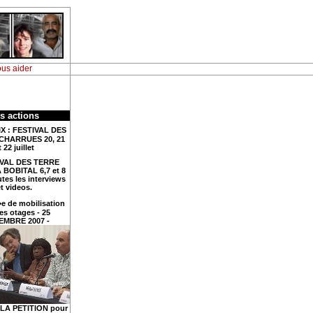
us aider
s actions
X : FESTIVAL DES
 CHARRUES 20, 21
t 22 juillet
VAL DES TERRE
BOBITAL 6,7 et 8
outes les interviews
t videos.
 de mobilisation
es otages - 25
EMBRE 2007 -
LA PETITION pour