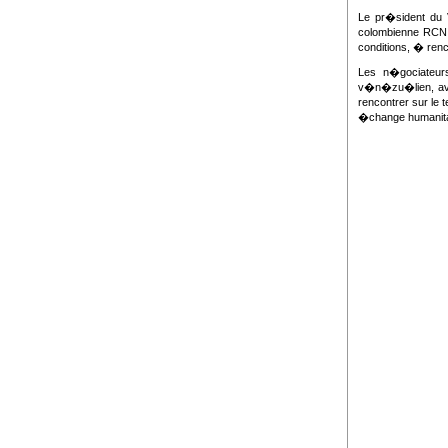
Le pr�sident du
colombienne RCN q
conditions, � ren
Les n�gociateur
v�n�zu�lien, av
rencontrer sur le 
�change humanita