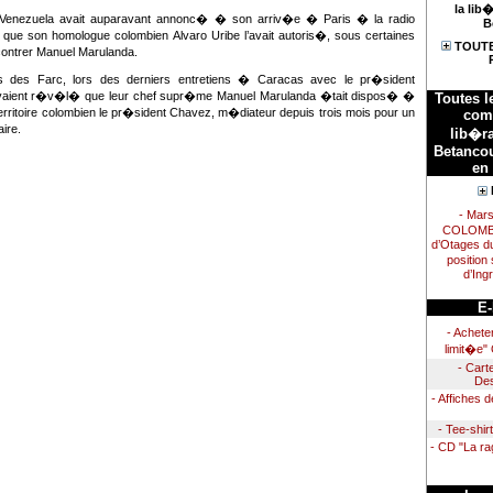
la lib�
 Venezuela avait auparavant annonc� � son arriv�e � Paris � la radio
B
ue son homologue colombien Alvaro Uribe l’avait autoris�, sous certaines
TOUTE
contrer Manuel Marulanda.
s des Farc, lors des derniers entretiens � Caracas avec le pr�sident
aient r�v�l� que leur chef supr�me Manuel Marulanda �tait dispos� �
Toutes l
territoire colombien le pr�sident Chavez, m�diateur depuis trois mois pour un
comb
ire.
lib�ra
Betancou
en
- Mar
COLOMBIE
d’Otages d
position
d’Ing
E-
- Achete
limit�e"
- Cart
Des
- Affiches d
- Tee-shi
- CD "La ra