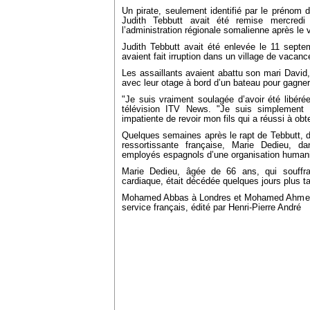
Un pirate, seulement identifié par le prénom
Judith Tebbutt avait été remise mercred
l’administration régionale somalienne après le
Judith Tebbutt avait été enlevée le 11 sep
avaient fait irruption dans un village de vacan
Les assaillants avaient abattu son mari David,
avec leur otage à bord d’un bateau pour gagner
"Je suis vraiment soulagée d’avoir été libérée
télévision ITV News. "Je suis simplement h
impatiente de revoir mon fils qui a réussi à obten
Quelques semaines après le rapt de Tebbutt, d
ressortissante française, Marie Dedieu, 
employés espagnols d’une organisation humani
Marie Dedieu, âgée de 66 ans, qui souffrai
cardiaque, était décédée quelques jours plus ta
Mohamed Abbas à Londres et Mohamed Ahmed à 
service français, édité par Henri-Pierre André