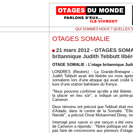
QUI SOMMES NOUS ? QUELLES S
OTAGES SOMALIE
21 mars 2012 - OTAGES SOMAL
britannique Judith Tebbutt libé
OTAGE SOMALIE : L’otage britannique Judit
LONDRES (Reuters) - La Grande-Bretagne a
Judith Tebbutt avait été libérée six mois apr
somaliens lors d’une attaque qui avait coûté l
luxe d’une station balnéaire du Kenya.
"Nous pouvons confirmer qu’elle a été libérée. 
la placer en lieu sûr", a indiqué un porte-p
Cameron.
Deux témoins ont précisé que Tebbutt était mon
d’Adado, dans le centre de la Somalie. "Elle
Nairobi", a précisé Omar Mohammed Diirey, re
Interrogé pour savoir si une rançon a été vers
de Cameron a répondu : "Notre politique est de
pas faire de concessions aux preneurs d’otage