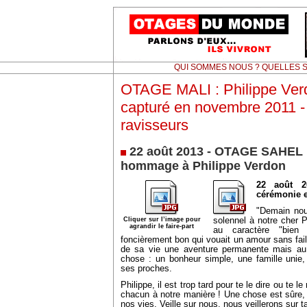
QUI SOMMES NOUS ? QUELLES S
OTAGE MALI : Philippe Verd
capturé en novembre 2011 -
ravisseurs
22 août 2013 - OTAGE SAHEL 
hommage à Philippe Verdon
22 août 
cérémonie 
"Demain nou
Cliquer sur l’image pour
solennel à notre cher P
agrandir le faire-part
au caractère "bien
foncièrement bon qui vouait un amour sans faill
de sa vie une aventure permanente mais au f
chose : un bonheur simple, une famille unie,
ses proches.
Philippe, il est trop tard pour te le dire ou te l
chacun à notre manière ! Une chose est sûre,
nos vies. Veille sur nous, nous veillerons sur 