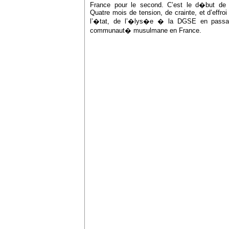
France pour le second. C’est le d�but de 
Quatre mois de tension, de crainte, et d’effro
l’�tat, de l’�lys�e � la DGSE en passan
communaut� musulmane en France.