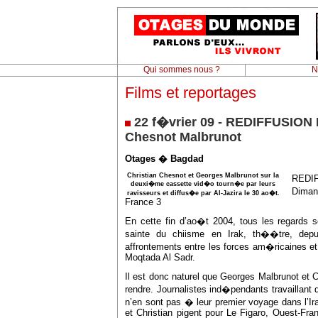
Qui sommes nous ?
N
Films et reportages
22 f�vrier 09 - REDIFFUSION
Chesnot Malbrunot
Otages � Bagdad
Christian Chesnot et Georges Malbrunot sur la
REDI
deuxi�me cassette vid�o tourn�e par leurs
Dima
ravisseurs et diffus�e par Al-Jazira le 30 ao�t.
France 3
En cette fin d’ao�t 2004, tous les regards s
sainte du chiisme en Irak, th��tre, depu
affrontements entre les forces am�ricaines et 
Moqtada Al Sadr.
Il est donc naturel que Georges Malbrunot et 
rendre. Journalistes ind�pendants travaillant 
n’en sont pas � leur premier voyage dans l’Ir
et Christian pigent pour Le Figaro, Ouest-Fra