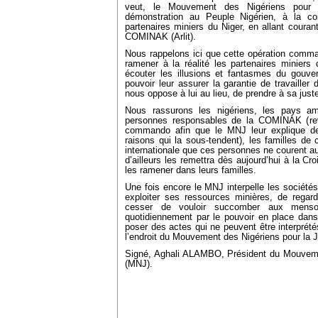
veut, le Mouvement des Nigériens pour l
démonstration au Peuple Nigérien, à la co
partenaires miniers du Niger, en allant courant
COMINAK (Arlit).
Nous rappelons ici que cette opération comma
ramener à la réalité les partenaires miniers
écouter les illusions et fantasmes du gouve
pouvoir leur assurer la garantie de travailler 
nous oppose à lui au lieu, de prendre à sa juste 
Nous rassurons les nigériens, les pays am
personnes responsables de la COMINAK (re
commando afin que le MNJ leur explique de 
raisons qui la sous-tendent), les familles d
internationale que ces personnes ne courent a
d’ailleurs les remettra dès aujourd’hui à la Cro
les ramener dans leurs familles.
Une fois encore le MNJ interpelle les sociétés
exploiter ses ressources minières, de regarder
cesser de vouloir succomber aux menson
quotidiennement par le pouvoir en place dans
poser des actes qui ne peuvent être interpré
l’endroit du Mouvement des Nigériens pour la J
Signé, Aghali ALAMBO, Président du Mouvemen
(MNJ).