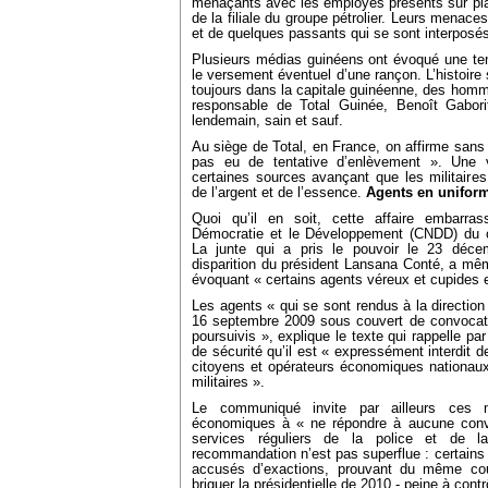
menaçants avec les employés présents sur pla
de la filiale du groupe pétrolier. Leurs menaces
et de quelques passants qui se sont interposés. 
Plusieurs médias guinéens ont évoqué une ten
le versement éventuel d’une rançon. L’histoire 
toujours dans la capitale guinéenne, des hom
responsable de Total Guinée, Benoît Gaborit
lendemain, sain et sauf.
Au siège de Total, en France, on affirme sans 
pas eu de tentative d’enlèvement ». Une v
certaines sources avançant que les militaires
de l’argent et de l’essence.
Agents en uniform
Quoi qu’il en soit, cette affaire embarra
Démocratie et le Développement (CNDD) du 
La junte qui a pris le pouvoir le 23 déc
disparition du président Lansana Conté, a mê
évoquant « certains agents véreux et cupides 
Les agents « qui se sont rendus à la direction
16 septembre 2009 sous couvert de convocatio
poursuivis », explique le texte qui rappelle pa
de sécurité qu’il est « expressément interdit 
citoyens et opérateurs économiques nationaux
militaires ».
Le communiqué invite par ailleurs ces 
économiques à « ne répondre à aucune conv
services réguliers de la police et de l
recommandation n’est pas superflue : certain
accusés d’exactions, prouvant du même cou
briguer la présidentielle de 2010 - peine à contrô