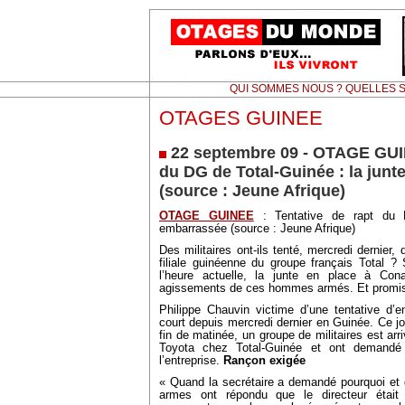
QUI SOMMES NOUS ? QUELLES S
OTAGES GUINEE
22 septembre 09 - OTAGE GUIN
du DG de Total-Guinée : la jun
(source : Jeune Afrique)
OTAGE GUINEE
: Tentative de rapt du D
embarrassée (source : Jeune Afrique)
Des militaires ont-ils tenté, mercredi dernier,
filiale guinéenne du groupe français Total ? 
l’heure actuelle, la junte en place à Co
agissements de ces hommes armés. Et promis
Philippe Chauvin victime d’une tentative d’
court depuis mercredi dernier en Guinée. Ce jo
fin de matinée, un groupe de militaires est ar
Toyota chez Total-Guinée et ont demandé 
l’entreprise.
Rançon exigée
« Quand la secrétaire a demandé pourquoi et 
armes ont répondu que le directeur étai