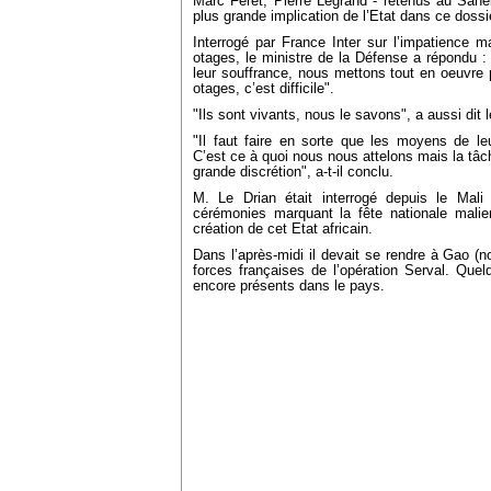
Marc Féret, Pierre Legrand - retenus au Sahe
plus grande implication de l’Etat dans ce dossi
Interrogé par France Inter sur l’impatience m
otages, le ministre de la Défense a répondu 
leur souffrance, nous mettons tout en oeuvre p
otages, c’est difficile".
"Ils sont vivants, nous le savons", a aussi dit l
"Il faut faire en sorte que les moyens de leur
C’est ce à quoi nous nous attelons mais la tâche
grande discrétion", a-t-il conclu.
M. Le Drian était interrogé depuis le Mali
cérémonies marquant la fête nationale malie
création de cet Etat africain.
Dans l’après-midi il devait se rendre à Gao (no
forces françaises de l’opération Serval. Quelq
encore présents dans le pays.