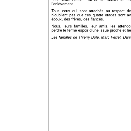
Leur seule erreur " fut de se trouver là, sur
l’enlèvement.
Tous ceux qui sont attachés au respect de 
n’oublient pas que ces quatre otages sont av
époux, des frères, des fiancés.
Nous, leurs familles, leur amis, les attend
perdre le ferme espoir d’une issue proche et h
Les familles de Thierry Dole, Marc Ferret, Dani