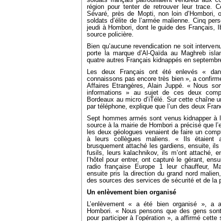
soldats français patrouillaient vendredi aux 
région pour tenter de retrouver leur trace.
Sévaré, près de Mopti, non loin d’Hombori, o
soldats d’élite de l’armée malienne. Cinq pers
jeudi à Hombori, dont le guide des Français, I
source policière.
Bien qu’aucune revendication ne soit intervenu
porte la marque d’Al-Qaïda au Maghreb islam
quatre autres Français kidnappés en septembr
Les deux Français ont été enlevés « dan
connaissons pas encore très bien », a confirmé
Affaires Etrangères, Alain Juppé. « Nous so
informations » au sujet de ces deux compa
Bordeaux au micro d’iTélé. Sur cette chaîne u
par téléphone, explique que l’un des deux Franç
Sept hommes armés sont venus kidnapper à le
source à la mairie de Hombori a précisé que l’
les deux géologues venaient de faire un compte
à leurs collègues maliens. « Ils étaient 
brusquement attaché les gardiens, ensuite, ils
fusils, leurs kalachnikov, ils m’ont attaché, e
l’hôtel pour entrer, ont capturé le gérant, ens
radio française Europe 1 leur chauffeur, 
ensuite pris la direction du grand nord malien
des sources des services de sécurité et de la p
Un enlèvement bien organisé
L’enlèvement « a été bien organisé », a a
Hombori. « Nous pensons que des gens sont
pour participer à l’opération », a affirmé cett