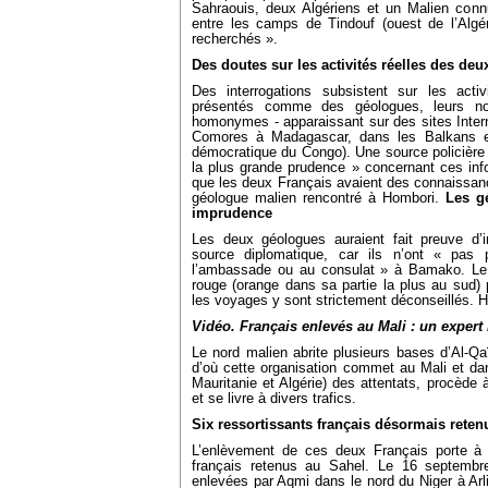
Sahraouis, deux Algériens et un Malien connu
entre les camps de Tindouf (ouest de l’Algér
recherchés ».
Des doutes sur les activités réelles des deu
Des interrogations subsistent sur les acti
présentés comme des géologues, leurs 
homonymes - apparaissant sur des sites Interne
Comores à Madagascar, dans les Balkans et 
démocratique du Congo). Une source policière
la plus grande prudence » concernant ces info
que les deux Français avaient des connaissanc
géologue malien rencontré à Hombori.
Les g
imprudence
Les deux géologues auraient fait preuve d’
source diplomatique, car ils n’ont « pas 
l’ambassade ou au consulat » à Bamako. Le
rouge (orange dans sa partie la plus au sud) p
les voyages y sont strictement déconseillés. 
Vidéo. Français enlevés au Mali : un expert
Le nord malien abrite plusieurs bases d’Al-Q
d’où cette organisation commet au Mali et da
Mauritanie et Algérie) des attentats, procèd
et se livre à divers trafics.
Six ressortissants français désormais reten
L’enlèvement de ces deux Français porte à 
français retenus au Sahel. Le 16 septembr
enlevées par Aqmi dans le nord du Niger à Arlit