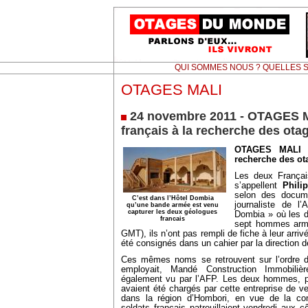
QUI SOMMES NOUS ? QUELLES S
OTAGES MALI
24 novembre 2011 - OTAGES M
français à la recherche des ot
OTAGES MALI
recherche des o
Les deux Françai
s’appellent
Phili
selon des docum
C’est dans l’Hôtel Dombia
journaliste de l
qu’une bande armée est venu
capturer les deux géologues
Dombia » où les 
francais
sept hommes armés
GMT), ils n’ont pas rempli de fiche à leur arri
été consignés dans un cahier par la direction d
Ces mêmes noms se retrouvent sur l’ordre de
employait, Mandé Construction Immobilièr
également vu par l’AFP. Les deux hommes, 
avaient été chargés par cette entreprise de ve
dans la région d’Hombori, en vue de la con