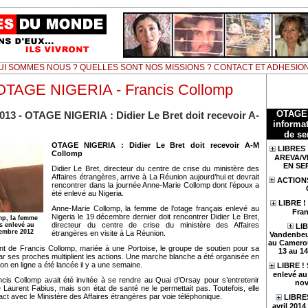
UI SOMMES NOUS ? QUELLES SONT NOS MISSIONS ? CONTACT ET ADHESIO
OTAGE NIGERIA - Francis Collomp
OTAGE
2013 - OTAGE NIGERIA : Didier Le Bret doit recevoir A-
informat
de se
OTAGE NIGERIA : Didier Le Bret doit recevoir A-M
LIBRES 
Collomp
AREVA/V
EN SE
Didier Le Bret, directeur du centre de crise du ministère des
Affaires étrangères, arrive à La Réunion aujourd’hui et devrait
ACTION
rencontrer dans la journée Anne-Marie Collomp dont l’époux a
été enlevé au Nigeria.
LIBRE !
Anne-Marie Collomp, la femme de l’otage français enlevé au
Fran
Nigeria le 19 décembre dernier doit rencontrer Didier Le Bret,
p, la femme
directeur du centre de crise du ministère des Affaires
is enlevé au
LIB
cembre 2012
étrangères en visite à La Réunion.
Vandenbeu
au Camerou
nt de Francis Collomp, mariée à une Portoise, le groupe de soutien pour sa
13 au 1
ar ses proches multiplient les actions. Une marche blanche a été organisée en
tion en ligne a été lancée il y a une semaine.
LIBRE !
enlevé au 
is Collomp avait été invitée à se rendre au Quai d’Orsay pour s’entretenir
nov
 Laurent Fabius, mais son état de santé ne le permettait pas. Toutefois, elle
act avec le Ministère des Affaires étrangères par voie téléphonique.
LIBRES
avril 201