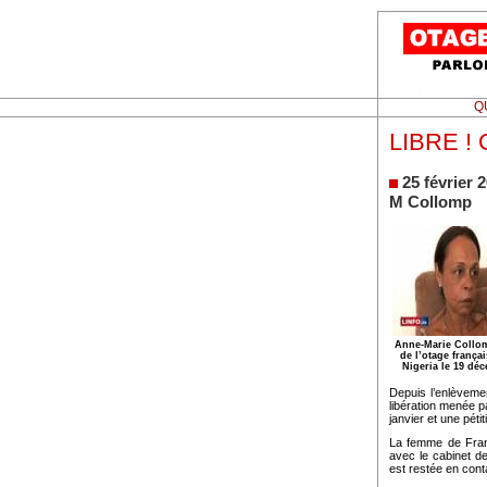
Q
LIBRE ! 
25 février 
M Collomp
Anne-Marie Collom
de l’otage frança
Nigeria le 19 dé
Depuis l’enlèveme
libération menée p
janvier et une péti
La femme de Franc
avec le cabinet de
est restée en cont