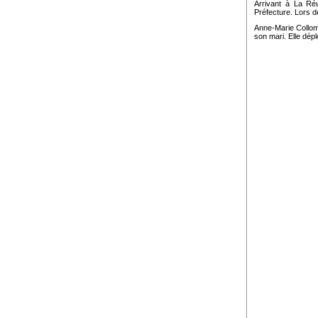
Arrivant à La Réu
Préfecture. Lors d
Anne-Marie Collom
son mari. Elle dépl