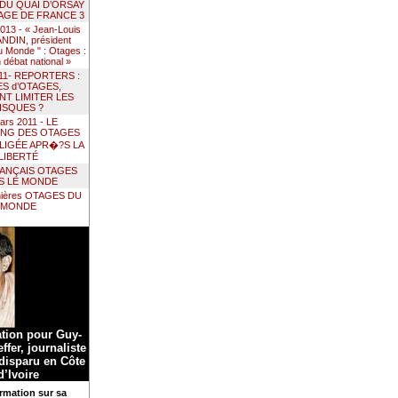
 DU QUAI D’ORSAY
AGE DE FRANCE 3
 2013 - « Jean-Louis
DIN, président
 Monde " : Otages :
un débat national »
011- REPORTERS :
ES d’OTAGES,
T LIMITER LES
ISQUES ?
ars 2011 - LE
ING DES OTAGES
LIGÉE APR�?S LA
LIBERTÉ
RANÇAIS OTAGES
S LE MONDE
nières OTAGES DU
MONDE
ation pour Guy-
ffer, journaliste
 disparu en Côte
d’Ivoire
rmation sur sa