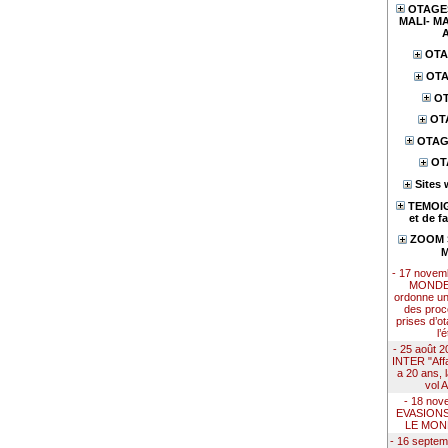
OTAGES
MALI- MA
OTA
OTA
OT
OT
OTAG
OT
Sites 
TEMOIG
et de f
ZOOM S
M
- 17 nove
MONDE 
ordonne u
des proc
prises d’ot
l’
- 25 août
INTER "Affai
a 20 ans, 
vol 
- 18 nov
EVASION
LE MON
- 16 septe