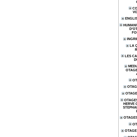
CO
V
ENGLI
HUMANI
D’O
FO
INGR
LA 
LES CA
D
MEDI
OTAGES
OT
OTAG
OTAGE
OTAGES
HERVE 
STEPHA
OTAGES
OT
OTAGE