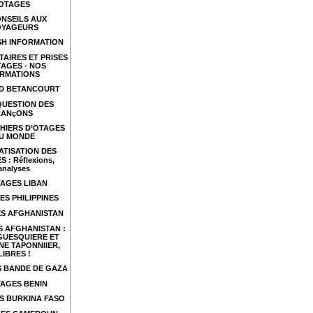
OTAGES
NSEILS AUX
OYAGEURS
SH INFORMATION
TAIRES ET PRISES
TAGES - NOS
RMATIONS
ID BETANCOURT
QUESTION DES
RANçONS
HIERS D’OTAGES
U MONDE
ATISATION DES
 : Réflexions,
analyses
AGES LIBAN
ES PHILIPPINES
S AFGHANISTAN
 AFGHANISTAN :
GUESQUIERE ET
NE TAPONNIIER,
LIBRES !
 BANDE DE GAZA
AGES BENIN
S BURKINA FASO