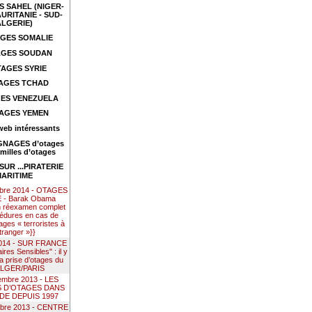
 SAHEL (NIGER-
URITANIE - SUD-
ALGERIE)
GES SOMALIE
GES SOUDAN
AGES SYRIE
AGES TCHAD
ES VENEZUELA
AGES YEMEN
web intéressants
NAGES d’otages
amilles d’otages
UR ...PIRATERIE
ARITIME
mbre 2014 - OTAGES
- Barak Obama
n réexamen complet
édures en cas de
ages « terroristes à
étranger »}}
 2014 - SUR FRANCE
res Sensibles" : il y
la prise d’otages du
ALGER/PARIS
embre 2013 - LES
S D’OTAGES DANS
DE DEPUIS 1997
mbre 2013 - CENTRE