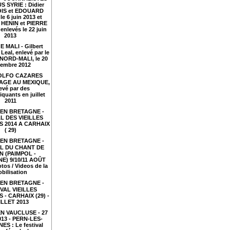
S SYRIE : Didier
IS et EDOUARD
le 6 juin 2013 et
HENIN et PIERRE
nlevés le 22 juin
2013
 MALI - Gilbert
Leal, enlevé par le
NORD-MALI, le 20
embre 2012
LFO CAZARES
TAGE AU MEXIQUE,
evé par des
iquants en juillet
2011
EN BRETAGNE -
L DES VIEILLES
 2014 A CARHAIX
( 29)
EN BRETAGNE -
AL DU CHANT DE
N (PAIMPOL -
E) 9/10/11 AOÛT
tos / Videos de la
bilisation
EN BRETAGNE -
VAL VIEILLES
- CARHAIX (29) -
ILLET 2013
N VAUCLUSE - 27
2013 - PERN-LES-
ES : Le festival