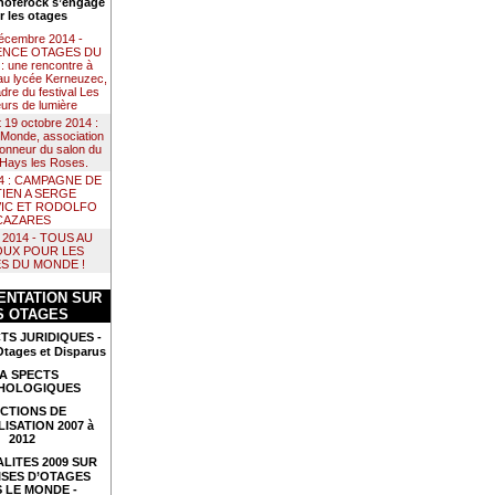
noférock s’engage
r les otages
décembre 2014 -
NCE OTAGES DU
 une rencontre à
au lycée Kerneuzec,
dre du festival Les
urs de lumière
t 19 octobre 2014 :
Monde, association
 honneur du salon du
e Hays les Roses.
14 : CAMPAGNE DE
IEN A SERGE
IC ET RODOLFO
CAZARES
il 2014 - TOUS AU
UX POUR LES
S DU MONDE !
NTATION SUR
S OTAGES
TS JURIDIQUES -
Otages et Disparus
A SPECTS
HOLOGIQUES
CTIONS DE
LISATION 2007 à
2012
LITES 2009 SUR
ISES D’OTAGES
 LE MONDE -