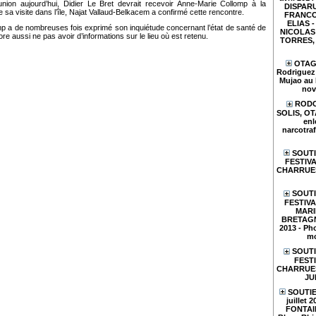
nion aujourd’hui, Didier Le Bret devrait recevoir Anne-Marie Collomp à la
DISPARU
e sa visite dans l’île, Najat Vallaud-Belkacem a confirmé cette rencontre.
FRANCO
ELIAS - 
p a de nombreuses fois exprimé son inquiétude concernant l’état de santé de
NICOLAS 
ore aussi ne pas avoir d’informations sur le lieu où est retenu.
TORRES, e
OTAGE
Rodriguez 
Mujao au 
nov
RODO
SOLIS, O
enl
narcotraf
SOUTI
FESTIVA
CHARRUES
SOUTI
FESTIV
MARI
BRETAGN
2013 - Pho
mo
SOUTI
FESTI
CHARRUES 
JU
SOUTIE
juillet 
FONTAIN