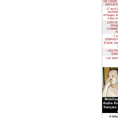
DE CRISE
- REPORT
- 17 avril
NORMAN
d’Otages du
il faut 
- JUIN 2
PRIS
COMMEN
R
- 7 m
DÉBRIEF
ÉTAPE OB
- LES F
DAN
- Les ban
Mobilis
Andre Kie
français
Info