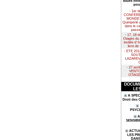
Blues Rhi
pou
- 1er 
CONFERE
MONDE :
Quimperlé 
dans le ca
passe
- 17, 18 e
Otages du 
invitée d’
livre d
- ETE 20
SOUT
LAZAREV
- 27 avr
VENTO
OTAGE
DOCUME
LE
A SPEC
Droit des 
PSYC
A
SENSIBI
ACTUA
LES PR
DANS