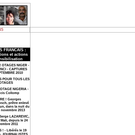
NS
S FRANCAIS :
ions et actions
nsibilisation
! OTAGES NIGER -
INCI - CAPTURES
PTEMBRE 2010
S POUR TOUS LES
OTAGES
 OTAGE NIGERIA -
cis Collomp
RE ! Georges
sch, prêtre enlevé
n, dans la nuit du
4 novembre 2013
 Serge LAZAREVIC,
Mali, depuis le 24
embre 2011
 ! - Libérés le 19
4 - JOURNALISTES