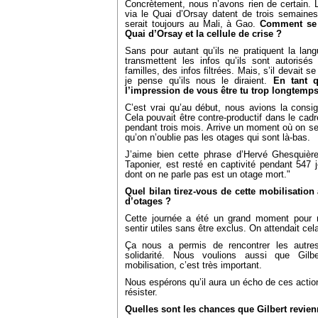
Concrètement, nous n’avons rien de certain. Le
via le Quai d’Orsay datent de trois semaines
serait toujours au Mali, à Gao.
Comment se 
Quai d’Orsay et la cellule de crise ?
Sans pour autant qu’ils ne pratiquent la lan
transmettent les infos qu’ils sont autorisés
familles, des infos filtrées. Mais, s’il devait 
je pense qu’ils nous le diraient.
En tant q
l’impression de vous être tu trop longtemp
C’est vrai qu’au début, nous avions la cons
Cela pouvait être contre-productif dans le cad
pendant trois mois. Arrive un moment où on se d
qu’on n’oublie pas les otages qui sont là-bas.
J’aime bien cette phrase d’Hervé Ghesquière
Taponier, est resté en captivité pendant 547 
dont on ne parle pas est un otage mort."
Quel bilan tirez-vous de cette mobilisation 
d’otages ?
Cette journée a été un grand moment pour
sentir utiles sans être exclus. On attendait ce
Ça nous a permis de rencontrer les autre
solidarité. Nous voulions aussi que Gilb
mobilisation, c’est très important.
Nous espérons qu’il aura un écho de ces actions
résister.
Quelles sont les chances que Gilbert revie