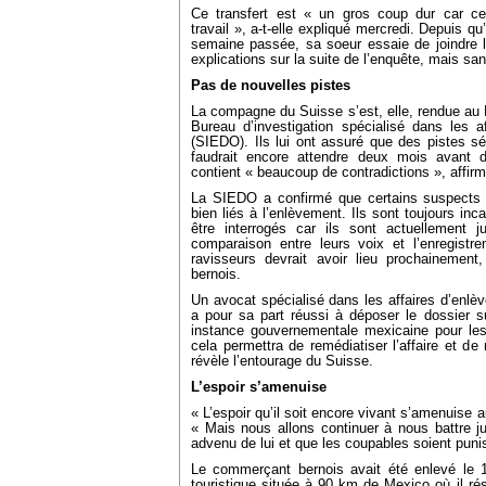
Ce transfert est « un gros coup dur car cel
travail », a-t-elle expliqué mercredi. Depuis qu
semaine passée, sa soeur essaie de joindre l
explications sur la suite de l’enquête, mais sa
Pas de nouvelles pistes
La compagne du Suisse s’est, elle, rendue au M
Bureau d’investigation spécialisé dans les a
(SIEDO). Ils lui ont assuré que des pistes sér
faudrait encore attendre deux mois avant d’
contient « beaucoup de contradictions », affirm
La SIEDO a confirmé que certains suspects a
bien liés à l’enlèvement. Ils sont toujours in
être interrogés car ils sont actuellement 
comparaison entre leurs voix et l’enregistr
ravisseurs devrait avoir lieu prochainement
bernois.
Un avocat spécialisé dans les affaires d’enlè
a pour sa part réussi à déposer le dossier s
instance gouvernementale mexicaine pour les
cela permettra de remédiatiser l’affaire et de
révèle l’entourage du Suisse.
L’espoir s’amenuise
« L’espoir qu’il soit encore vivant s’amenuise a
« Mais nous allons continuer à nous battre j
advenu de lui et que les coupables soient punis 
Le commerçant bernois avait été enlevé le 
touristique située à 90 km de Mexico où il ré