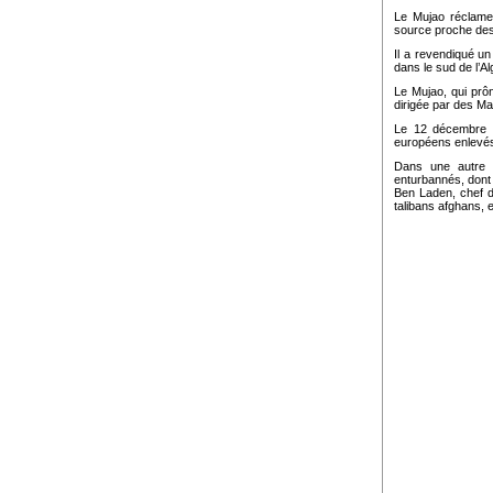
Le Mujao réclame 
source proche des 
Il a revendiqué u
dans le sud de l’Alg
Le Mujao, qui prôn
dirigée par des Ma
Le 12 décembre 
européens enlevés 
Dans une autre 
enturbannés, dont 
Ben Laden, chef d
talibans afghans, e