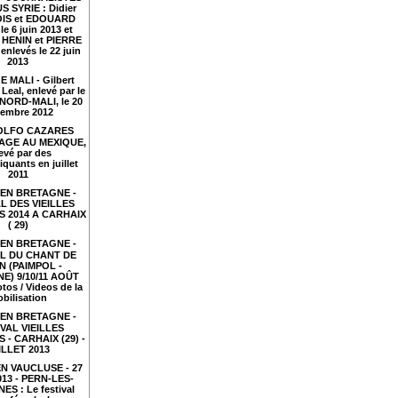
S SYRIE : Didier
IS et EDOUARD
le 6 juin 2013 et
HENIN et PIERRE
nlevés le 22 juin
2013
 MALI - Gilbert
Leal, enlevé par le
NORD-MALI, le 20
embre 2012
LFO CAZARES
TAGE AU MEXIQUE,
evé par des
iquants en juillet
2011
EN BRETAGNE -
L DES VIEILLES
 2014 A CARHAIX
( 29)
EN BRETAGNE -
AL DU CHANT DE
N (PAIMPOL -
E) 9/10/11 AOÛT
tos / Videos de la
bilisation
EN BRETAGNE -
VAL VIEILLES
- CARHAIX (29) -
ILLET 2013
N VAUCLUSE - 27
2013 - PERN-LES-
ES : Le festival