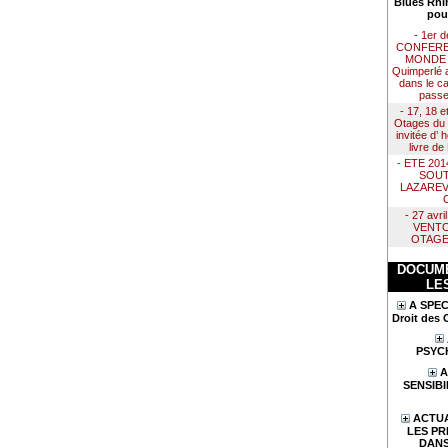
Blues Rhi
pou
- 1er 
CONFERE
MONDE :
Quimperlé 
dans le ca
passe
- 17, 18 e
Otages du 
invitée d’
livre d
- ETE 20
SOUT
LAZAREV
- 27 avr
VENTO
OTAGE
DOCUME
LE
A SPEC
Droit des 
PSYC
A
SENSIBI
ACTUA
LES PR
DANS