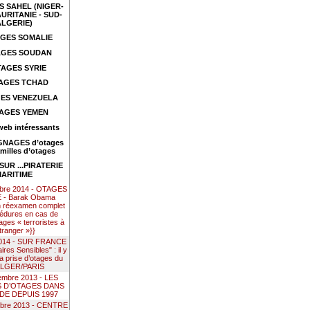
 SAHEL (NIGER-
URITANIE - SUD-
ALGERIE)
GES SOMALIE
GES SOUDAN
AGES SYRIE
AGES TCHAD
ES VENEZUELA
AGES YEMEN
web intéressants
NAGES d’otages
amilles d’otages
UR ...PIRATERIE
ARITIME
mbre 2014 - OTAGES
- Barak Obama
n réexamen complet
édures en cas de
ages « terroristes à
étranger »}}
 2014 - SUR FRANCE
res Sensibles" : il y
la prise d’otages du
ALGER/PARIS
embre 2013 - LES
S D’OTAGES DANS
DE DEPUIS 1997
mbre 2013 - CENTRE