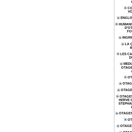
CO
V
ENGLI
HUMANI
D’O
FO
INGR
LA 
LES CA
D
MEDI
OTAGES
OT
OTAG
OTAGE
OTAGES
HERVE 
STEPHA
OTAGES
OT
OTAGE