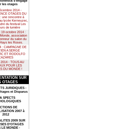
noférock s’engage
r les otages
décembre 2014 -
NCE OTAGES DU
 une rencontre à
au lycée Kerneuzec,
dre du festival Les
urs de lumière
t 19 octobre 2014 :
Monde, association
 honneur du salon du
e Hays les Roses.
14 : CAMPAGNE DE
IEN A SERGE
IC ET RODOLFO
CAZARES
il 2014 - TOUS AU
UX POUR LES
S DU MONDE !
NTATION SUR
S OTAGES
TS JURIDIQUES -
Otages et Disparus
A SPECTS
HOLOGIQUES
CTIONS DE
LISATION 2007 à
2012
LITES 2009 SUR
ISES D’OTAGES
 LE MONDE -