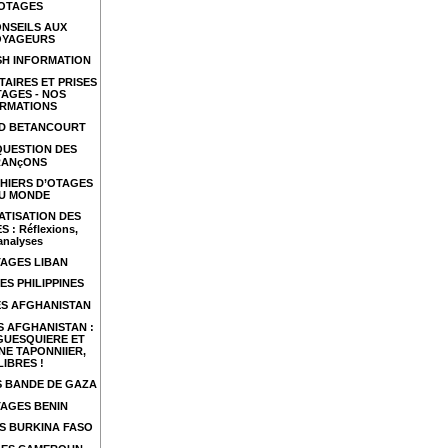
OTAGES
NSEILS AUX
OYAGEURS
SH INFORMATION
TAIRES ET PRISES
TAGES - NOS
RMATIONS
ID BETANCOURT
QUESTION DES
RANçONS
HIERS D’OTAGES
U MONDE
ATISATION DES
 : Réflexions,
analyses
AGES LIBAN
ES PHILIPPINES
S AFGHANISTAN
 AFGHANISTAN :
GUESQUIERE ET
NE TAPONNIIER,
LIBRES !
 BANDE DE GAZA
AGES BENIN
S BURKINA FASO