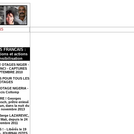
NS
S FRANCAIS :
ions et actions
nsibilisation
! OTAGES NIGER -
INCI - CAPTURES
PTEMBRE 2010
S POUR TOUS LES
OTAGES
 OTAGE NIGERIA -
cis Collomp
RE ! Georges
sch, prêtre enlevé
n, dans la nuit du
4 novembre 2013
 Serge LAZAREVIC,
Mali, depuis le 24
embre 2011
 ! - Libérés le 19
4 - JOURNALISTES