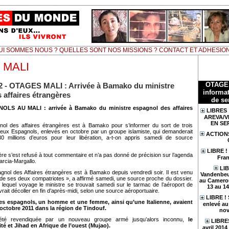
UI SOMMES NOUS ? QUELLES SONT NOS MISSIONS ? CONTACT ET ADHESIO
 MALI
OTAGE
2 - OTAGES MALI : Arrivée à Bamako du ministre
informat
 affaires étrangères
de se
LS AU MALI : arrivée à Bamako du ministre espagnol des affaires
LIBRES 
AREVA/V
EN SE
nol des affaires étrangères est à Bamako pour s’informer du sort de trois
eux Espagnols, enlevés en octobre par un groupe islamiste, qui demanderait
ACTION
 millions d’euros pour leur libération, a-t-on appris samedi de source
LIBRE !
tère s’est refusé à tout commentaire et n’a pas donné de précision sur l’agenda
Fran
rcia-Margallo.
LIB
agnol des Affaires étrangères est à Bamako depuis vendredi soir. Il est venu
Vandenbeu
 de ses deux compatriotes », a affirmé samedi, une source proche du dossier.
au Camerou
 lequel voyage le ministre se trouvait samedi sur le tarmac de l’aéroport de
13 au 1
rait décoller en fin d’après-midi, selon une source aéroportuaire.
LIBRE !
es espagnols, un homme et une femme, ainsi qu’une Italienne, avaient
enlevé au 
 octobre 2011 dans la région de Tindouf.
nov
 été revendiquée par un nouveau groupe armé jusqu’alors inconnu,
le
LIBRES
é et Jihad en Afrique de l’ouest (Mujao).
avril 201