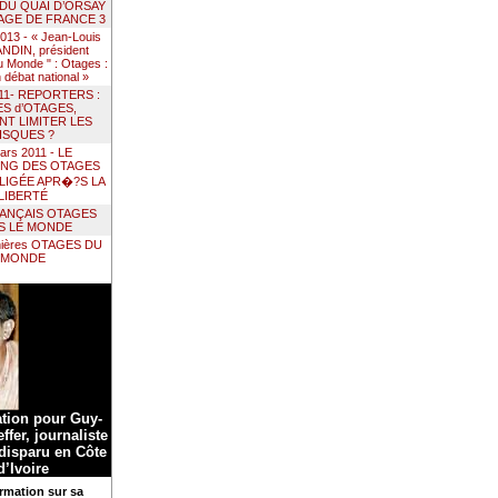
 DU QUAI D’ORSAY
AGE DE FRANCE 3
 2013 - « Jean-Louis
DIN, président
 Monde " : Otages :
un débat national »
011- REPORTERS :
ES d’OTAGES,
T LIMITER LES
ISQUES ?
ars 2011 - LE
ING DES OTAGES
LIGÉE APR�?S LA
LIBERTÉ
RANÇAIS OTAGES
S LE MONDE
nières OTAGES DU
MONDE
ation pour Guy-
ffer, journaliste
 disparu en Côte
d’Ivoire
rmation sur sa