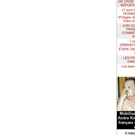
DE CRISE
- REPORT
- 17 avril
NORMAN
d’Otages du
il faut 
- JUIN 2
PRIS
COMMEN
R
- 7 m
DÉBRIEF
ÉTAPE OB
- LES F
DAN
- Les ban
Mobilis
Andre Kie
français
Info