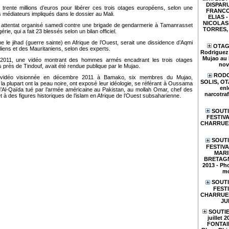
DISPARU
trente millions d’euros pour libérer ces trois otages européens, selon une
FRANCO
médiateurs impliqués dans le dossier au Mali.
ELIAS - 
NICOLAS 
n attentat organisé samedi contre une brigade de gendarmerie à Tamanrasset
TORRES, e
érie, qui a fait 23 blessés selon un bilan officiel.
e le jihad (guerre sainte) en Afrique de l’Ouest, serait une dissidence d’Aqmi
OTAGE
liens et des Mauritaniens, selon des experts.
Rodriguez 
Mujao au 
2011, une vidéo montrant des hommes armés encadrant les trois otages
nov
près de Tindouf, avait été rendue publique par le Mujao.
RODO
vidéo visionnée en décembre 2011 à Bamako, six membres du Mujao,
SOLIS, O
la plupart ont la peau noire, ont exposé leur idéologie, se référant à Oussama
enl
’Al-Qaïda tué par l’armée américaine au Pakistan, au mollah Omar, chef des
narcotraf
t à des figures historiques de l’islam en Afrique de l’Ouest subsaharienne.
SOUTI
FESTIVA
CHARRUES
SOUTI
FESTIV
MARI
BRETAGN
2013 - Pho
mo
SOUTI
FESTI
CHARRUES 
JU
SOUTIE
juillet 
FONTAIN