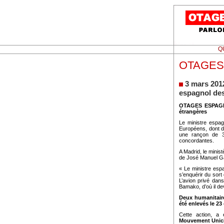
Q
OTAGES
3 mars 201
espagnol des
OTAGES ESPAGNO
étrangères
Le ministre espag
Européens, dont d
une rançon de 30
concordantes.
A Madrid, le minis
de José Manuel Ga
« Le ministre esp
s’enquérir du sort
L’avion privé dans
Bamako, d’où il dev
Deux humanitair
été enlevés le 23
Cette action, a
Mouvement Unicit