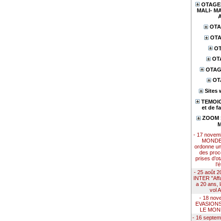
OTAGES
MALI- MA
OTA
OTA
OT
OT
OTAG
OT
Sites 
TEMOIG
et de f
ZOOM S
M
- 17 nove
MONDE 
ordonne u
des proc
prises d’ot
l’
- 25 août
INTER "Affai
a 20 ans, 
vol 
- 18 nov
EVASION
LE MON
- 16 septe