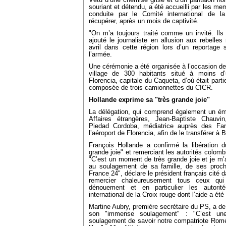
Vêtu d’une chemise grise et d’un pantalon noi
souriant et détendu, a été accueilli par les me
conduite par le Comité international de l
récupérer, après un mois de captivité.
"On m’a toujours traité comme un invité. Ils
ajouté le journaliste en allusion aux rebelles
avril dans cette région lors d’un reportage 
l’armée.
Une cérémonie a été organisée à l’occasion de 
village de 300 habitants situé à moins d
Florencia, capitale du Caqueta, d’où était part
composée de trois camionnettes du CICR.
Hollande exprime sa "très grande joie"
La délégation, qui comprend également un émi
Affaires étrangères, Jean-Baptiste Chauvin
Piedad Cordoba, médiatrice auprès des Farc
l’aéroport de Florencia, afin de le transférer à 
François Hollande a confirmé la libération d
grande joie" et remerciant les autorités colomb
"C’est un moment de très grande joie et je m
au soulagement de sa famille, de ses proch
France 24", déclare le président français cité
remercier chaleureusement tous ceux qui
dénouement et en particulier les autori
international de la Croix rouge dont l’aide a été 
Martine Aubry, première secrétaire du PS, a de
son "immense soulagement" : "C’est un
soulagement de savoir notre compatriote Romé