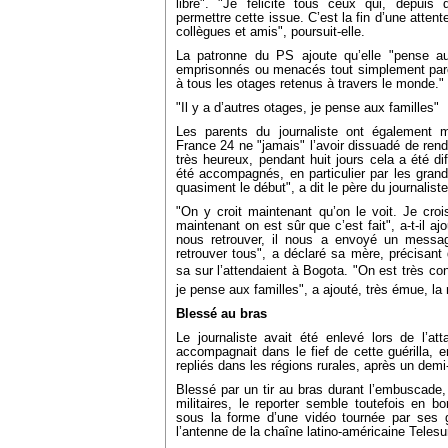
libre". "Je félicite tous ceux qui, depui
permettre cette issue. C’est la fin d’une atten
collègues et amis", poursuit-elle.
La patronne du PS ajoute qu’elle "pense auj
emprisonnés ou menacés tout simplement parce 
à tous les otages retenus à travers le monde."
"Il y a d’autres otages, je pense aux familles"
Les parents du journaliste ont également ma
France 24 ne "jamais" l’avoir dissuadé de ren
très heureux, pendant huit jours cela a été di
été accompagnés, en particulier par les gran
quasiment le début", a dit le père du journaliste
"On y croit maintenant qu’on le voit. Je crois
maintenant on est sûr que c’est fait", a-t-il aj
nous retrouver, il nous a envoyé un message
retrouver tous", a déclaré sa mère, précisant 
sa sur l’attendaient à Bogota. "On est très co
je pense aux familles", a ajouté, très émue, l
Blessé au bras
Le journaliste avait été enlevé lors de l’atta
accompagnait dans le fief de cette guérilla, 
repliés dans les régions rurales, après un demi
Blessé par un tir au bras durant l’embuscade,
militaires, le reporter semble toutefois en 
sous la forme d’une vidéo tournée par ses ge
l’antenne de la chaîne latino-américaine Telesu