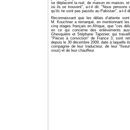
se déplacent la nuit, de maison en maison, 
où ils se trouvent", a-t-il dit. "Nous pensons 
qu’ils ne sont pas passés au Pakistan", a-t-il di
Reconnaissant que les délais d’attente sont 
M. Kouchner a remarqué, en mentionnant les s
cinq otages français en Afrique, que "ces dé
en ce qui concerne des enlèvements aussi
Ghesquière et Stéphane Taponier, qui travai
"Pièces à conviction" de France 3, sont ret
depuis le 30 décembre 2009, date à laquelle il
compagnie de leur traducteur, de leur "fixeur
vous) et de leur chauffeur.