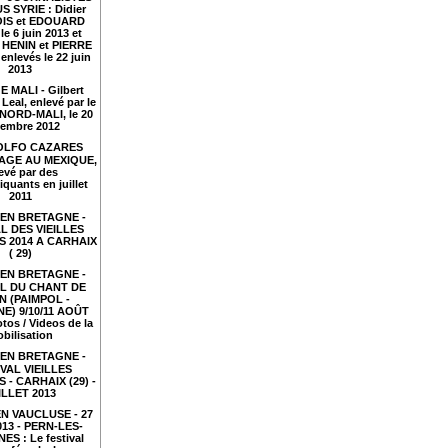
S SYRIE : Didier
IS et EDOUARD
le 6 juin 2013 et
HENIN et PIERRE
nlevés le 22 juin
2013
 MALI - Gilbert
Leal, enlevé par le
NORD-MALI, le 20
embre 2012
LFO CAZARES
TAGE AU MEXIQUE,
evé par des
iquants en juillet
2011
EN BRETAGNE -
L DES VIEILLES
 2014 A CARHAIX
( 29)
EN BRETAGNE -
AL DU CHANT DE
N (PAIMPOL -
E) 9/10/11 AOÛT
tos / Videos de la
bilisation
EN BRETAGNE -
VAL VIEILLES
- CARHAIX (29) -
ILLET 2013
N VAUCLUSE - 27
2013 - PERN-LES-
ES : Le festival