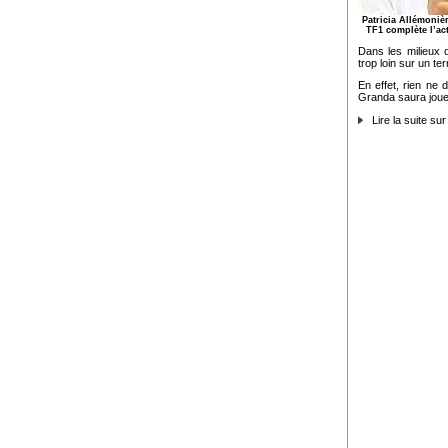
Patricia Allémoniè
TF1 complète l’ac
Dans les milieux 
trop loin sur un te
En effet, rien ne 
Granda saura jouer 
Lire la suite sur