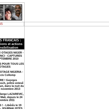
NS
S FRANCAIS :
ions et actions
nsibilisation
! OTAGES NIGER -
INCI - CAPTURES
PTEMBRE 2010
S POUR TOUS LES
OTAGES
 OTAGE NIGERIA -
cis Collomp
RE ! Georges
sch, prêtre enlevé
n, dans la nuit du
4 novembre 2013
 Serge LAZAREVIC,
Mali, depuis le 24
embre 2011
 ! - Libérés le 19
4 - JOURNALISTES