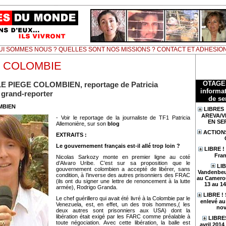
UI SOMMES NOUS ? QUELLES SONT NOS MISSIONS ? CONTACT ET ADHESIO
 COLOMBIE
OTAGE
- LE PIEGE COLOMBIEN, reportage de Patricia
informat
 grand-reporter
de se
MBIEN
LIBRES 
AREVA/V
- Voir le reportage de la journaliste de TF1 Patricia
EN SE
Allemonière, sur son
blog
ACTION
EXTRAITS :
Le gouvernement français est-il allé trop loin ?
LIBRE !
Fran
Nicolas Sarkozy monte en premier ligne au coté
d’Alvaro Uribe. C’est sur sa proposition que le
LIB
gouvernement colombien a accepté de libérer, sans
Vandenbeu
condition, à l’inverse des autres prisonniers des FRAC
au Camerou
(ils ont du signer une lettre de renoncement à la lutte
13 au 1
armée), Rodrigo Granda.
LIBRE !
Le chef guérillero qui avait été livré à la Colombie par le
enlevé au 
Venezuela, est, en effet, un des trois hommes,( les
nov
deux autres sont prisonniers aux USA) dont la
libération était exigé par les FARC comme préalable à
LIBRES
toute négociation. Avec cette libération, la balle est
avril 201