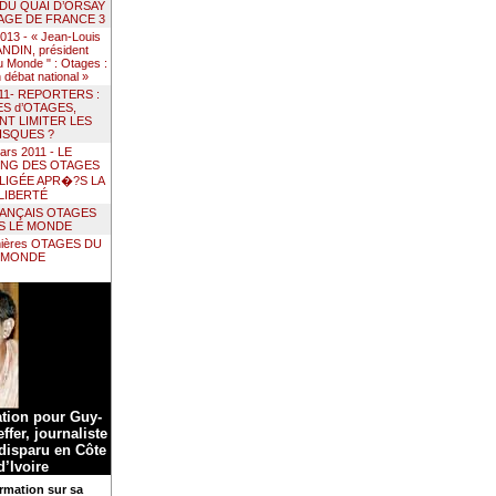
 DU QUAI D’ORSAY
AGE DE FRANCE 3
 2013 - « Jean-Louis
DIN, président
 Monde " : Otages :
un débat national »
011- REPORTERS :
ES d’OTAGES,
T LIMITER LES
ISQUES ?
ars 2011 - LE
ING DES OTAGES
LIGÉE APR�?S LA
LIBERTÉ
RANÇAIS OTAGES
S LE MONDE
nières OTAGES DU
MONDE
ation pour Guy-
ffer, journaliste
 disparu en Côte
d’Ivoire
rmation sur sa