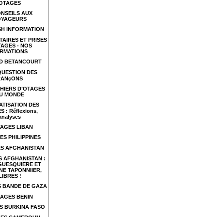
OTAGES
NSEILS AUX
OYAGEURS
SH INFORMATION
TAIRES ET PRISES
TAGES - NOS
RMATIONS
ID BETANCOURT
QUESTION DES
RANçONS
HIERS D’OTAGES
U MONDE
ATISATION DES
 : Réflexions,
analyses
AGES LIBAN
ES PHILIPPINES
S AFGHANISTAN
 AFGHANISTAN :
GUESQUIERE ET
NE TAPONNIIER,
LIBRES !
 BANDE DE GAZA
AGES BENIN
S BURKINA FASO