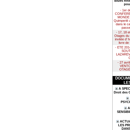
Blues Rhi
pou
- 1er 
CONFERE
MONDE :
Quimperlé 
dans le ca
passe
- 17, 18 e
Otages du 
invitée d’
livre d
- ETE 20
SOUT
LAZAREV
- 27 avr
VENTO
OTAGE
DOCUME
LE
A SPEC
Droit des 
PSYC
A
SENSIBI
ACTUA
LES PR
DANS