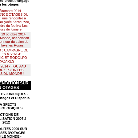
noférock s’engage
r les otages
décembre 2014 -
NCE OTAGES DU
 une rencontre à
au lycée Kerneuzec,
dre du festival Les
urs de lumière
t 19 octobre 2014 :
Monde, association
 honneur du salon du
e Hays les Roses.
14 : CAMPAGNE DE
IEN A SERGE
IC ET RODOLFO
CAZARES
il 2014 - TOUS AU
UX POUR LES
S DU MONDE !
NTATION SUR
S OTAGES
TS JURIDIQUES -
Otages et Disparus
A SPECTS
HOLOGIQUES
CTIONS DE
LISATION 2007 à
2012
LITES 2009 SUR
ISES D’OTAGES
 LE MONDE -