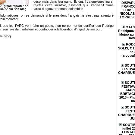
désormais dans leur camp. Ils ont, il ya quelques jours,
DISPARU
rejetés cette initiative, estimant qu’il s’agissait d’une
FRANCO
re, grand-reporter de
farce du gouvernement colombien.
tualité sur son blog
ELIAS - 
NICOLAS 
diplomatiques, on se demande si le président français ne s’est pas aventuré
TORRES, e
rrain mouvant.
dit que les FARC vont faire un geste, rien ne permet de certifier que Rodrigo
OTAGE
son rôle de médiateur et contribuer à la libération d’Ingrid Betancourt.
Rodriguez 
Mujao au 
 le
blog
nov
RODO
SOLIS, O
enl
narcotraf
SOUTI
FESTIVA
CHARRUES
SOUTI
FESTIV
MARI
BRETAGN
2013 - Pho
mo
SOUTI
FESTI
CHARRUES 
JU
SOUTIE
juillet 
FONTAIN