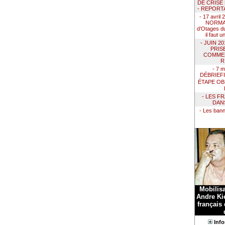
DE CRISE
- REPORT
- 17 avril
NORMAN
d’Otages du
il faut 
- JUIN 2
PRIS
COMMEN
R
- 7 m
DÉBRIEF
ÉTAPE OB
- LES F
DAN
- Les ban
Mobilis
Andre Kie
français
Info