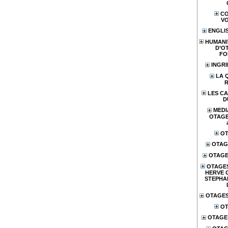
CO
V
ENGLI
HUMANI
D’O
FO
INGR
LA 
LES CA
D
MEDI
OTAGES
OT
OTAG
OTAGE
OTAGES
HERVE 
STEPHA
OTAGES
OT
OTAGE