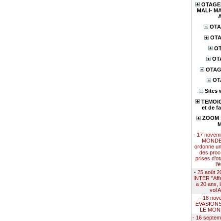
OTAGES
MALI- MA
OTA
OTA
OT
OT
OTAG
OT
Sites 
TEMOIG
et de f
ZOOM S
M
- 17 nove
MONDE 
ordonne u
des proc
prises d’ot
l’
- 25 août
INTER "Affai
a 20 ans, 
vol 
- 18 nov
EVASION
LE MON
- 16 septe