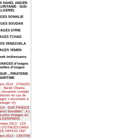
 SAHEL (NIGER-
URITANIE - SUD-
ALGERIE)
GES SOMALIE
GES SOUDAN
AGES SYRIE
AGES TCHAD
ES VENEZUELA
AGES YEMEN
web intéressants
NAGES d’otages
amilles d’otages
UR ...PIRATERIE
ARITIME
mbre 2014 - OTAGES
- Barak Obama
n réexamen complet
édures en cas de
ages « terroristes à
étranger »}}
 2014 - SUR FRANCE
res Sensibles" : il y
la prise d’otages du
ALGER/PARIS
embre 2013 - LES
S D’OTAGES DANS
DE DEPUIS 1997
mbre 2013 - CENTRE