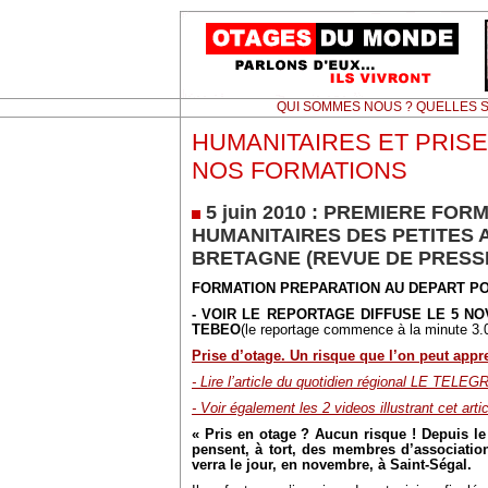
QUI SOMMES NOUS ? QUELLES S
HUMANITAIRES ET PRISE
NOS FORMATIONS
5 juin 2010 : PREMIERE FO
HUMANITAIRES DES PETITES 
BRETAGNE (REVUE DE PRESS
FORMATION PREPARATION AU DEPART PO
- VOIR LE REPORTAGE DIFFUSE LE 5 N
TEBEO
(le reportage commence à la minute 3.
Prise d’otage. Un risque que l’on peut appr
- Lire l’article du quotidien régional LE T
- Voir également les 2 videos illustrant cet arti
« Pris en otage ? Aucun risque ! Depuis le
pensent, à tort, des membres d’associatio
verra le jour, en novembre, à Saint-Ségal.