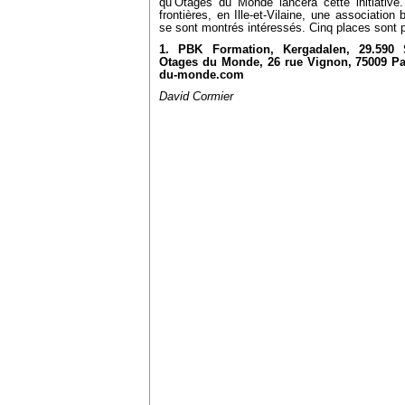
qu’Otages du Monde lancera cette initiati
frontières, en Ille-et-Vilaine, une association
se sont montrés intéressés. Cinq places sont pr
1. PBK Formation, Kergadalen, 29.590 Sa
Otages du Monde, 26 rue Vignon, 75009 Par
du-monde.com
David Cormier