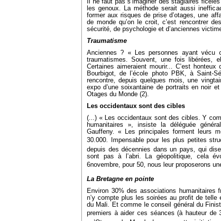
Il ne faut pas s’imaginer des stagiaires ficelé
les genoux. La méthode serait aussi ineffic
former aux risques de prise d’otages, une affa
de monde qu’on le croit, c’est rencontrer des
sécurité, de psychologie et d’anciennes victim
Traumatisme
Anciennes ? « Les personnes ayant vécu c
traumatismes. Souvent, une fois libérées, e
Certaines aimeraient mourir... C’est honteux d
Bourbigot, de l’école photo PBK, à Saint-Sé
rencontre, depuis quelques mois, une vingtai
expo d’une soixantaine de portraits en noir et
Otages du Monde (2).
Les occidentaux sont des cibles
(...) « Les occidentaux sont des cibles. Y com
humanitaires », insiste la déléguée génér
Gauffeny. « Les principales forment leurs 
30.000. Impensable pour les plus petites str
depuis des décennies dans un pays, qui dise
sont pas à l’abri. La géopolitique, cela év
6novembre, pour 50, nous leur proposerons une
La Bretagne en pointe
Environ 30% des associations humanitaires f
n’y compte plus les soirées au profit de telle
du Mali. Et comme le conseil général du Finist
premiers à aider ces séances (à hauteur de 3