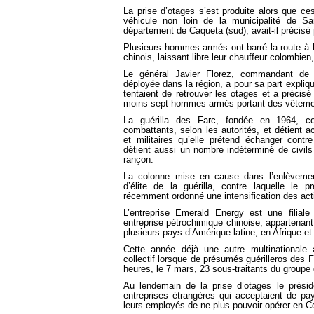
La prise d’otages s’est produite alors que c
véhicule non loin de la municipalité de S
département de Caqueta (sud), avait-il précisé p
Plusieurs hommes armés ont barré la route à l
chinois, laissant libre leur chauffeur colombien, 
Le général Javier Florez, commandant de 
déployée dans la région, a pour sa part expliq
tentaient de retrouver les otages et a précisé
moins sept hommes armés portant des vêtemen
La guérilla des Farc, fondée en 1964, co
combattants, selon les autorités, et détient a
et militaires qu’elle prétend échanger contre
détient aussi un nombre indéterminé de civil
rançon.
La colonne mise en cause dans l’enlèvement
d’élite de la guérilla, contre laquelle le
récemment ordonné une intensification des act
L’entreprise Emerald Energy est une filia
entreprise pétrochimique chinoise, appartenant
plusieurs pays d’Amérique latine, en Afrique e
Cette année déjà une autre multinationale
collectif lorsque de présumés guérilleros des 
heures, le 7 mars, 23 sous-traitants du group
Au lendemain de la prise d’otages le prési
entreprises étrangères qui acceptaient de pay
leurs employés de ne plus pouvoir opérer en C