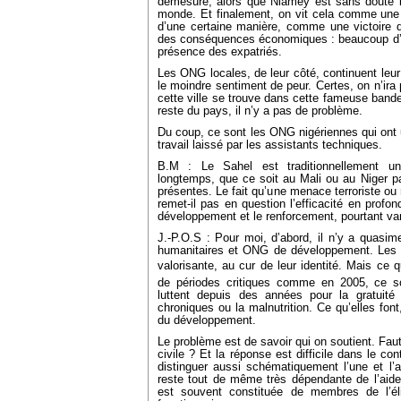
démesuré, alors que Niamey est sans doute l’
monde. Et finalement, on vit cela comme une g
d’une certaine manière, comme une victoire d
des conséquences économiques : beaucoup d’em
présence des expatriés.
Les ONG locales, de leur côté, continuent leur
le moindre sentiment de peur. Certes, on n’ira
cette ville se trouve dans cette fameuse bande
reste du pays, il n’y a pas de problème.
Du coup, ce sont les ONG nigériennes qui ont un
travail laissé par les assistants techniques.
B.M : Le Sahel est traditionnellement une
longtemps, que ce soit au Mali ou au Niger p
présentes. Le fait qu’une menace terroriste ou
remet-il pas en question l’efficacité en profon
développement et le renforcement, pourtant van
J.-P.O.S : Pour moi, d’abord, il n’y a quasi
humanitaires et ONG de développement. Les p
valorisante, au cur de leur identité. Mais ce
de périodes critiques comme en 2005, ce s
luttent depuis des années pour la gratuité
chroniques ou la malnutrition. Ce qu’elles font
du développement.
Le problème est de savoir qui on soutient. Faut-i
civile ? Et la réponse est difficile dans le co
distinguer aussi schématiquement l’une et l’au
reste tout de même très dépendante de l’aide
est souvent constituée de membres de l’éli