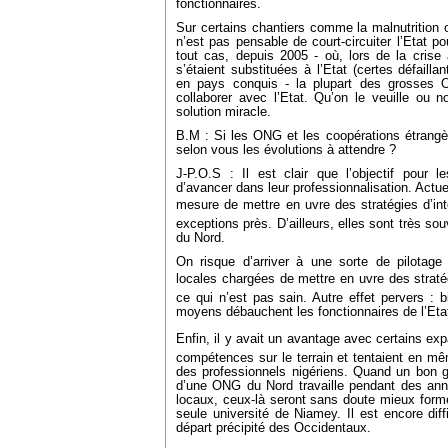
fonctionnaires.
Sur certains chantiers comme la malnutrition o
n’est pas pensable de court-circuiter l’Etat p
tout cas, depuis 2005 - où, lors de la crise
s’étaient substituées à l’Etat (certes défaill
en pays conquis - la plupart des grosses 
collaborer avec l’Etat. Qu’on le veuille ou no
solution miracle.
B.M : Si les ONG et les coopérations étrangère
selon vous les évolutions à attendre ?
J-P.O.S : Il est clair que l’objectif pour 
d’avancer dans leur professionnalisation. Actue
mesure de mettre en uvre des stratégies d’i
exceptions près. D’ailleurs, elles sont très 
du Nord.
On risque d’arriver à une sorte de pilotage
locales chargées de mettre en uvre des straté
ce qui n’est pas sain. Autre effet pervers :
moyens débauchent les fonctionnaires de l’Eta
Enfin, il y avait un avantage avec certains expa
compétences sur le terrain et tentaient en m
des professionnels nigériens. Quand un bon 
d’une ONG du Nord travaille pendant des ann
locaux, ceux-là seront sans doute mieux formé
seule université de Niamey. Il est encore diff
départ précipité des Occidentaux.