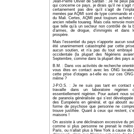
Jean-Pierre Olivier de Sardan : Je ne peux par
qui concerne ce pays, je dirais qu’il ne s’agit 
certainement pas dire qu’il s’agit de l’imp
menées par AQMI sont de type commando et on
du Mali. Certes, AQMI peut toujours acheter u
ancien rebelle touareg. Mais cela renvoie moins
que telle qu’à un secteur non contrôlé de la b
d’armes, de drogue, d’immigrés et dans l
prospère.
Mais l’essentiel du pays n’apporte aucun sou
été unanimement catastrophé par cette prise
aucun soutien, et n’a pas du tout embrayé su
occidentale (la plupart des Nigériens avaie
Septembre, comme dans la plupart des pays afri
B.M. : Dans vos activités de recherche orienté
vous êtes en contact avec les ONG locales e
cette prise d’otages a-t-elle eu sur ces ONG
même ?
J-P.O.S. : Je ne suis pas tant en contact
travaille dans un laboratoire nigérie
essentiellement nigérien. Pour autant nous s
de paranoïa généralisée qui s’est développé
des Européens en général, et qui aboutit au
forme de psychose que personne ne compre
trouve justifiée. Quant à ceux qui restent, c’
maisons !
On assiste à une déclinaison excessive du pri
comme si plus personne ne prenait le métro 
Paris, ou n’allait plus à New York à cause d