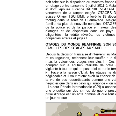
soit faite sur la disparition du maestro fran
en otage contre rançon le 9 juillet 2011 à Mat
et dont l’épouse Ludivine BARBIER-CAZARES
versement de la rançon exigée. OTAGES
suisse Olivier TSCHUMI, enlevé le 19 déce
footing dans la forêt de Cuernavaca. Malgr
famille n’a plus de nouvelle non plus. OTAG
de la police et de la justice en faveur d
d’otages et de disparition dans ce pays,
diligentées, la vérité révélée, les victime
coupables arrêtés et jugés !
OTAGES DU MONDE REAFFIRME SON SO
FAMILLES DES OTAGES AU SAHEL !
Depuis la décision française d’intervenir au Ma
et courageuses, retiennent leur souffle : le 
mais la valeur des otages non plus ! - Ces 
compter sur le soutien infaillible de notre 
vigilante à tout ce qui se passe ici et sur le terr
Face à la raison d’Etat, les otages ne do
négligeable et il vaut mieux avoir la chance d
la vie de ses ressortissants comme une val
négocier que dans un pays qui annonce « on ne 
- La cour Pénale Internationale (CPI) a annonc
une enquête sur des crimes de guerre prés
prise d’otage est un acte criminel et que tout d
un jour rendue.