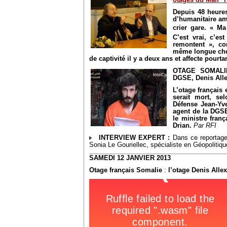
otages du Mali" P
Depuis 48 heure
d’humanitaire am
crier gare. « Ma
C’est vrai, c’es
remontent », co
même longue che
de captivité il y a deux ans et affecte pour
OTAGE SOMALIE 
DGSE, Denis Allex
L’otage français 
serait mort, se
Défense Jean-Yve
agent de la DGSE
le ministre fran
Drian.
Par RFI
INTERVIEW EXPERT :
Dans ce reportage
Sonia Le Gouriellec, spécialiste en Géopolitiqu
SAMEDI 12 JANVIER 2013
Otage français Somalie
:
l’otage Denis Allex