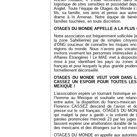
Ancien militaire, il s’était reconverti dans
logistique de sites sensibles et possédait dep
Anglet. Toute l’équipe de Otages du Monde s’
fils, sa famille, ses amis et pense aux autre
drame à In Amenas. Notre équipe de bénévo
familles touchées, en toute discrétion.
OTAGES DU MONDE APPELLE A LA PLUS 
Notre association est fréquemment sollicitée (
la zone Sahélienne) par de simples citoyens
d’ONG soucieux de connaître les risques enc
régions du monde. Nous n’avons pas vocatio
invitons vivement les personnes intéressées à 
Affaires Etrangères ! Le MAE met à dispositi
mise à jour, identifiant les pays ou zones à
français et pour lesquels la plus grande prude
formellement déconseillé.
OTAGES DU MONDE VEUT VOIR DANS L
CASSEZ UN ESPOIR POUR TOUTES LES
MEXIQUE !
L’association espère un tournant historique en
l’homme au Mexique et souhaite une relance
entre autre, la disparition du franco-mexica
Florence CASSEZ descend de l’avion et do
presse sur le sol français, OTAGES DU MO
qui malgré la peur a gardé « la volonté de (
paroles prononcées mercredi 23 par les juge
laissent espérer une amélioration durable de l
des mexicains et des étrangers sur le sol mexi
OTAGES DU MONDE en appelle aux autorités 