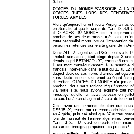
Sahel.
OTAGES DU MONDE S’ASSOCIE A LA D
OTAGES TUES LORS DES TENTATIVE
FORCES ARMEES
Alors qu’aujourd’hui ont lieu à Perpignan le
en Somalie et que le corps de Yann DESJEUX 
d’ OTAGES DU MONDE tient à exprimer son 
proches de ses deux otages tués, ainsi qu’au
toute nationalité morts lors de l’intervention de
personnes retenues sur le site gazier de In A
Denis ALLEX, agent de la DGSE, enlevé le 14 
shebab somaliens, était otage depuis 3 ans e
depuis Ingrid BETANCOURT, retenue 6 ans et 
Il est mort consécutivement à la tentative 
français, intervenue dans la nuit du 11 au 12 j
duquel deux de ses frères d’armes ont égalem
sans doute un nom d’emprunt eu égard à sa p
discrétion, OTAGES DU MONDE n’a jamais ét
proches. Nous nous tenions régulièrement inf
via notre site, nous avions exprimé tout no
message qu’elle lui avait adressé en juill
aujourd’hui à son chagrin et à celui de leurs en
C’est avec une immense émotion que nous 
DESJEUX, retenu par un commando islamiste 
en Algérie, puis tué ainsi que 37 autres otage
lors de l’assaut de l’armée algérienne. Suivant
Yann DESJEUX s’est comporté de manière e
puisse ce témoignage apaiser ses proches !