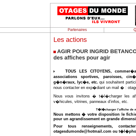
Partenaires
Q
Les actions
AGIR POUR INGRID BETANCO
des affiches pour agir
TOUS LES CITOYENS, commer�an
associations sportives, paroisses, cin
g�n�raux, lyc�e, etc.
qui souhaitent partic
nous contacter en exp�diant un mail � :
ota
Nous vous invitons � t�l�charger les aff
v�hicules, vitrines, panneaux d’infos, etc.
T�l�charger l’affiche de m
Nous mettons � votre disposition le fichi
pour un agrandissement en grande dimensi
Pour tous renseignements, cont
otagesdumonde@hotmail.com
ou t�l�phon