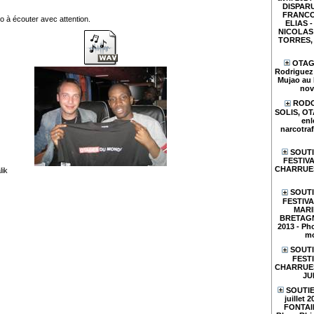
DISPARU
FRANCO
o à écouter avec attention.
ELIAS - 
NICOLAS 
TORRES, e
OTAGE
Rodriguez 
Mujao au 
nov
RODO
SOLIS, O
enl
narcotraf
SOUTI
FESTIVA
CHARRUES
lik
SOUTI
FESTIV
MARI
BRETAGN
2013 - Pho
mo
SOUTI
FESTI
CHARRUES 
JU
SOUTIE
juillet 
FONTAIN