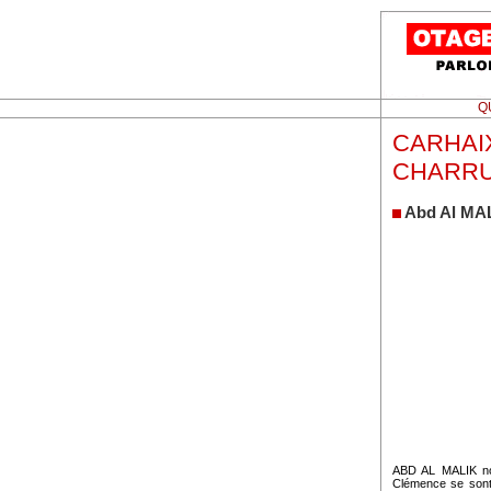
Q
CARHAIX
CHARRUES
Abd Al MALI
ABD AL MALIK no
Clémence se sont 