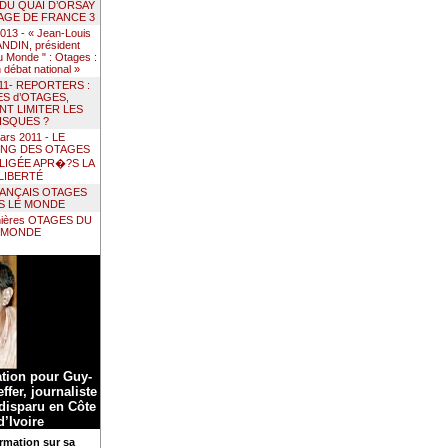
 DU QUAI D’ORSAY
AGE DE FRANCE 3
 2013 - « Jean-Louis
DIN, président
 Monde " : Otages :
un débat national »
011- REPORTERS :
ES d’OTAGES,
T LIMITER LES
ISQUES ?
ars 2011 - LE
ING DES OTAGES
LIGÉE APR�?S LA
LIBERTÉ
RANÇAIS OTAGES
S LE MONDE
nières OTAGES DU
MONDE
ation pour Guy-
ffer, journaliste
 disparu en Côte
d’Ivoire
rmation sur sa