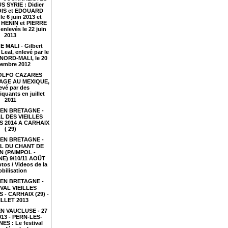
S SYRIE : Didier
IS et EDOUARD
le 6 juin 2013 et
HENIN et PIERRE
nlevés le 22 juin
2013
 MALI - Gilbert
Leal, enlevé par le
NORD-MALI, le 20
embre 2012
LFO CAZARES
TAGE AU MEXIQUE,
evé par des
iquants en juillet
2011
EN BRETAGNE -
L DES VIEILLES
 2014 A CARHAIX
( 29)
EN BRETAGNE -
AL DU CHANT DE
N (PAIMPOL -
E) 9/10/11 AOÛT
tos / Videos de la
bilisation
EN BRETAGNE -
VAL VIEILLES
- CARHAIX (29) -
ILLET 2013
N VAUCLUSE - 27
2013 - PERN-LES-
ES : Le festival