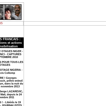
NS
S FRANCAIS :
ions et actions
nsibilisation
! OTAGES NIGER -
INCI - CAPTURES
PTEMBRE 2010
S POUR TOUS LES
OTAGES
 OTAGE NIGERIA -
cis Collomp
RE ! Georges
sch, prêtre enlevé
n, dans la nuit du
4 novembre 2013
 Serge LAZAREVIC,
Mali, depuis le 24
embre 2011
 ! - Libérés le 19
4 - JOURNALISTES