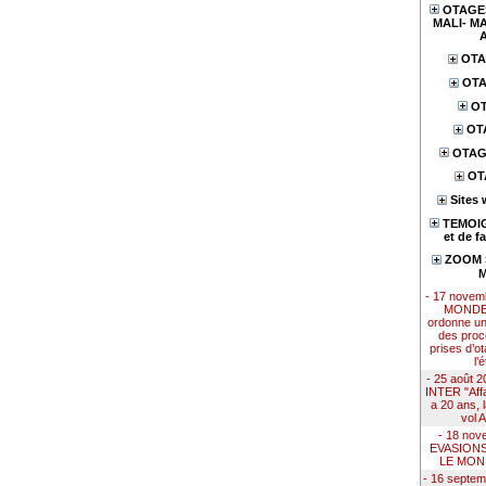
OTAGES
MALI- MA
OTA
OTA
OT
OT
OTAG
OT
Sites 
TEMOIG
et de f
ZOOM S
M
- 17 nove
MONDE 
ordonne u
des proc
prises d’ot
l’
- 25 août
INTER "Affai
a 20 ans, 
vol 
- 18 nov
EVASION
LE MON
- 16 septe