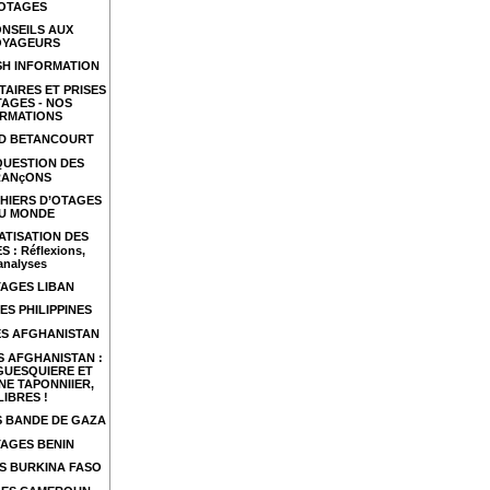
OTAGES
NSEILS AUX
OYAGEURS
SH INFORMATION
TAIRES ET PRISES
TAGES - NOS
RMATIONS
ID BETANCOURT
QUESTION DES
RANçONS
HIERS D’OTAGES
U MONDE
ATISATION DES
 : Réflexions,
analyses
AGES LIBAN
ES PHILIPPINES
S AFGHANISTAN
 AFGHANISTAN :
GUESQUIERE ET
NE TAPONNIIER,
LIBRES !
 BANDE DE GAZA
AGES BENIN
S BURKINA FASO