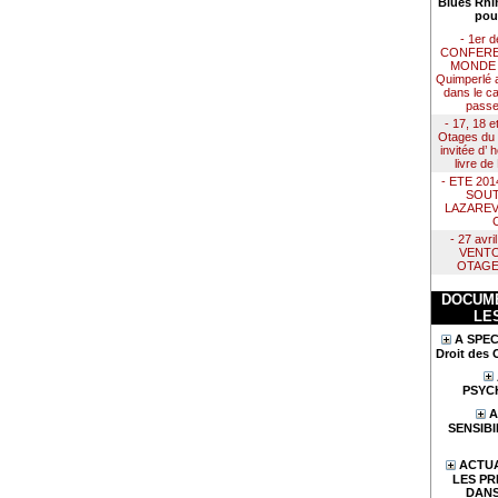
Blues Rhi
pou
- 1er 
CONFERE
MONDE :
Quimperlé 
dans le ca
passe
- 17, 18 e
Otages du 
invitée d’
livre d
- ETE 20
SOUT
LAZAREV
- 27 avr
VENTO
OTAGE
DOCUME
LE
A SPEC
Droit des 
PSYC
A
SENSIBI
ACTUA
LES PR
DANS