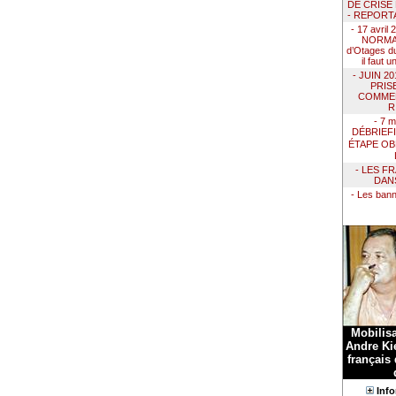
DE CRISE
- REPORT
- 17 avril
NORMAN
d’Otages du
il faut 
- JUIN 2
PRIS
COMMEN
R
- 7 m
DÉBRIEF
ÉTAPE OB
- LES F
DAN
- Les ban
Mobilis
Andre Kie
français
Info