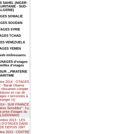
 SAHEL (NIGER-
URITANIE - SUD-
ALGERIE)
GES SOMALIE
GES SOUDAN
AGES SYRIE
AGES TCHAD
ES VENEZUELA
AGES YEMEN
web intéressants
NAGES d’otages
amilles d’otages
UR ...PIRATERIE
ARITIME
mbre 2014 - OTAGES
- Barak Obama
n réexamen complet
édures en cas de
ages « terroristes à
étranger »}}
 2014 - SUR FRANCE
res Sensibles" : il y
la prise d’otages du
ALGER/PARIS
embre 2013 - LES
S D’OTAGES DANS
DE DEPUIS 1997
mbre 2013 - CENTRE