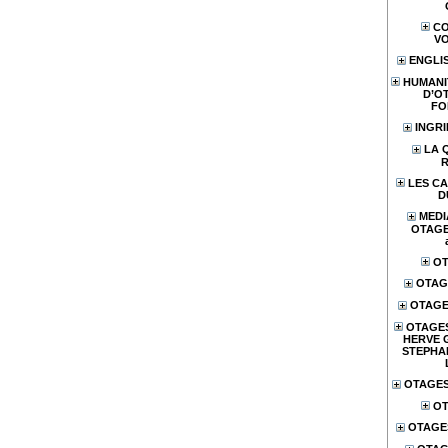
CO
V
ENGLI
HUMANI
D’O
FO
INGR
LA 
LES CA
D
MEDI
OTAGES
OT
OTAG
OTAGE
OTAGES
HERVE 
STEPHA
OTAGES
OT
OTAGE