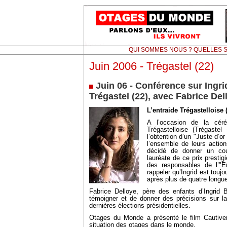
QUI SOMMES NOUS ? QUELLES S
Juin 2006 - Trégastel (22)
Juin 06 - Conférence sur Ingri
Trégastel (22), avec Fabrice Del
L’entraide Trégastelloise 
A l’occasion de la céré
Trégastelloise (Trégaste
l’obtention d’un "Juste d’
l’ensemble de leurs actio
décidé de donner un cou
lauréate de ce prix prestigi
des responsables de l’"En
rappeler qu’Ingrid est tou
après plus de quatre longu
Fabrice Delloye, père des enfants d’Ingrid B
témoigner et de donner des précisions sur la
dernières élections présidentielles.
Otages du Monde a présenté le film Cautiveri
situation des otages dans le monde.