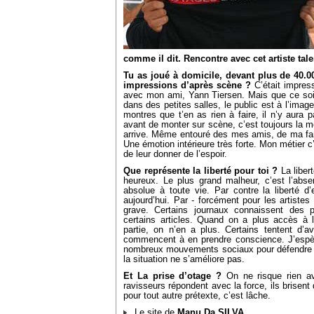
comme il dit. Rencontre avec cet artiste tal
Tu as joué à domicile, devant plus de 40.00
impressions d’après scène ?
C’était impress
avec mon ami, Yann Tiersen. Mais que ce soi
dans des petites salles, le public est à l’image
montres que t’en as rien à faire, il n’y aur
avant de monter sur scène, c’est toujours la m
arrive. Même entouré des mes amis, de ma famil
Une émotion intérieure très forte. Mon métier c
de leur donner de l’espoir.
Que représente la liberté pour toi ?
La libert
heureux. Le plus grand malheur, c’est l’absen
absolue à toute vie. Par contre la liberté d’
aujourd’hui. Par - forcément pour les artistes
grave. Certains journaux connaissent des p
certains articles. Quand on a plus accès à 
partie, on n’en a plus. Certains tentent d’ave
commencent à en prendre conscience. J’espère
nombreux mouvements sociaux pour défendre nos 
la situation ne s’améliore pas.
Et La prise d’otage ?
On ne risque rien a
ravisseurs répondent avec la force, ils brisent 
pour tout autre prétexte, c’est lâche.
Le site de
Manu Da SILVA