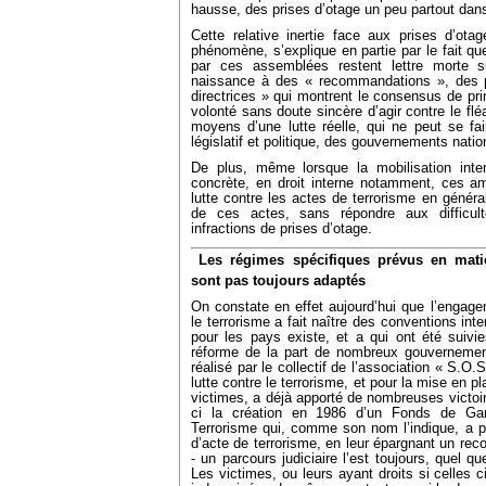
hausse, des prises d’otage un peu partout dan
Cette relative inertie face aux prises d’otag
phénomène, s’explique en partie par le fait que
par ces assemblées restent lettre morte s
naissance à des « recommandations », des pr
directrices » qui montrent le consensus de pri
volonté sans doute sincère d’agir contre le fl
moyens d’une lutte réelle, qui ne peut se f
législatif et politique, des gouvernements nati
De plus, même lorsque la mobilisation inter
concrète, en droit interne notamment, ces am
lutte contre les actes de terrorisme en généra
de ces actes, sans répondre aux difficul
infractions de prises d’otage.
Les régimes spécifiques prévus en matièr
sont pas toujours adaptés
On constate en effet aujourd’hui que l’engage
le terrorisme a fait naître des conventions inter
pour les pays existe, et a qui ont été suivi
réforme de la part de nombreux gouvernements
réalisé par le collectif de l’association « S.O.
lutte contre le terrorisme, et pour la mise en 
victimes, a déjà apporté de nombreuses victoi
ci la création en 1986 d’un Fonds de Gar
Terrorisme qui, comme son nom l’indique, a p
d’acte de terrorisme, en leur épargnant un reco
- un parcours judiciaire l’est toujours, quel que 
Les victimes, ou leurs ayant droits si celles 