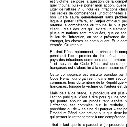
est victime, se pose la question de la compéte
quel tribunal puis-je porter mon action, quell
juger de l’affaire ? ». Pour les infractions cl
ces règles de compétences juridictionnelles so
bon juriste saura généralement sans problèm
laquelle porter l’affaire, et l’enjeu officieux
retenue la compétence du tribunal le plus p
client... Mais dès lors qu’il existe un élément
plusieurs nations sont impliquées, que ce soit 
le lieu de l’infraction, ou par la présence de 
étranger, les choses se compliquent. Et la comp
écartée. Ou retenue.
En droit Pénal notamment, le principe de compé
pénal suit l’objet premier du droit pénal : pe
pays des infractions commises sur le territoire.
1 et suivant du Code Pénal est donc que 
françaises est d’abord lié à la commission de l’in
Cette compétence est ensuite étendue par le
Code Pénal, qui organisent, dans une section q
commises hors du territoire de la République »
françaises, lorsque la victime ou l’auteur est de
Mais déjà à ce stade, la procédure est plus
l’action publique, c’est à dire pour qu’une pro
qui pourra aboutir au procès tant espéré p
l’infraction est commise sur le territoire
procédure ou de « saisine du parquet » est pos
Procédure Pénal n’en prévoit plus que deux lors
qui permet le rattachement à une compétence ju
 Soit il faut que le « parquet » (le procureu