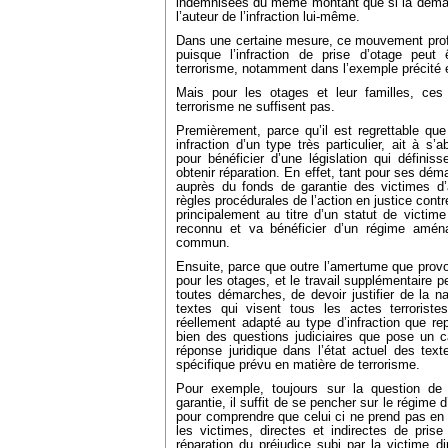
indemnisées du même montant que si la demand
l’auteur de l’infraction lui-même.
Dans une certaine mesure, ce mouvement profi
puisque l’infraction de prise d’otage peu
terrorisme, notamment dans l’exemple précité 
Mais pour les otages et leur familles, ces 
terrorisme ne suffisent pas.
Premièrement, parce qu’il est regrettable que
infraction d’un type très particulier, ait à s’
pour bénéficier d’une législation qui définis
obtenir réparation. En effet, tant pour ses dém
auprès du fonds de garantie des victimes d’
règles procédurales de l’action en justice contr
principalement au titre d’un statut de victime
reconnu et va bénéficier d’un régime aména
commun.
Ensuite, parce que outre l’amertume que prov
pour les otages, et le travail supplémentaire
toutes démarches, de devoir justifier de la nat
textes qui visent tous les actes terroriste
réellement adapté au type d’infraction que rep
bien des questions judiciaires que pose un c
réponse juridique dans l’état actuel des tex
spécifique prévu en matière de terrorisme.
Pour exemple, toujours sur la question de 
garantie, il suffit de se pencher sur le régime
pour comprendre que celui ci ne prend pas en
les victimes, directes et indirectes de prise
réparation du préjudice subi par la victime dir