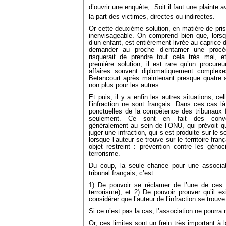
d’ouvrir une enquête,  Soit il faut une plainte a
la part des victimes, directes ou indirectes.
Or cette deuxième solution, en matière de pri
inenvisageable. On comprend bien que, lorsq
d’un enfant, est entièrement livrée au caprice d
demander au proche d’entamer une procédu
risquerait de prendre tout cela très mal, e
première solution, il est rare qu’un procur
affaires souvent diplomatiquement complexes
Betancourt après maintenant presque quatre an
non plus pour les autres.
Et puis, il y a enfin les autres situations, cel
l’infraction ne sont français. Dans ces cas l
ponctuelles de la compétence des tribunaux 
seulement. Ce sont en fait des convent
généralement au sein de l’ONU, qui prévoit qu
juger une infraction, qui s’est produite sur le 
lorsque l’auteur se trouve sur le territoire fr
objet restreint : prévention contre les génoci
terrorisme.
Du coup, la seule chance pour une associati
tribunal français, c’est :
1) De pouvoir se réclamer de l’une de ces c
terrorisme), et 2) De pouvoir prouver qu’il e
considérer que l’auteur de l’infraction se trouve 
Si ce n’est pas la cas, l’association ne pourra ri
Or, ces limites sont un frein très important à l