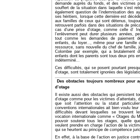
demande auprès du fonds, et des victimes pa
souffert de la situation dans laquelle s’est ret
également question de l’indemnisation des aya
ses héritiers, lorsque cette dernière est décéd
aux familles de ceux qui sont détenus, toujour
retrouvent parfois dans des situations de précar
cas d’une prise d’otage, comme celle d’ Ing
l’enlèvement peut durer plusieurs années, pe
tout comme les demandes de paiement des
enfants, du loyer..., même pour une famille 
ressource, sans nouvelle du chef de famille, j
Colombie par exemple, qui a brutalement d
enfants dont les parents sont tous deux pris en
indéterminé...
Ces difficultés, qui se posent pourtant presqu
d’otage, sont totalement ignorées des législati

Des obstacles toujours nombreux pour ag
d’otage
Il existe aussi des obstacles qui persistent to
d’otage comme pour les victimes d’attentats, d
que soit l’attention ou la statut particuli
conventions internationales ait bien voulu leur
difficultés devant lesquelles se trouvent
vocation internationale comme « Otages du M
pouvoir soutenir tous les otages, quelle que s
veulent prendre en charge l’action de la victime
qui se heurtent au principe de compétence jurid
En effet, à la base de l’action en justice contr