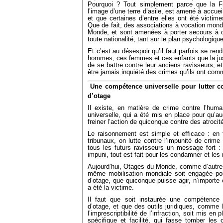
Pourquoi ? Tout simplement parce que la F
l’image d’une terre d’asile, est amené à accuei
et que certaines d’entre elles ont été victime
Que de fait, des associations à vocation mon
Monde, et sont amenées à porter secours à c
toute nationalité, tant sur le plan psychologique
Et c’est au désespoir qu’il faut parfois se ren
hommes, ces femmes et ces enfants que la jus
de se battre contre leur anciens ravisseurs, e
être jamais inquiété des crimes qu’ils ont com

Une compétence universelle pour lutter con
d’otage
Il existe, en matière de crime contre l’hum
universelle, qui a été mis en place pour qu’a
freiner l’action de quiconque contre des atroci
Le raisonnement est simple et efficace : en fa
tribunaux, on lutte contre l’impunité de cri
tous les futurs ravisseurs un message fort :
impuni, tout est fait pour les condamner et les 
Aujourd’hui, Otages du Monde, comme d’autres
même mobilisation mondiale soit engagée pour
d’otage, que quiconque puisse agir, n’importe 
a été la victime.
Il faut que soit instaurée une compétence 
d’otage, et que des outils juridiques, comme l
l’imprescriptibilité de l’infraction, soit mis en
spécifique et facilité, qui fasse tomber les 