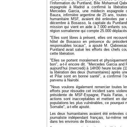
l’Information du Puntland, Bile Mohamud Qab
espagnole à Madrid a confirmé la libération
Mercedes Garcia, une médecin espagnole d
Bauza, infirmière argentine de 25 ans, toute
humanitaire MSF, avaient été enlevées pa
décembre à Bosasso, la capitale du Puntland. 
mission qui vient en aide à 7.000 enfants souf
région somalienne qui compte 25.000 déplacés
"Elles sont libres à présent, elles ont recouvr
hôtel de Bosasso en présence du président
responsables locaux", a ajouté M. Qabowsade
Puntland avait salué les efforts des chefs c
cette libération.
"Elles se portent moralement et physiquement 
bon", a-t-il encore dit. "Mercedes Garcia and P
aujourd’hui (mercredi) à 14H30 heure locale 
la libération des deux (humanitaires) après u
et Pilar sont en bonne santé", a confirmé l
parvenu à Nairobi.
"Nous voulons également remercier toutes le
efforts pour résoudre cet incident sans violen
présidente de MSF-Espagne, Paula Farias, 
actions sont inacceptables et mettent en dan
populations les plus vulnérables, ce pourquoi n
Somalie", a-t-elle ajouté.
Les deux humanitaires avaient été enlevées de
journaliste indépendant français, lui-même r
dans les environs de Bosasso.