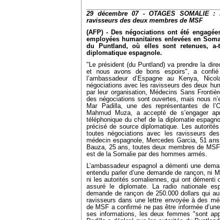
29 décembre 07 - OTAGES SOMALIE : Po
ravisseurs des deux membres de MSF
(AFP) - Des négociations ont été engagée
employées humanitaires enlevées en Somali
du Puntland, où elles sont retenues, a-
diplomatique espagnole.
"Le président (du Puntland) va prendre la direc
et nous avons de bons espoirs", a confié 
l’ambassadeur d’Espagne au Kenya, Nicola
négociations avec les ravisseurs des deux hum
par leur organisation, Médecins Sans Frontiè
des négociations sont ouvertes, mais nous n’
Mar Padilla, une des représentantes de l’
Mahmud Muza, a accepté de s’engager apr
téléphonique du chef de la diplomatie espagno
précisé de source diplomatique. Les autorités
toutes négociations avec les ravisseurs d
médecin espagnole, Mercedes Garcia, 51 ans, e
Bauza, 25 ans, toutes deux membres de MSF, 
est de la Somalie par des hommes armés.
L’ambassadeur espagnol a démenti une demand
entendu parler d’une demande de rançon, ni M
ni les autorités somaliennes, qui ont démenti o
assuré le diplomate. La radio nationale es
demande de rançon de 250.000 dollars qui aur
ravisseurs dans une lettre envoyée à des mé
de MSF a confirmé ne pas être informée d’un
ses informations, les deux femmes "sont a