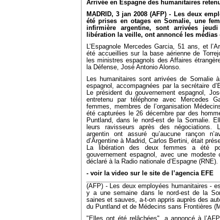
Arrivée en Espagne des humanitaires reten
MADRID, 3 jan 2008 (AFP) - Les deux empl
été prises en otages en Somalie, une fe
infirmière argentine, sont arrivées jeu
libération la veille, ont annoncé les médias
L’Espagnole Mercedes Garcia, 51 ans, et l’Ar
été accueillies sur la base aérienne de Torre
les ministres espagnols des Affaires étrangèr
la Défense, José Antonio Alonso.
Les humanitaires sont arrivées de Somalie à
espagnol, accompagnées par la secrétaire d’Et
Le président du gouvernement espagnol, José
entretenu par téléphone avec Mercedes Ga
femmes, membres de l’organisation Médecins
été capturées le 26 décembre par des homm
Puntland, dans le nord-est de la Somalie. El
leurs ravisseurs après des négociations.
argentin ont assuré qu’aucune rançon n’a
d’Argentine à Madrid, Carlos Bertini, était prés
La libération des deux femmes a été pos
gouvernement espagnol, avec une modeste coll
déclaré à la Radio nationale d’Espagne (RNE).
- voir la video sur le site de l’agencia EFE
(AFP) - Les deux employées humanitaires - esp
y a une semaine dans le nord-est de la Soma
saines et sauves, a-t-on appris auprès des aut
du Puntland et de Médecins sans Frontières (
"Elles ont été relâchées", a annoncé à l’AF