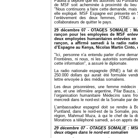
Padilla a déploré que les autorités du Puntlan
de MSF soit acheminée à proximité du lieu
"Nous continuons a faire cette demande, mais pou
elle expliqué. MSF Espagne est présente en 
l’enlèvement des deux femmes, l’ONG a 
collaborateurs de quitter le pays.
29 décembre 07 - OTAGES SOMALIE : Ma
rançon pour les employées de MSF enlev
deux employées humanitaires enlevées en
rançon, a affirmé samedi à la radio nati
d’Espagne au Kenya, Nicolas Martin Cinto, 
"Ici, personne n’a entendu parler d’une dem
Frontières, ni nous, ni les autorités somalienn
cette information", a assuré le diplomate.
La radio nationale espagnole (RNE) a fait 
250.000 dollars qui aurait été formulée vend
lettre envoyée à des médias somaliens.
Les deux prisonnières, une femme médecin 
ans, et une infirmière argentine, Pilar Bauz
l’organisation humanitaire Médecins sans fr
mercredi dans le nord-est de la Somalie par 
L’ambassadeur espagnol doit se rendre à Bo
Puntland, dans le nord-est de la Somalie, pour
région, Mahmud Muza, à qui le chef de la di
Moratinos a téléphoné samedi, a-t-on appris d
29 décembre 07 - OTAGES SOMALIE : MSF
deux otages dans le nord-est somalien