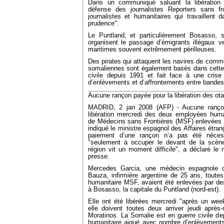
Dans un communiqué saluant la libération du
défense des journalistes Reporters sans fro
journalistes et humanitaires qui travaillent
prudence".
Le Puntland, et particulièrement Bosasso, s
organisent le passage d’émigrants illégaux v
maritimes souvent extrêmement périlleuses.
Des pirates qui attaquent les navires de comm
somaliennes sont également basés dans cette 
civile depuis 1991 et fait face à une cris
d’enlèvements et d’affrontements entre bande
Aucune rançon payée pour la libération des o
MADRID, 2 jan 2008 (AFP) - Aucune rançon
libération mercredi des deux employées human
de Médecins sans Frontières (MSF) enlevées 
indiqué le ministre espagnol des Affaires étra
paiement d’une rançon n’a pas été nécess
"seulement à occuper le devant de la scène 
région vit un moment difficile", a déclaré le 
presse.
Mercedes Garcia, une médecin espagnole d
Bauza, infirmière argentine de 25 ans, toute
humanitaire MSF, avaient été enlevées par 
à Bosasso, la capitale du Puntland (nord-est).
Elle ont été libérées mercredi "après un wee
elle doivent toutes deux arriver jeudi aprè
Moratinos. La Somalie est en guerre civile dep
humanitaire aiguë avec nombre d’enlèvements