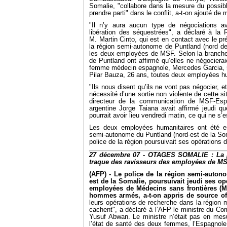
Somalie, "collabore dans la mesure du possib
prendre parti" dans le conflit, a-t-on ajouté d
"Il n’y aura aucun type de négociations a
libération des séquestrées", a déclaré à la
M. Martin Cinto, qui est en contact avec le pr
la région semi-autonome de Puntland (nord de
les deux employées de MSF. Selon la branche
de Puntland ont affirmé qu’elles ne négocierai
femme médecin espagnole, Mercedes Garcia, 51 
Pilar Bauza, 26 ans, toutes deux employées h
"Ils nous disent qu’ils ne vont pas négocier, e
nécessité d’une sortie non violente de cette s
directeur de la communication de MSF-Esp
argentine Jorge Taiana avait affirmé jeudi q
pourrait avoir lieu vendredi matin, ce qui ne s’
Les deux employées humanitaires ont été e
semi-autonome du Puntland (nord-est de la S
police de la région poursuivait ses opérations
27 décembre 07 - OTAGES SOMALIE : La po
traque des ravisseurs des employées de M
(AFP) - Le police de la région semi-auton
est de la Somalie, poursuivait jeudi ses o
employées de Médecins sans frontières (M
hommes armés, a-t-on appris de source off
leurs opérations de recherche dans la région
cachent", a déclaré à l’AFP le ministre du 
Yusuf Abwan. Le ministre n’était pas en mes
l’état de santé des deux femmes, l’Espagnole m