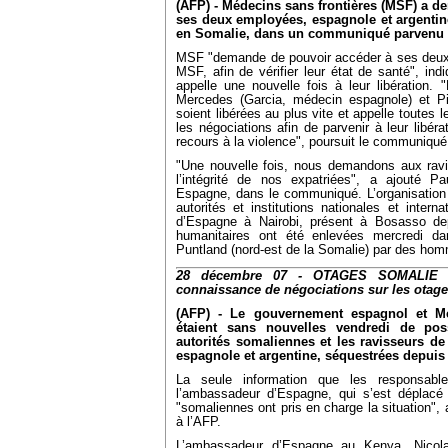
(AFP) - Médecins sans frontières (MSF) a d
ses deux employées, espagnole et argentin
en Somalie, dans un communiqué parvenu à
MSF "demande de pouvoir accéder à ses deux
MSF, afin de vérifier leur état de santé", indi
appelle une nouvelle fois à leur libération.
Mercedes (Garcia, médecin espagnole) et Pila
soient libérées au plus vite et appelle toutes 
les négociations afin de parvenir à leur libér
recours à la violence", poursuit le communiqué
"Une nouvelle fois, nous demandons aux ravis
l’intégrité de nos expatriées", a ajouté 
Espagne, dans le communiqué. L’organisation 
autorités et institutions nationales et intern
d’Espagne à Nairobi, présent à Bosasso de
humanitaires ont été enlevées mercredi d
Puntland (nord-est de la Somalie) par des ho
28 décembre 07 - OTAGES SOMALIE :
connaissance de négociations sur les otag
(AFP) - Le gouvernement espagnol et Mé
étaient sans nouvelles vendredi de poss
autorités somaliennes et les ravisseurs d
espagnole et argentine, séquestrées depuis
La seule information que les responsabl
l’ambassadeur d’Espagne, qui s’est déplacé 
"somaliennes ont pris en charge la situation",
à l’AFP.
L’ambassadeur d’Espagne au Kenya, Nicolas