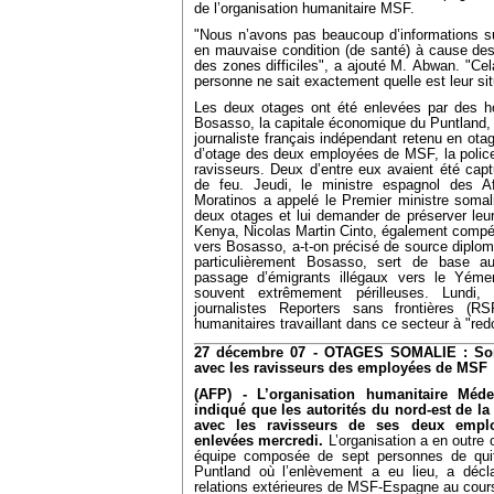
de l’organisation humanitaire MSF.
"Nous n’avons pas beaucoup d’informations sur
en mauvaise condition (de santé) à cause de
des zones difficiles", a ajouté M. Abwan. "Cel
personne ne sait exactement quelle est leur situa
Les deux otages ont été enlevées par des 
Bosasso, la capitale économique du Puntland, d
journaliste français indépendant retenu en otag
d’otage des deux employées de MSF, la police 
ravisseurs. Deux d’entre eux avaient été ca
de feu. Jeudi, le ministre espagnol des Af
Moratinos a appelé le Premier ministre somal
deux otages et lui demander de préserver leu
Kenya, Nicolas Martin Cinto, également compét
vers Bosasso, a-t-on précisé de source diplom
particulièrement Bosasso, sert de base au
passage d’émigrants illégaux vers le Yéme
souvent extrêmement périlleuses. Lundi, 
journalistes Reporters sans frontières (RS
humanitaires travaillant dans ce secteur à "re
27 décembre 07 - OTAGES SOMALIE : Somal
avec les ravisseurs des employées de MSF
(AFP) - L’organisation humanitaire Méde
indiqué que les autorités du nord-est de la
avec les ravisseurs de ses deux emplo
enlevées mercredi.
L’organisation a en outr
équipe composée de sept personnes de quit
Puntland où l’enlèvement a eu lieu, a décla
relations extérieures de MSF-Espagne au cour