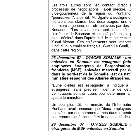
Les trois autres sont "en contact direct 
processus de négociations", a-t-il précisé.
vice-gouverneur de la région du Puntlan
"poursuivent", a-t-il dit. M. Ugarte a souligné
n’étaient pas claires. Les deux otages, une
infirmière argentine, ont été enlevées par d
Bosasso. "Les ravisseurs sont encerclé
l’extérieur de Bosasso et jusqu’à présent, la 
avait déclaré dans l’après-midi le ministre 
Yusuf Abwan. Ces enlèvements sont intervenu
lundi d’un journaliste français, Gwen Le Gouil,
dans cette région.
26 décembre 07 - OTAGES SOMALIE : un
enlevées en Somalie est espagnole (mini
employées étrangères de l’organisatio
frontières (MSF), enlevées mercredi par
dans le nord-est de la Somalie, est de nati
ministère espagnol des Affaires étrangères.
"L’une d’elles est espagnole" a indiqué à 
étrangères, sans préciser l’identité de cet
vérifications sont en cours pour déterminer la 
ajouté le ministère.
Un peu plus tôt, le ministre de l’Informat
Puntland avait annoncé que "deux employées
enlevées par des hommes armés dans le centre
pas communiqué l’identité et la nationalité d
26 décembre 07 - OTAGES SOMALIE (P
étrangères de MSF enlevées en Somalie