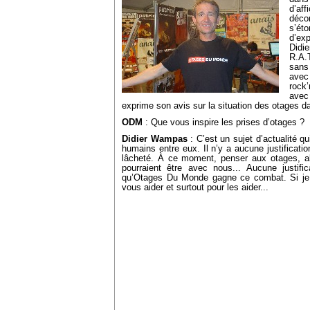
d’aff
déco
s’éto
d’exp
Did
R.A.
sans 
ave
rock
avec
exprime son avis sur la situation des otages 
ODM
: Que vous inspire les prises d’otages ?
Didier Wampas
: C’est un sujet d’actualité qu
humains entre eux. Il n’y a aucune justificati
lâcheté. À ce moment, penser aux otages, alors
pourraient être avec nous... Aucune justifi
qu’Otages Du Monde gagne ce combat. Si je p
vous aider et surtout pour les aider...