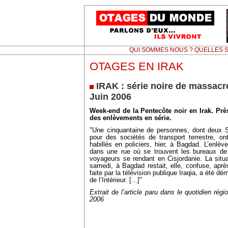
QUI SOMMES NOUS ? QUELLES S
OTAGES EN IRAK
IRAK : série noire de massacr
Juin 2006
Week-end de la Pentecôte noir en Irak. Près
des enlèvements en série.
"Une cinquantaine de personnes, dont deux Syr
pour des sociétés de transport terrestre, 
habillés en policiers, hier, à Bagdad. L’enlèv
dans une rue où se trouvent les bureaux de
voyageurs se rendant en Cisjordanie. La situ
samedi, à Bagdad restait, elle, confuse, après
faite par la télévision publique Iraqia, a été d
de l’Intérieur. [...]"
Extrait de l’article paru dans le quotidien régi
2006