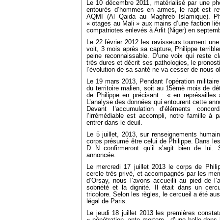
Le 10 décembre 2011, matérialisé par une pho
entourés d’hommes en armes, le rapt est rev
AQMI (Al Qaida au Maghreb Islamique). Ph
« otages au Mali » aux mains d’une faction liée
compatriotes enlevés à Arlit (Niger) en septem
Le 22 février 2012 les ravisseurs tournent une
voit, 3 mois après sa capture, Philippe terrible
peine reconnaissable. D’une voix qui reste cla
très dures et décrit ses pathologies, le pronost
l’évolution de sa santé ne va cesser de nous o
Le 19 mars 2013, Pendant l’opération militaire 
du territoire malien, soit au 15èmè mois de dé
de Philippe en précisant : « en représailles 
L’analyse des données qui entourent cette anno
Devant l’accumulation d’éléments concor
l’irrémédiable est accompli, notre famille à
entrer dans le deuil.
Le 5 juillet, 2013, sur renseignements humai
corps présumé être celui de Philippe. Dans les
D N confirmeront qu’il s’agit bien de lui. 
annoncée.
Le mercredi 17 juillet 2013 le corps de Phil
cercle très privé, et accompagnés par les me
d’Orsay, nous l’avons accueilli au pied de 
sobriété et la dignité. Il était dans un cercu
tricolore. Selon les règles, le cercueil a été 
légal de Paris.
Le jeudi 18 juillet 2013 les premières constat