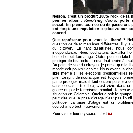
Nelson, c’est un produit 100% rock de la 
premier album,
Revolving doors
, porte
social. En pleine tournée où ils passeront p
ont forgé une réputation explosive sur sc
concert.
Que représente pour vous la liberté ?
Ne
question de deux manières différentes. Il y a le
du citoyen. En tant qu’artistes, nous c
indépendance. Nous souhaitons travailler ho
hors de tout formatage. Opter pour un label 
protéger de tout cela. Il nous faut croire à l’a
Du point de vue du citoyen, je pense que la libe
monde doit pouvoir aspirer. Nous avons la ch
libre même si les élections présidentielles r
pire. L’esprit démocratique est toujours pr
partie protégés mais il faut encore penser à c
dans ce cas. Etre libre, c’est vivre dans un
guerre ou par le terrorisme mondial. Je pense au
situation en Colombie. Quelque soit le groupe, l
peut dire que la prise d’otage n’est pas l’outi
politique. La prise d’otage est un problème
décrédibilise tout mouvement.
Pour visiter leur myspace, c’est
ici
.