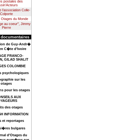
es postales des
sin’Acteurs
e l’association Colle-
Colporte
rt Otages du Monde
ge au coeur", Jimmy
Pierre
 documentaires
tion de Guy-Andr�
 en C�te d’Ivoire
GE FRANCO-
N, GILAD SHALIT
ES COLOMBIE
s psychologiques
ographie sur les
otages
s pour les otages
NSEILS AUX
OYAGEURS
its des otages
SH INFORMATION
s et reportages
mi�res bulgares
rnal d’Otages du
eux num�ros par