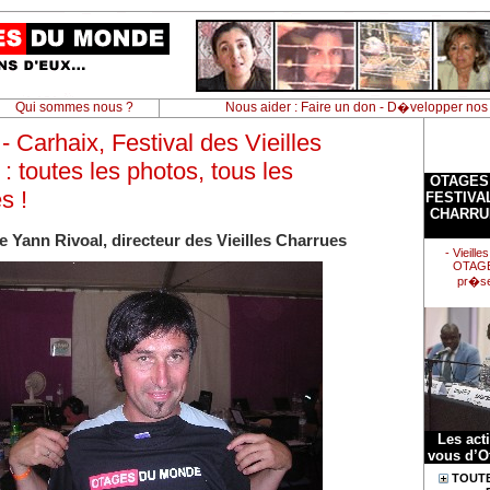
Qui sommes nous ?
Nous aider : Faire un don - D�velopper nos
 - Carhaix, Festival des Vieilles
: toutes les photos, tous les
OTAGES
s !
FESTIVA
CHARRU
e Yann Rivoal, directeur des Vieilles Charrues
- Vieill
OTAG
pr�sen
Les act
vous d’O
TOUTE