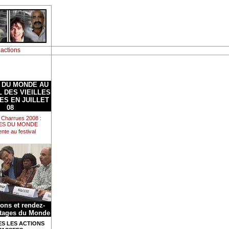
 actions
 DU MONDE AU
L DES VIEILLES
ES EN JUILLET
08
es Charrues 2008 :
ES DU MONDE
te au festival
ions et rendez-
tages du Monde
S LES ACTIONS