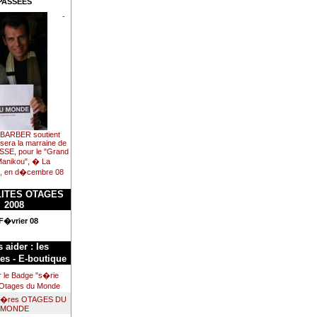
PASSEES
-
BARBER soutient
 sera la marraine de
SSE, pour le "Grand
Manikou", � La
e, en d�cembre 08
ITES OTAGES
2008
F�vrier 08
 aider : les
s - E-boutique
r le Badge "s�rie
 Otages du Monde
ni�res OTAGES DU
MONDE