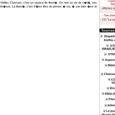
- Cart
 Vieilles Charrues, c’est un espace de libert�. On met sa vie de c�t�, ses
Des
nth�ses. La libert�, c’est d’�tre libre de penser � soi, � son bien �tre et
- Affiches d
- Tee-shi
- CD "La ra
Sources
Dispari
Kieffer,
OTA
ISRAELIE
OTAG
Aspect
Bibli
Chanson
CO
V
Dro
ENGLI
Film
Infir
Le jou
Monde (D