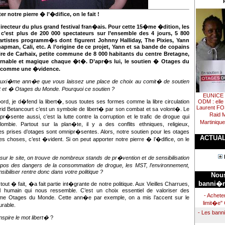
r notre pierre � l’�difice, on le fait !
directeur du plus grand festival fran�ais. Pour cette 15�me �dition, les
 c’est plus de 200 000 spectateurs sur l’ensemble des 4 jours, 5 800
rtistes programm�s dont figurent Johnny Halliday, The Pixies, Yann
hapman, Cali, etc. A l’origine de ce projet, Yann et sa bande de copains
re de Carhaix, petite commune de 8 000 habitants du centre Bretagne,
urnable et magique chaque �t�. D’apr�s lui, le soutien � Otages du
 comme une �vidence.
deuxi�me ann�e que vous laissez une place de choix au comit� de soutien
rt et � Otages du Monde. Pourquoi ce soutien ?
EUNICE 
ODM : elle
ord, je d�fend la libert�, sous toutes ses formes comme la libre circulation
Laurent FO
grid Betancourt c’est un symbole de libert� par son combat et sa volont�. Le
Raid 
pr�sente aussi, c’est la lutte contre la corruption et le trafic de drogue qui
Martiniqu
ombie. Partout sur la plan�te, il y a des conflits ethniques, religieux,
les prises d’otages sont omnipr�sentes. Alors, notre soutien pour les otages
ACTUAL
es choses, c’est �vident. Si on peut apporter notre pierre � l’�difice, on le
sur le site, on trouve de nombreux stands de pr�vention et de sensibilisation
os des dangers de la consommation de drogue, les MST, l’environnement,
nsibiliser rentre donc dans votre politique ?
Nous
banni�re
tout � fait, �a fait partie int�grante de notre politique. Aux Vieilles Charrues,
val humain qui nous ressemble. C’est un choix essentiel de valoriser des
- Achete
me Otages du Monde. Cette ann�e par exemple, on a mis l’accent sur le
limit�e"
rable.
- Les ban
spire le mot libert�
?