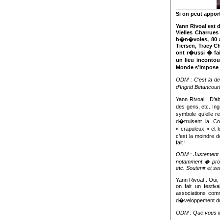
Si on peut apporte
Yann Rivoal est 
Vielles Charrues
b�n�voles, 80 a
Tiersen, Tracy C
ont r�ussi � fai
un lieu inconto
Monde s’impose
ODM
: C’est la 
d’Ingrid Betancou
Yann Rivoal : D’ab
des gens, etc. In
symbole qu’elle re
d�truisent la Col
« crapuleux » et 
c’est la moindre d
fait !
ODM
: Justement 
notamment � prop
etc. Soutenir et se
Yann Rivoal : Oui, 
on fait un festi
associations com
d�veloppement du
ODM
: Que vous in