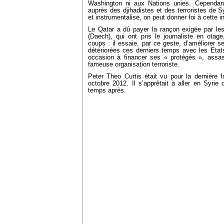
Washington ni aux Nations unies. Cependan
auprès des djihadistes et des terroristes de Sy
et instrumentalise, on peut donner foi à cette i
Le Qatar a dû payer la rançon exigée par les
(Daech), qui ont pris le journaliste en otage
coups : il essaie, par ce geste, d’améliorer s
détériorées ces derniers temps avec les Etat
occasion à financer ses « protégés », assas
fameuse organisation terroriste.
Peter Theo Curtis était vu pour la dernière 
octobre 2012. Il s’apprêtait à aller en Syri
temps après.