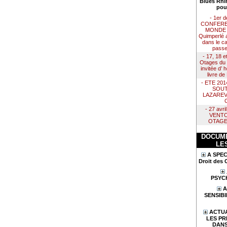
Blues Rhi
pou
- 1er 
CONFERE
MONDE :
Quimperlé 
dans le ca
passe
- 17, 18 e
Otages du 
invitée d’
livre d
- ETE 20
SOUT
LAZAREV
- 27 avr
VENTO
OTAGE
DOCUME
LE
A SPEC
Droit des 
PSYC
A
SENSIBI
ACTUA
LES PR
DANS