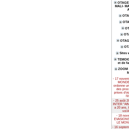
OTAGES
MALI- MA
OTA
OTA
OT
OT
OTAG
OT
Sites 
TEMOIG
et de f
ZOOM S
M
- 17 nove
MONDE 
ordonne u
des proc
prises d’ot
l’
- 25 août
INTER "Affai
a 20 ans, 
vol 
- 18 nov
EVASION
LE MON
- 16 septe