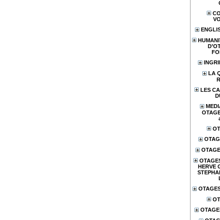
CO
V
ENGLI
HUMANI
D’O
FO
INGR
LA 
LES CA
D
MEDI
OTAGES
OT
OTAG
OTAGE
OTAGES
HERVE 
STEPHA
OTAGES
OT
OTAGE