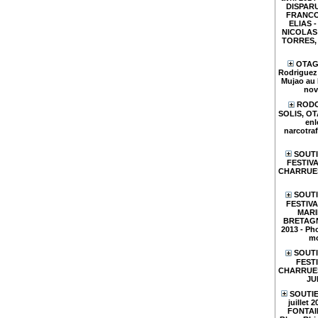
DISPARU
FRANCO
ELIAS - 
NICOLAS 
TORRES, e
OTAGE
Rodriguez 
Mujao au 
nov
RODO
SOLIS, O
enl
narcotraf
SOUTI
FESTIVA
CHARRUES
SOUTI
FESTIV
MARI
BRETAGN
2013 - Pho
mo
SOUTI
FESTI
CHARRUES 
JU
SOUTIE
juillet 
FONTAIN