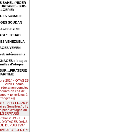
 SAHEL (NIGER-
URITANIE - SUD-
ALGERIE)
GES SOMALIE
GES SOUDAN
AGES SYRIE
AGES TCHAD
ES VENEZUELA
AGES YEMEN
web intéressants
NAGES d’otages
amilles d’otages
UR ...PIRATERIE
ARITIME
mbre 2014 - OTAGES
- Barak Obama
n réexamen complet
édures en cas de
ages « terroristes à
étranger »}}
 2014 - SUR FRANCE
res Sensibles" : il y
la prise d’otages du
ALGER/PARIS
embre 2013 - LES
S D’OTAGES DANS
DE DEPUIS 1997
mbre 2013 - CENTRE