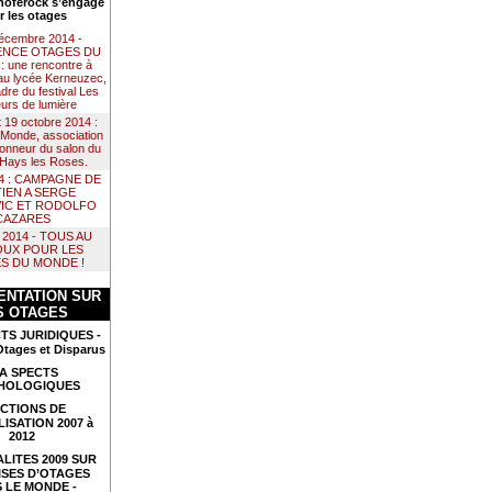
noférock s’engage
r les otages
décembre 2014 -
NCE OTAGES DU
 une rencontre à
au lycée Kerneuzec,
dre du festival Les
urs de lumière
t 19 octobre 2014 :
Monde, association
 honneur du salon du
e Hays les Roses.
14 : CAMPAGNE DE
IEN A SERGE
IC ET RODOLFO
CAZARES
il 2014 - TOUS AU
UX POUR LES
S DU MONDE !
NTATION SUR
S OTAGES
TS JURIDIQUES -
Otages et Disparus
A SPECTS
HOLOGIQUES
CTIONS DE
LISATION 2007 à
2012
LITES 2009 SUR
ISES D’OTAGES
 LE MONDE -