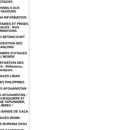
OTAGES
NSEILS AUX
OYAGEURS
SH INFORMATION
TAIRES ET PRISES
TAGES - NOS
RMATIONS
ID BETANCOURT
QUESTION DES
RANçONS
HIERS D’OTAGES
U MONDE
ATISATION DES
 : Réflexions,
analyses
AGES LIBAN
ES PHILIPPINES
S AFGHANISTAN
 AFGHANISTAN :
GUESQUIERE ET
NE TAPONNIIER,
LIBRES !
 BANDE DE GAZA
AGES BENIN
S BURKINA FASO