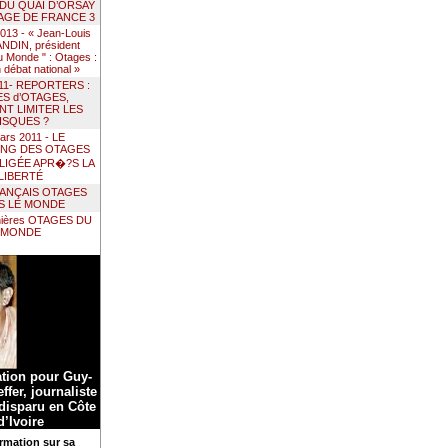
 DU QUAI D’ORSAY
AGE DE FRANCE 3
 2013 - « Jean-Louis
DIN, président
 Monde " : Otages :
un débat national »
011- REPORTERS :
ES d’OTAGES,
T LIMITER LES
ISQUES ?
ars 2011 - LE
ING DES OTAGES
LIGÉE APR�?S LA
LIBERTÉ
RANÇAIS OTAGES
S LE MONDE
nières OTAGES DU
MONDE
ation pour Guy-
ffer, journaliste
 disparu en Côte
d’Ivoire
rmation sur sa