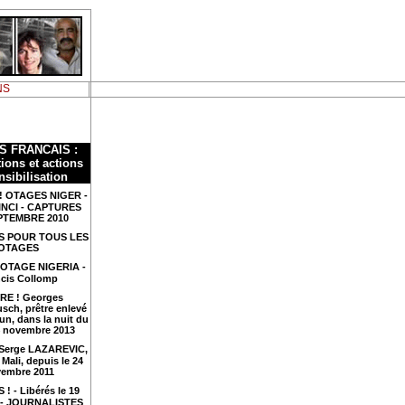
NS
S FRANCAIS :
ions et actions
nsibilisation
! OTAGES NIGER -
INCI - CAPTURES
PTEMBRE 2010
S POUR TOUS LES
OTAGES
 OTAGE NIGERIA -
cis Collomp
RE ! Georges
sch, prêtre enlevé
n, dans la nuit du
4 novembre 2013
 Serge LAZAREVIC,
Mali, depuis le 24
embre 2011
 ! - Libérés le 19
4 - JOURNALISTES