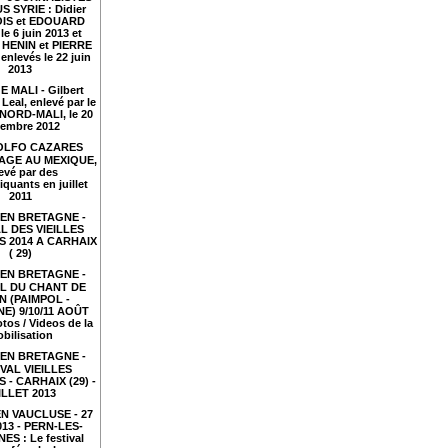
S SYRIE : Didier
IS et EDOUARD
le 6 juin 2013 et
HENIN et PIERRE
nlevés le 22 juin
2013
 MALI - Gilbert
Leal, enlevé par le
NORD-MALI, le 20
embre 2012
LFO CAZARES
TAGE AU MEXIQUE,
evé par des
iquants en juillet
2011
EN BRETAGNE -
L DES VIEILLES
 2014 A CARHAIX
( 29)
EN BRETAGNE -
AL DU CHANT DE
N (PAIMPOL -
E) 9/10/11 AOÛT
tos / Videos de la
bilisation
EN BRETAGNE -
VAL VIEILLES
- CARHAIX (29) -
ILLET 2013
N VAUCLUSE - 27
2013 - PERN-LES-
ES : Le festival