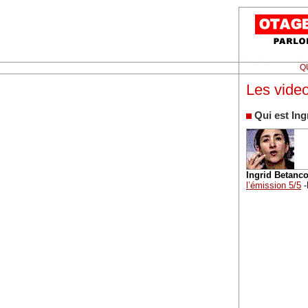
Q
Les vide
Qui est In
Ingrid Betanco
l’émission 5/5
-