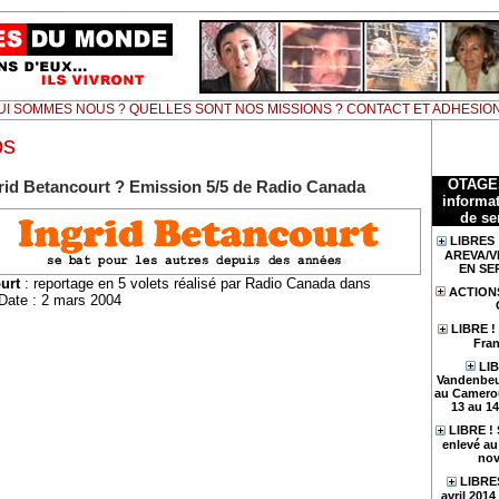
UI SOMMES NOUS ? QUELLES SONT NOS MISSIONS ? CONTACT ET ADHESIO
os
OTAGE
grid Betancourt ? Emission 5/5 de Radio Canada
informat
de se
LIBRES 
AREVA/V
EN SE
urt
: reportage en 5 volets réalisé par Radio Canada dans
ACTION
Date : 2 mars 2004
LIBRE !
Fran
LIB
Vandenbeu
au Camerou
13 au 1
LIBRE !
enlevé au 
nov
LIBRES
avril 201