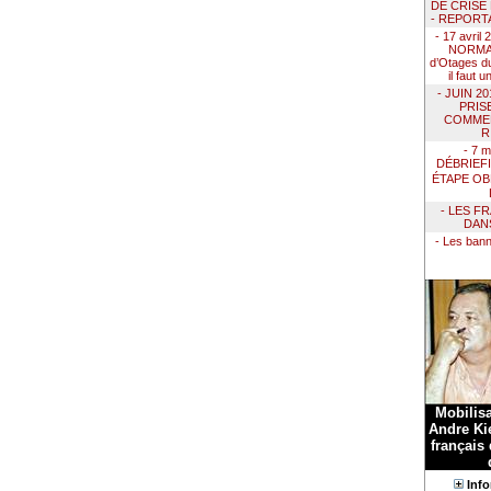
DE CRISE
- REPORT
- 17 avril
NORMAN
d’Otages du
il faut 
- JUIN 2
PRIS
COMMEN
R
- 7 m
DÉBRIEF
ÉTAPE OB
- LES F
DAN
- Les ban
Mobilis
Andre Kie
français
Info