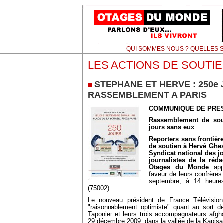
QUI SOMMES NOUS ? QUELLES S
LES ACTIONS DE SOUTI
STEPHANE ET HERVE : 250e 
RASSEMBLEMENT A PARIS
COMMUNIQUE DE PRE
Rassemblement de sou
jours sans eux
Reporters sans frontière
de soutien à Hervé Ghes
Syndicat national des jo
journalistes de la réd
Otages du Monde
app
faveur de leurs confrères
septembre, à 14 heure
(75002).
Le nouveau président de France Télévision
"raisonnablement optimiste" quant au sort 
Taponier et leurs trois accompagnateurs afgh
29 décembre 2009, dans la vallée de la Kapisa